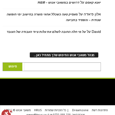
על
יאנא קאסם
דרושים במשאבי אנוש – H&M
אלון פיאדה
על
מעסיק טעה כשכלל אחוזי משרה בחישוב ימי חופשה
שנתית – והפסיד בתביעה
David
על
על מי חלה החובה לשלם את עלות ציוד העבודה של העובד
מנהל משאבי אנוש החיפוש שלך מתחיל כאן…
פתרונות רשת
Dreamzone
| כל הזכויות שמורות
HRUS
משאבי אנוש © 2016 |
יצירת קשר: 0722-555-225 או news@hrus.co.il