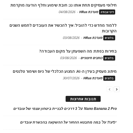
חילופי מעסיקים תחת אותו גג: חובת שימוע וחלף הודעה מוקדמת
מערכת HRus
-
04/08/2026
דיני עבודה
ללמוד מחדש כדי להוביל: איך להכשיר את העובדים לחמש השנים
הקרובות
מערכת HRus
-
03/08/2026
בלוגים
בחירות בפתח: מה השפעתן על מקום העבודה?
כותבים חיצוניים
-
03/08/2026
בלוגים
מיתוג מעסיק בעידן ה-AI: המנוע הכלכלי של גיוס ושימור טלנטים
מערכת HRus
-
30/07/2026
בלוגים
תגובות אחרונות
על
Nano Banana 2 Pro
3 דרכים לבניית ביטחון עצמי של עובדים
יפעת
על
במה מתבטא ההחזר על ההשקעה בהכשרת עובדים