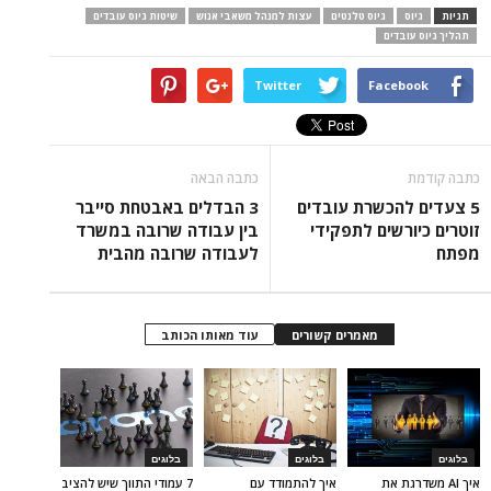
תגיות
גיוס
גיוס טלנטים
עצות למנהל משאבי אנוש
שיטות גיוס עובדים
תהליך גיוס עובדים
Twitter
Facebook
כתבה קודמת
כתבה הבאה
5 צעדים להכשרת עובדים
3 הבדלים באבטחת סייבר
זוטרים כיורשים לתפקידי
בין עבודה שרובה במשרד
מפתח
לעבודה שרובה מהבית
מאמרים קשורים
עוד מאותו הכותב
בלוגים
בלוגים
בלוגים
איך AI משדרגת את
איך להתמודד עם
7 עמודי התווך שיש להציב