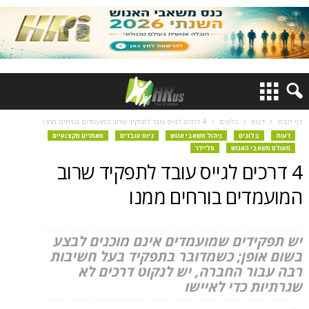
דף הבית
דעות
בלוגים
4 דרכים לגייס עובד לתפקיד שרוב המועמדים בורחים ממנו
דעות
בלוגים
ניהול משאבי אנוש
גיוס עובדים
מאמרים מקצועיים
מעולם משאבי האנוש
סליידר
4 דרכים לגייס עובד לתפקיד שרוב
המועמדים בורחים ממנו
יש תפקידים שמועמדים אינם מוכנים לבצע
בשום אופן; כשמדובר בתפקיד בעל חשיבות
רבה עבור החברה, יש לנקוט דרכים לא
שגרתיות כדי לאיישו