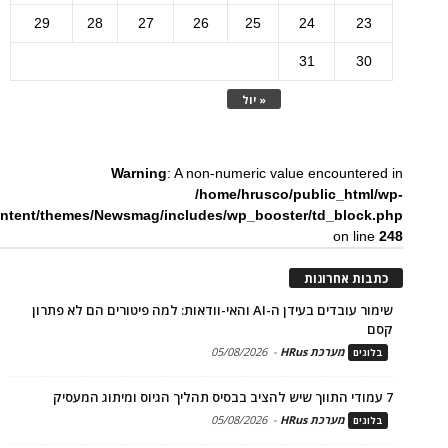
29
28
27
26
25
24
23
31
30
« יול
Warning
: A non-numeric value encountered in
/home/hrusco/public_html/wp-
ntent/themes/Newsmag/includes/wp_booster/td_block.php
on line
248
כתבות אחרונות
שימור עובדים בעידן ה-AI והאי-וודאות: למה פיטורים הם לא פתרון
קסם
מערכת HRus
-
05/08/2026
בלוגים
7 עמודי התווך שיש להציב בבסיס תהליך הגיוס ומיתוג המעסיק
מערכת HRus
-
05/08/2026
בלוגים