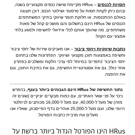
חסויות לכנסים
– HRus מקיימת שישה כנסים מקצועיים בשנה,
ובהם ניתן לקחת חסות על פרסומי ושילוטי הכנס, דוכן תצוגה
באולם ההתכנסות, או חלוקת חומר שיווקי בתיקי המשתתפים.
הכנסים של HRus הינם בתשלום והם מושכים קהל של מאות
משתתפים, מה שהופך אותם לכלי אידאלי לחשיפה ולמגע בלתי
אמצעי עם הקהל.
כתבות שיווקיות ויחסי ציבור
– אנו מעניקים שירות של יחסי ציבור
וחשיפה באמצעות תוכן מקצועי ושיווקי. הפתרונות שלנו בתחום
יחסי הציבור 'נתפרים' במיוחד לפי צרכי הלקוח ומשלבים בפתרון
אחד כולל, גם את אסטרטגיית החשיפה, גם את כתיבת התוכן, וגם
את ההפצה.
נתוני החשיפה של HRus הינם הגבוהים ביותר בענף,
בהפרש
ניכר על פני שאר האתרים, עם כמות מבקרים יוניקיים (שונים זה
מזה) של מעל ל-40,000, עם מעל ל-16,000 מכותבים לניוזלטר
היומי שלנו, ועם מעל ל-25,000 אוהדים בדף הפייסבוק, שאליו אנו
מעלים את מרבית כתבות הפורטל.
HRus הינו הפורטל הגדול ביותר ברשת על