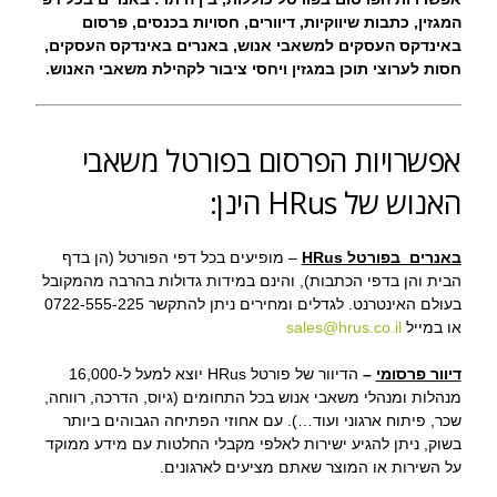
המגזין, כתבות שיווקיות, דיוורים, חסויות בכנסים, פרסום
באינדקס העסקים למשאבי אנוש, באנרים באינדקס העסקים,
חסות לערוצי תוכן במגזין ויחסי ציבור לקהילת משאבי האנוש.
אפשרויות הפרסום בפורטל משאבי
האנוש של HRus הינן:
באנרים בפורטל HRus
– מופיעים בכל דפי הפורטל (הן בדף
הבית והן בדפי הכתבות), והינם במידות גדולות בהרבה מהמקובל
בעולם האינטרנט. לגדלים ומחירים ניתן להתקשר 0722-555-225
או במייל
sales@hrus.co.il
דיוור פרסומי
–
הדיוור של פורטל HRus יוצא למעל ל-16,000
מנהלות ומנהלי משאבי אנוש בכל התחומים (גיוס, הדרכה, רווחה,
שכר, פיתוח ארגוני ועוד…). עם אחוזי הפתיחה הגבוהים ביותר
בשוק, ניתן להגיע ישירות לאלפי מקבלי החלטות עם מידע ממוקד
על השירות או המוצר שאתם מציעים לארגונים.