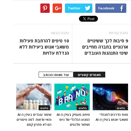
Twitter
Facebook
כתבה קודמת
כתבה הבאה
9 סיבות לכך ששינויים
10 טיפים להרחבת פעילות
ארגוניים בחברה מחייבים
משאבי אנוש ביעילות ללא
שינוי התנהגות העובדים
הגדלת עלויות
מאמרים קשורים
עוד מאותו הכותב
בלוגים
בלוגים
בלוגים
מפת הדרכים למנהלי
מיתוג מעסיק בעידן ה-AI:
שימור עובדים בעידן ה-AI
משאבי אנוש בעידן ה-AI
המנוע הכלכלי של גיוס
והאי-וודאות: למה פיטורים
ושימור טלנטים
הם לא פתרון קסם