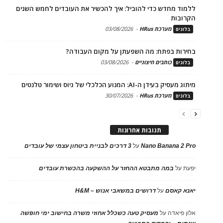
ללמוד מחדש כדי להוביל: איך להכשיר את העובדים לחמש השנים
הקרובות
מערכת HRus
-
03/08/2026
בלוגים
בחירות בפתח: מה השפעתן על מקום העבודה?
כותבים חיצוניים
-
03/08/2026
בלוגים
מיתוג מעסיק בעידן ה-AI: המנוע הכלכלי של גיוס ושימור טלנטים
מערכת HRus
-
30/07/2026
בלוגים
תגובות אחרונות
Nano Banana 2 Pro
על
3 דרכים לבניית ביטחון עצמי של עובדים
יפעת
על
במה מתבטא ההחזר על ההשקעה בהכשרת עובדים
יאנא קאסם
על
דרושים במשאבי אנוש – H&M
אלון פיאדה
על
מעסיק טעה כשכלל אחוזי משרה בחישוב ימי חופשה