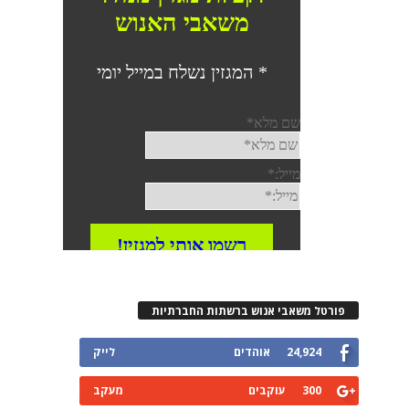
פורטל משאבי אנוש ברשתות החברתיות
24,924
אוהדים
לייק
300
עוקבים
מעקב