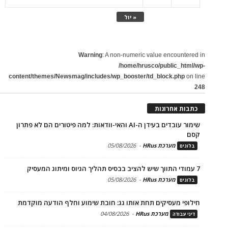
« יול
Warning
: A non-numeric value encountered in
/home/hrusco/public_html/wp-
content/themes/Newsmag/includes/wp_booster/td_block.php
on line
248
כתבות אחרונות
שימור עובדים בעידן ה-AI והאי-וודאות: למה פיטורים הם לא פתרון
קסם
מערכת HRus
-
05/08/2026
בלוגים
7 עמודי התווך שיש להציב בבסיס תהליך הגיוס ומיתוג המעסיק
מערכת HRus
-
05/08/2026
בלוגים
חילופי מעסיקים תחת אותו גג: חובת שימוע וחלף הודעה מוקדמת
מערכת HRus
-
04/08/2026
דיני עבודה