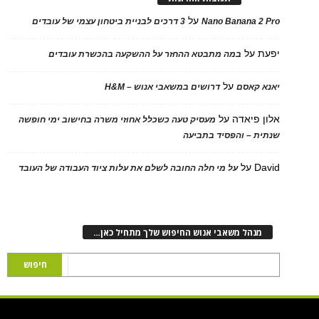
על
Nano Banana 2 Pro
3 דרכים לבניית ביטחון עצמי של עובדים
יפעת
על
במה מתבטא ההחזר על ההשקעה בהכשרת עובדים
על
יאנא קאסם
דרושים במשאבי אנוש – H&M
אלון פיאדה
על
מעסיק טעה כשכלל אחוזי משרה בחישוב ימי חופשה
שנתית – והפסיד בתביעה
David
על
על מי חלה החובה לשלם את עלות ציוד העבודה של העובד
מנהל משאבי אנוש החיפוש שלך מתחיל כאן…