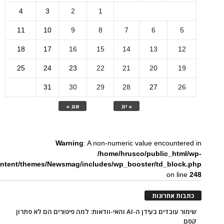
4
3
2
1
11
10
9
8
7
6
5
18
17
16
15
14
13
12
25
24
23
22
21
20
19
31
30
29
28
27
26
« יונ
אוג »
Warning
: A non-numeric value encountered in
/home/hrusco/public_html/wp-
ntent/themes/Newsmag/includes/wp_booster/td_block.php
on line
248
כתבות אחרונות
שימור עובדים בעידן ה-AI והאי-וודאות: למה פיטורים הם לא פתרון
קסם