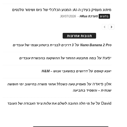
מיתוג מעסיק בעידן ה-AI: המנוע הכלכלי של גיוס ושימור טלנטים
מערכת HRus
-
30/07/2026
בלוגים
תגובות אחרונות
על
Nano Banana 2 Pro
3 דרכים לבניית ביטחון עצמי של עובדים
יפעת
על
במה מתבטא ההחזר על ההשקעה בהכשרת עובדים
על
יאנא קאסם
דרושים במשאבי אנוש – H&M
אלון פיאדה
על
מעסיק טעה כשכלל אחוזי משרה בחישוב ימי חופשה
שנתית – והפסיד בתביעה
David
על
על מי חלה החובה לשלם את עלות ציוד העבודה של העובד