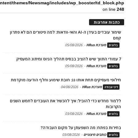
ntent/themes/Newsmag/includes/wp_booster/td_block.php
on line
248
כתבות אחרונות
שימור עובדים בעידן ה-AI והאי-וודאות: למה פיטורים הם לא פתרון
קסם
מערכת HRus
-
05/08/2026
בלוגים
7 עמודי התווך שיש להציב בבסיס תהליך הגיוס ומיתוג המעסיק
מערכת HRus
-
05/08/2026
בלוגים
חילופי מעסיקים תחת אותו גג: חובת שימוע וחלף הודעה מוקדמת
מערכת HRus
-
04/08/2026
דיני עבודה
ללמוד מחדש כדי להוביל: איך להכשיר את העובדים לחמש השנים
הקרובות
מערכת HRus
-
03/08/2026
בלוגים
בחירות בפתח: מה השפעתן על מקום העבודה?
כותבים חיצוניים
-
03/08/2026
בלוגים