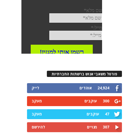
פורטל משאבי אנוש ברשתות החברתיות
24,924
אוהדים
לייק
300
עוקבים
מעקב
47
עוקבים
מעקב
307
מנויים
להירשם