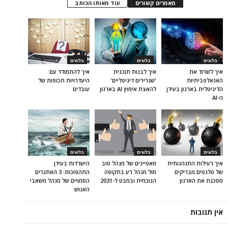
מאמרים קשורים
עוד מאותו הכותב
בלוגים
בלוגים
בלוגים
איך לשרוד את
איך לבנות תוכנית
איך להתמודד עם
האנאלפביתיוּת
'שגרירים דיגיטליים'
היעדרויות תכופות של
הדיגיטלית בארגון בעידן
להאצת אימוץ AI בארגון
עובדים
ה-AI
בלוגים
בלוגים
בלוגים
איך רעילות התנהגותית
מאפיינים של מנהל טוב
הישרדות בעידן
של טלנטים מבריקים
מול מנהל רע בתקופה
התהפוכות: 3 האתגרים
מסכנת את הארגון
הנוכחית ובמבט ל-2031
הסמויים של מנהל משאבי
האנוש
אין תגובות