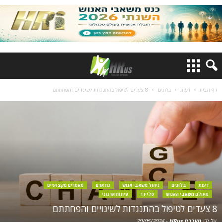
דף הבית
דעות
בלוגים
8 צעדים לטיפול בהתנגדות לשינויים והפחתתם
דעות
בלוגים
ניהול משאבי אנוש
כח אדם
מאמרים מקצועיים
מעולם משאבי האנוש
סליידר
פיתוח ארגוני
8 צעדים לטיפול בהתנגדות לשינויים והפחתתם
על ידי
מערכת HRus
-
20/05/2024