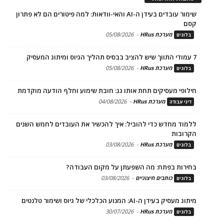
שימור עובדים בעידן ה-AI והאי-וודאות: למה פיטורים הם לא פתרון
קסם
מערכת HRus
-
05/08/2026
בלוגים
7 עמודי התווך שיש להציב בבסיס תהליך הגיוס ומיתוג המעסיק
מערכת HRus
-
05/08/2026
בלוגים
חילופי מעסיקים תחת אותו גג: חובת שימוע וחלף הודעה מוקדמת
מערכת HRus
-
04/08/2026
דיני עבודה
ללמוד מחדש כדי להוביל: איך להכשיר את העובדים לחמש השנים
הקרובות
מערכת HRus
-
03/08/2026
בלוגים
בחירות בפתח: מה השפעתן על מקום העבודה?
כותבים חיצוניים
-
03/08/2026
בלוגים
מיתוג מעסיק בעידן ה-AI: המנוע הכלכלי של גיוס ושימור טלנטים
מערכת HRus
-
30/07/2026
בלוגים