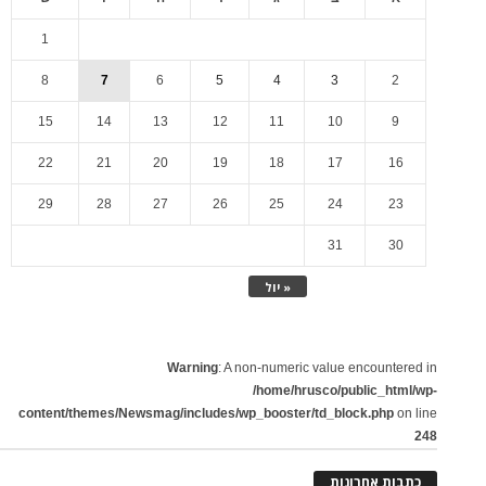
1
8
7
6
5
4
3
2
15
14
13
12
11
10
9
22
21
20
19
18
17
16
29
28
27
26
25
24
23
31
30
« יול
Warning
: A non-numeric value encountered in
/home/hrusco/public_html/wp-
content/themes/Newsmag/includes/wp_booster/td_block.php
on line
248
כתבות אחרונות