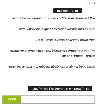
תגובות אחרונות
Nano Banana 2 Pro
על
3 דרכים לבניית ביטחון עצמי של עובדים
יפעת
על
במה מתבטא ההחזר על ההשקעה בהכשרת עובדים
יאנא קאסם
על
דרושים במשאבי אנוש – H&M
אלון פיאדה
על
מעסיק טעה כשכלל אחוזי משרה בחישוב ימי חופשה
שנתית – והפסיד בתביעה
David
על
על מי חלה החובה לשלם את עלות ציוד העבודה של העובד
מנהל משאבי אנוש החיפוש שלך מתחיל כאן…