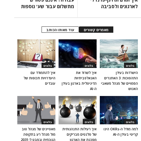
לארגונים ולסביבה
מתשלום עבור שע' נוספות
מאמרים קשורים
עוד מאותו הכותב
בלוגים
בלוגים
בלוגים
הישרדות בעידן
איך לשרוד את
איך להתמודד עם
התהפוכות: 3 האתגרים
האנאלפביתיוּת
היעדרויות תכופות של
הסמויים של מנהל משאבי
הדיגיטלית בארגון בעידן
עובדים
האנוש
ה-AI
בלוגים
בלוגים
בלוגים
למה מודל ה-OKRs הינו
איך רעילות התנהגותית
מאפיינים של מנהל טוב
קריטי בעידן ה-AI
של טלנטים מבריקים
מול מנהל רע בתקופה
מסכנת את הארגון
הנוכחית ובמבט ל-2031