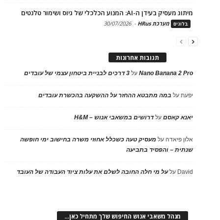
מיתוג מעסיק בעידן ה-AI: המנוע הכלכלי של גיוס ושימור טלנטים
מערכת HRus
-
30/07/2026
בלוגים
תגובות אחרונות
Nano Banana 2 Pro
על
3 דרכים לבניית ביטחון עצמי של עובדים
יפעת
על
במה מתבטא ההחזר על ההשקעה בהכשרת עובדים
יאנא קאסם
על
דרושים במשאבי אנוש – H&M
אלון פיאדה
על
מעסיק טעה כשכלל אחוזי משרה בחישוב ימי חופשה
שנתית – והפסיד בתביעה
David
על
על מי חלה החובה לשלם את עלות ציוד העבודה של העובד
מנהל משאבי אנוש החיפוש שלך מתחיל כאן…