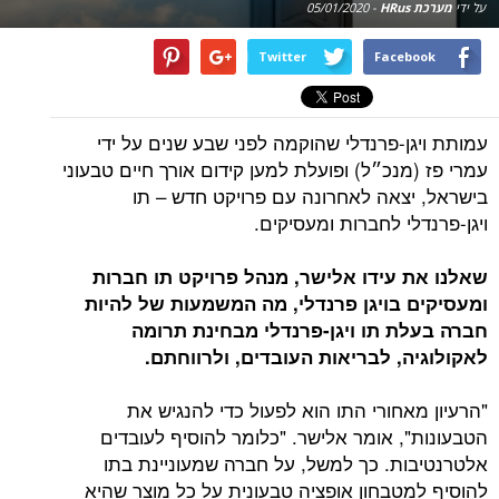
על ידי
מערכת HRus
-
05/01/2020
Twitter
Facebook
עמותת ויגן-פרנדלי שהוקמה לפני שבע שנים על ידי
עמרי פז (מנכ״ל) ופועלת למען קידום אורך חיים טבעוני
בישראל, יצאה לאחרונה עם פרויקט חדש – תו
ויגן-פרנדלי לחברות ומעסיקים.
שאלנו את עידו אלישר,
מנהל פרויקט תו חברות
ומעסיקים בויגן פרנדלי
, מה המשמעות של להיות
חברה בעלת תו ויגן-פרנדלי מבחינת תרומה
לאקולוגיה, לבריאות העובדים, ולרווחתם.
"הרעיון מאחורי התו הוא לפעול כדי להנגיש את
הטבעונות", אומר אלישר. "כלומר להוסיף לעובדים
אלטרנטיבות. כך למשל, על חברה שמעוניינת בתו
להוסיף למטבחון אופציה טבעונית על כל מוצר שהיא