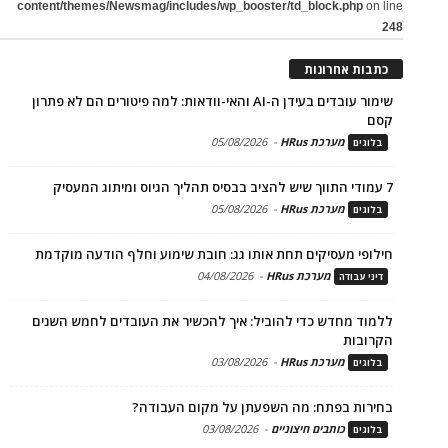
content/themes/Newsmag/includes/wp_booster/td_block.php
on line
248
כתבות אחרונות
שימור עובדים בעידן ה-AI והאי-וודאות: למה פיטורים הם לא פתרון
קסם
מערכת HRus
-
05/08/2026
בלוגים
7 עמודי התווך שיש להציב בבסיס תהליך הגיוס ומיתוג המעסיק
מערכת HRus
-
05/08/2026
בלוגים
חילופי מעסיקים תחת אותו גג: חובת שימוע וחלף הודעה מוקדמת
מערכת HRus
-
04/08/2026
דיני עבודה
ללמוד מחדש כדי להוביל: איך להכשיר את העובדים לחמש השנים
הקרובות
מערכת HRus
-
03/08/2026
בלוגים
בחירות בפתח: מה השפעתן על מקום העבודה?
כותבים חיצוניים
-
03/08/2026
בלוגים