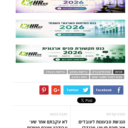
תגיות
אורח חיים בריא
בריאות בארגון
בריאות בעבודה
עצות למנהל משאבי אנוש
רווחה בארגון
Twitter
Facebook
כתבה קודמת
כתבה הבאה
הנגשת טבעונות לעובדים:
לא עקבתם אחר שע'
איך תורם תו ויגן-פרנדלי
עבודה? אינכם פטורים