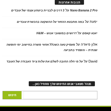
תגובות אחרונות
על
Nano Banana 2 Pro
3 דרכים לבניית ביטחון עצמי של עובדים
יפעת
על
במה מתבטא ההחזר על ההשקעה בהכשרת עובדים
על
יאנא קאסם
דרושים במשאבי אנוש – H&M
אלון פיאדה
על
מעסיק טעה כשכלל אחוזי משרה בחישוב ימי חופשה
שנתית – והפסיד בתביעה
David
על
על מי חלה החובה לשלם את עלות ציוד העבודה של העובד
מנהל משאבי אנוש החיפוש שלך מתחיל כאן…