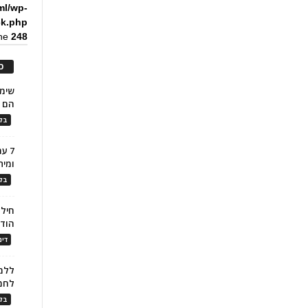
ml/wp-
ck.php
ine
248
כ
הם ל
בלו
7 ע
ומית
בלו
חילו
הוד
דינ
ללמו
לחמ
בלו