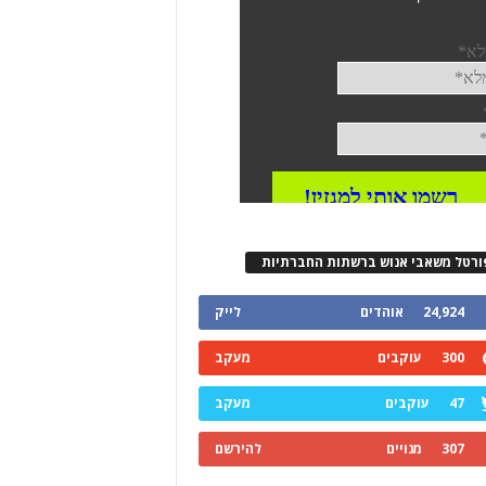
ורטל משאבי אנוש ברשתות החברתיות
24,924
אוהדים
לייק
300
עוקבים
מעקב
47
עוקבים
מעקב
307
מנויים
להירשם