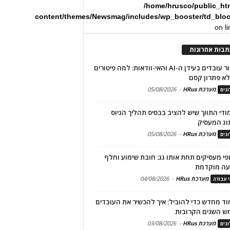
/home/hrusco/public_ht
content/themes/Newsmag/includes/wp_booster/td_blo
on l
תבות אחרונות
שימור עובדים בעידן ה-AI והאי-וודאות: למה פיטורים
א פתרון קסם
מערכת HRus
-
05/08/2026
גים
מודי התווך שיש להציב בבסיס תהליך הגיוס
וג המעסיק
מערכת HRus
-
05/08/2026
גים
פי מעסיקים תחת אותו גג: חובת שימוע וחלף
עה מוקדמת
מערכת HRus
-
04/08/2026
י עבודה
ד מחדש כדי להוביל: איך להכשיר את העובדים
ש השנים הקרובות
מערכת HRus
-
03/08/2026
גים