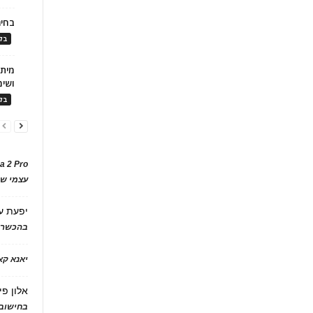
בחיר
בלו
ושימ
בלו
a 2 Pro
עצמי של
יפעת
ע
בהכשרת
יאנא ק
אלון פי
בחישוב 