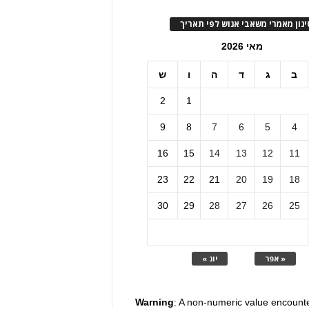
ינון מאמרי משאבי אנוש לפי תאריך
מאי 2026
ב
ג
ד
ה
ו
ש
2
1
9
8
7
6
5
4
16
15
14
13
12
11
23
22
21
20
19
18
30
29
28
27
26
25
« אפר
יונ »
Warning
: A non-numeric value encount