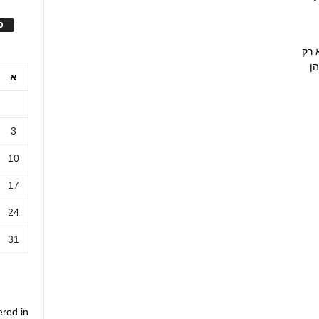
ס
 רק
ן
א
3
10
17
24
31
ered in