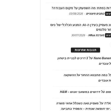
ות בפתח: מה השפעתן על מקום העבודה?
כותבים חיצוניים
-
03/08/2026
גים
מיתוג מעסיק בעידן ה-AI: המנוע הכלכלי של גיוס
ור טלנטים
מערכת HRus
-
30/07/2026
גים
תגובות אחרונות
על
Nano Banan
3 דרכים לבניית ביטחון
 עובדים
ל
במה מתבטא ההחזר על ההשקעה
 עובדים
על
אסם
דרושים במשאבי אנוש – H&M
אדה
על
מעסיק טעה כשכלל אחוזי משרה
ימי חופשה שנתית – והפסיד בתביעה