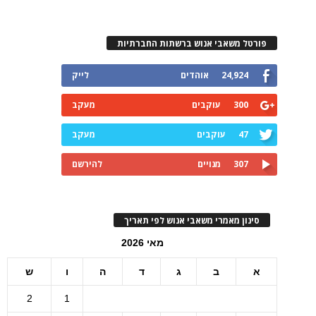
פורטל משאבי אנוש ברשתות החברתיות
24,924
אוהדים
לייק
300
עוקבים
מעקב
47
עוקבים
מעקב
307
מנויים
להירשם
סינון מאמרי משאבי אנוש לפי תאריך
מאי 2026
א
ב
ג
ד
ה
ו
ש
2
1