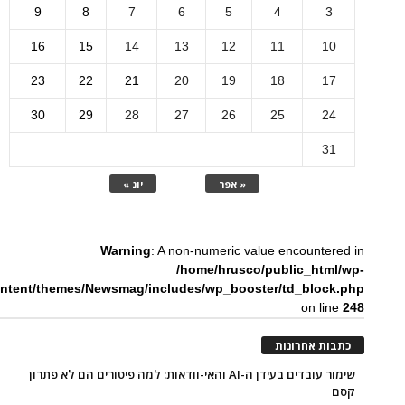
9
8
7
6
5
4
3
16
15
14
13
12
11
10
23
22
21
20
19
18
17
30
29
28
27
26
25
24
31
« אפר
יונ »
Warning
: A non-numeric value encountered in
/home/hrusco/public_html/wp-
ntent/themes/Newsmag/includes/wp_booster/td_block.php
on line
248
כתבות אחרונות
שימור עובדים בעידן ה-AI והאי-וודאות: למה פיטורים הם לא פתרון
קסם