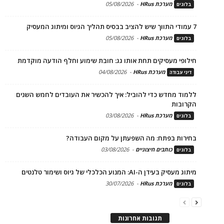
מערכת HRus
-
05/08/2026
בלוגים
7 עמודי התווך שיש להציב בבסיס תהליך הגיוס ומיתוג המעסיק
מערכת HRus
-
05/08/2026
בלוגים
חילופי מעסיקים תחת אותו גג: חובת שימוע וחלף הודעה מוקדמת
מערכת HRus
-
04/08/2026
דיני עבודה
ללמוד מחדש כדי להוביל: איך להכשיר את העובדים לחמש השנים
הקרובות
מערכת HRus
-
03/08/2026
בלוגים
בחירות בפתח: מה השפעתן על מקום העבודה?
כותבים חיצוניים
-
03/08/2026
בלוגים
מיתוג מעסיק בעידן ה-AI: המנוע הכלכלי של גיוס ושימור טלנטים
מערכת HRus
-
30/07/2026
בלוגים
תגובות אחרונות