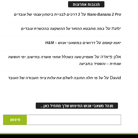
תגובות אחרונות
על
Nano Banana 2 Pro
3 דרכים לבניית ביטחון עצמי של עובדים
יפעת
על
במה מתבטא ההחזר על ההשקעה בהכשרת עובדים
על
יאנא קאסם
דרושים במשאבי אנוש – H&M
אלון פיאדה
על
מעסיק טעה כשכלל אחוזי משרה בחישוב ימי חופשה
שנתית – והפסיד בתביעה
David
על
על מי חלה החובה לשלם את עלות ציוד העבודה של העובד
מנהל משאבי אנוש החיפוש שלך מתחיל כאן…