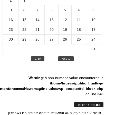
2
1
9
8
7
6
5
4
3
16
15
14
13
12
11
10
23
22
21
20
19
18
17
30
29
28
27
26
25
24
31
« אפר
יונ »
Warning
: A non-numeric value encountered in
/home/hrusco/public_html/wp-
ntent/themes/Newsmag/includes/wp_booster/td_block.php
on line
248
כתבות אחרונות
שימור עובדים בעידן ה-AI והאי-וודאות: למה פיטורים הם לא פתרון