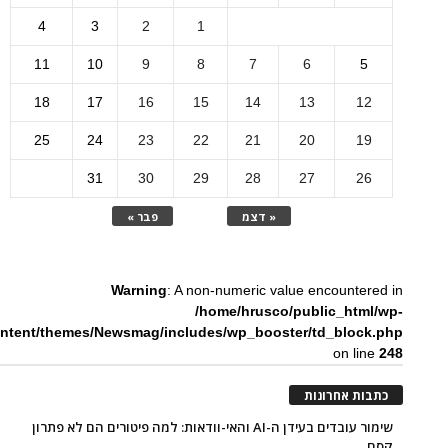
4
3
2
1
11
10
9
8
7
6
5
18
17
16
15
14
13
12
25
24
23
22
21
20
19
31
30
29
28
27
26
« דצמ
פבר »
Warning
: A non-numeric value encountered in
/home/hrusco/public_html/wp-
ntent/themes/Newsmag/includes/wp_booster/td_block.php
on line
248
כתבות אחרונות
שימור עובדים בעידן ה-AI והאי-וודאות: למה פיטורים הם לא פתרון
קסם