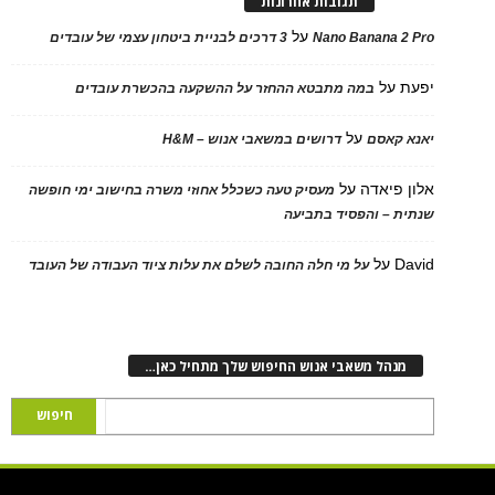
תגובות אחרונות
על
Nano Banana 2 Pro
3 דרכים לבניית ביטחון עצמי של עובדים
יפעת
על
במה מתבטא ההחזר על ההשקעה בהכשרת עובדים
על
יאנא קאסם
דרושים במשאבי אנוש – H&M
אלון פיאדה
על
מעסיק טעה כשכלל אחוזי משרה בחישוב ימי חופשה
שנתית – והפסיד בתביעה
David
על
על מי חלה החובה לשלם את עלות ציוד העבודה של העובד
מנהל משאבי אנוש החיפוש שלך מתחיל כאן…