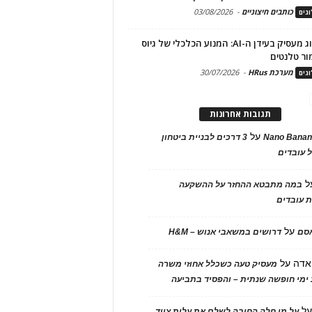
כותבים חיצוניים
-
03/08/2026
גים
מיתוג מעסיק בעידן ה-AI: המנוע הכלכלי של גיוס
ור טלנטים
מערכת HRus
-
30/07/2026
גים
תגובות אחרונות
על
Nano Banan
3 דרכים לבניית ביטחון
 עובדים
ל
במה מתבטא ההחזר על ההשקעה
 עובדים
על
אסם
דרושים במשאבי אנוש – H&M
אדה
על
מעסיק טעה כשכלל אחוזי משרה
ימי חופשה שנתית – והפסיד בתביעה
ל
על מי חלה החובה לשלם את עלות ציוד