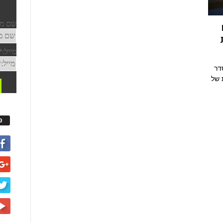
דר
 של
פ