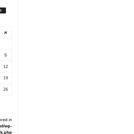
ס
א
5
12
19
26
ered in
ml/wp-
ck.php