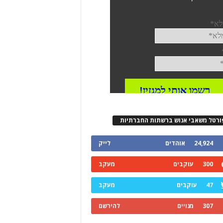
ורטל משאבי אנוש ברשתות החברתיות
24,924
אוהדים
לייק
300
עוקבים
מעקב
47
עוקבים
מעקב
307
מנויים
להירשם