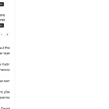
בלו
ושימ
בלו
a 2 Pro
עצמי של
יפעת
ע
בהכשרת
יאנא ק
אלון פי
בחישוב 
David
ע