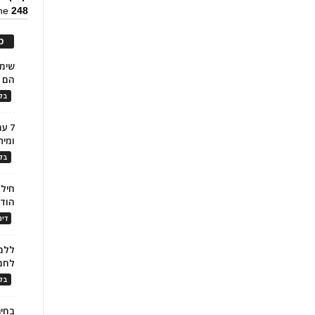
ine
248
כ
הם ל
בלו
7 ע
ומית
בלו
חילו
הוד
דינ
ללמו
לחמ
בלו
בחיר