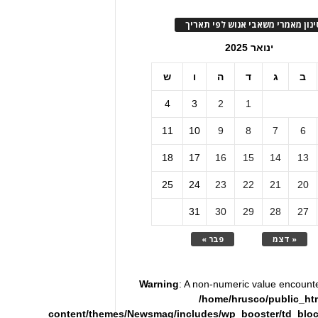
ינון מאמרי משאבי אנוש לפי תאריך
ינואר 2025
ב
ג
ד
ה
ו
ש
4
3
2
1
11
10
9
8
7
6
18
17
16
15
14
13
25
24
23
22
21
20
31
30
29
28
27
« דצמ
פבר »
Warning
: A non-numeric value encount
/home/hrusco/public_ht
content/themes/Newsmag/includes/wp_booster/td_blo