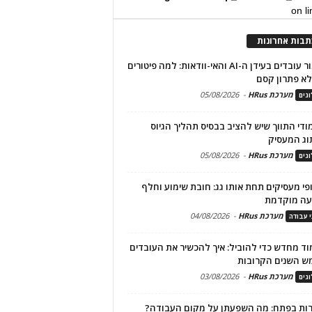
on l
תבות אחרונות
שימור עובדים בעידן ה-AI והאי-וודאות: למה פיטורים
א פתרון קסם
מערכת HRus
-
05/08/2026
גים
מודי התווך שיש להציב בבסיס תהליך הגיוס
וג המעסיק
מערכת HRus
-
05/08/2026
גים
פי מעסיקים תחת אותו גג: חובת שימוע וחלף
עה מוקדמת
מערכת HRus
-
04/08/2026
י עבודה
ד מחדש כדי להוביל: איך להכשיר את העובדים
ש השנים הקרובות
מערכת HRus
-
03/08/2026
גים
ות בפתח: מה השפעתן על מקום העבודה?