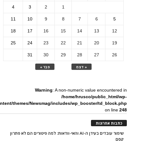
4
3
2
1
11
10
9
8
7
6
5
18
17
16
15
14
13
12
25
24
23
22
21
20
19
31
30
29
28
27
26
« דצמ
פבר »
Warning
: A non-numeric value encountered in
/home/hrusco/public_html/wp-
ntent/themes/Newsmag/includes/wp_booster/td_block.php
on line
248
כתבות אחרונות
שימור עובדים בעידן ה-AI והאי-וודאות: למה פיטורים הם לא פתרון
קסם