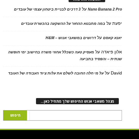
על
Nano Banana 2 Pro
3 דרכים לבניית ביטחון עצמי של עובדים
יפעת
על
במה מתבטא ההחזר על ההשקעה בהכשרת עובדים
על
יאנא קאסם
דרושים במשאבי אנוש – H&M
אלון פיאדה
על
מעסיק טעה כשכלל אחוזי משרה בחישוב ימי חופשה
שנתית – והפסיד בתביעה
David
על
על מי חלה החובה לשלם את עלות ציוד העבודה של העובד
מנהל משאבי אנוש החיפוש שלך מתחיל כאן…