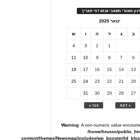
ינון מאמרי משאבי אנוש לפי תאריך
ינואר 2025
ב
ג
ד
ה
ו
ש
4
3
2
1
11
10
9
8
7
6
18
17
16
15
14
13
25
24
23
22
21
20
31
30
29
28
27
« דצמ
פבר »
Warning
: A non-numeric value encount
/home/hrusco/public_ht
content/themes/Newsmag/includes/wp_booster/td_blo