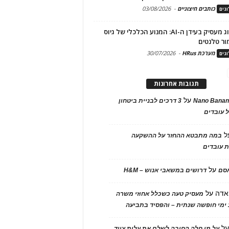
כותבים חיצוניים
-
03/08/2026
גים
מיתוג מעסיק בעידן ה-AI: המנוע הכלכלי של גיוס
ור טלנטים
מערכת HRus
-
30/07/2026
גים
תגובות אחרונות
על
Nano Banan
3 דרכים לבניית ביטחון
 עובדים
ל
במה מתבטא ההחזר על ההשקעה
 עובדים
על
אסם
דרושים במשאבי אנוש – H&M
אדה
על
מעסיק טעה כשכלל אחוזי משרה
ימי חופשה שנתית – והפסיד בתביעה
ל
על מי חלה החובה לשלם את עלות ציוד