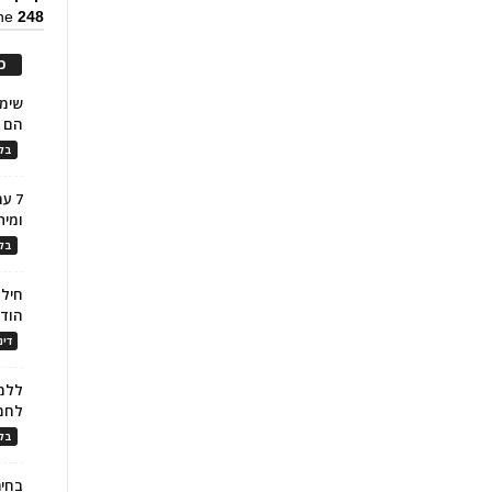
ine
248
כ
הם ל
בלו
7 ע
ומית
בלו
חילו
הוד
דינ
ללמו
לחמ
בלו
בחיר