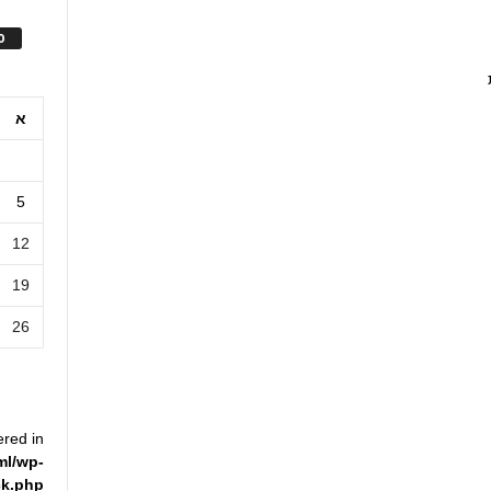
ס
א
5
12
19
26
ered in
ml/wp-
ck.php