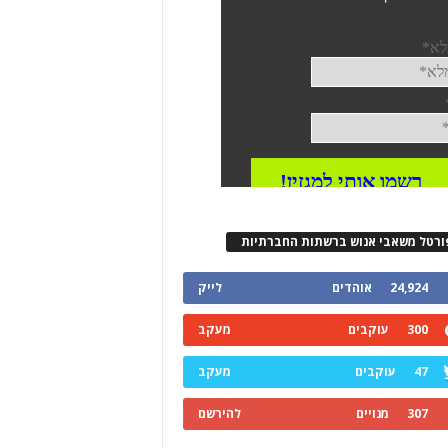
ורטל משאבי אנוש ברשתות החברתיות
24,924
אוהדים
לייק
300
עוקבים
מעקב
47
עוקבים
מעקב
307
מנויים
להירשם