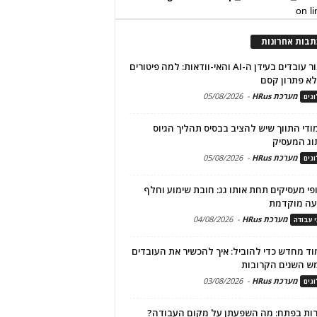
on l
תבות אחרונות
שימור עובדים בעידן ה-AI והאי-וודאות: למה פיטורים
א פתרון קסם
מערכת HRus
-
05/08/2026
גים
מודי התווך שיש להציב בבסיס תהליך הגיוס
וג המעסיק
מערכת HRus
-
05/08/2026
גים
פי מעסיקים תחת אותו גג: חובת שימוע וחלף
עה מוקדמת
מערכת HRus
-
04/08/2026
י עבודה
ד מחדש כדי להוביל: איך להכשיר את העובדים
ש השנים הקרובות
מערכת HRus
-
03/08/2026
גים
ות בפתח: מה השפעתן על מקום העבודה?