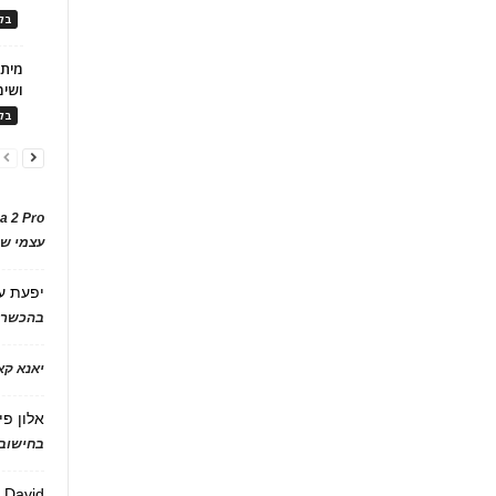
בלו
ושימ
בלו
a 2 Pro
עצמי של
יפעת
ע
בהכשרת
יאנא ק
אלון פי
בחישוב 
David
ע