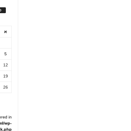
ס
א
5
12
19
26
ered in
ml/wp-
ck.php