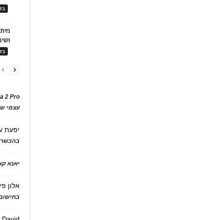
בלו
ושימ
בלו
a 2 Pro
עצמי של
יפעת
ע
בהכשרת
יאנא ק
אלון פי
בחישוב 
David
ע