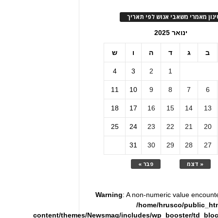
ינון מאמרי משאבי אנוש לפי תאריך
ינואר 2025
ב
ג
ד
ה
ו
ש
4
3
2
1
11
10
9
8
7
6
18
17
16
15
14
13
25
24
23
22
21
20
31
30
29
28
27
« דצמ
פבר »
Warning
: A non-numeric value encount
/home/hrusco/public_ht
content/themes/Newsmag/includes/wp_booster/td_blo