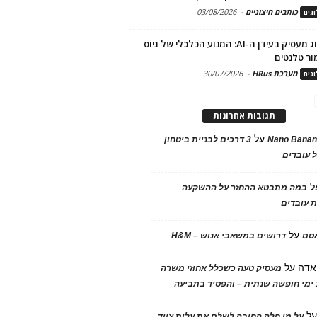
כותבים חיצוניים
-
03/08/2026
גים
מיתוג מעסיק בעידן ה-AI: המנוע הכלכלי של גיוס
ור טלנטים
מערכת HRus
-
30/07/2026
גים
תגובות אחרונות
על
Nano Banan
3 דרכים לבניית ביטחון
 עובדים
ל
במה מתבטא ההחזר על ההשקעה
 עובדים
על
אסם
דרושים במשאבי אנוש – H&M
אדה
על
מעסיק טעה כשכלל אחוזי משרה
ימי חופשה שנתית – והפסיד בתביעה
ל
על מי חלה החובה לשלם את עלות ציוד