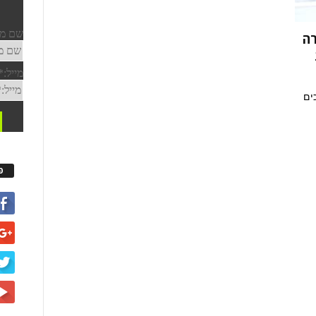
רה
ים
פ