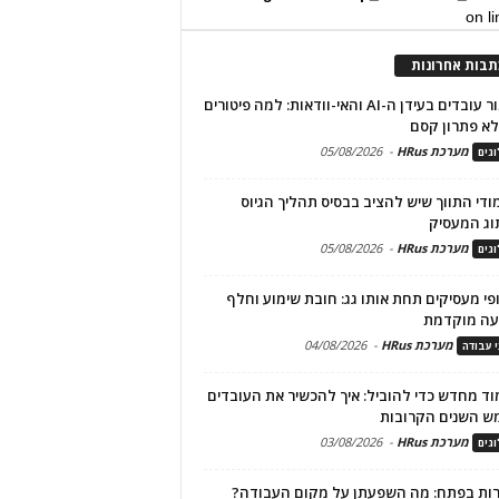
on l
תבות אחרונות
שימור עובדים בעידן ה-AI והאי-וודאות: למה פיטורים
א פתרון קסם
מערכת HRus
-
05/08/2026
גים
מודי התווך שיש להציב בבסיס תהליך הגיוס
וג המעסיק
מערכת HRus
-
05/08/2026
גים
פי מעסיקים תחת אותו גג: חובת שימוע וחלף
עה מוקדמת
מערכת HRus
-
04/08/2026
י עבודה
ד מחדש כדי להוביל: איך להכשיר את העובדים
ש השנים הקרובות
מערכת HRus
-
03/08/2026
גים
ות בפתח: מה השפעתן על מקום העבודה?