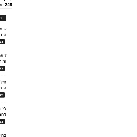
ine
248
כ
הם ל
בלו
7 ע
ומית
בלו
חילו
הוד
דינ
ללמו
לחמ
בלו
בחיר