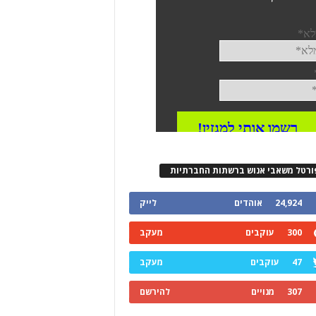
ורטל משאבי אנוש ברשתות החברתיות
24,924
אוהדים
לייק
300
עוקבים
מעקב
47
עוקבים
מעקב
307
מנויים
להירשם