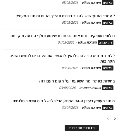
מערכת HRus
-
05/08/2026
בלוגים
7 עמודי התווך שיש להציב בבסיס תהליך הגיוס ומיתוג המעסיק
מערכת HRus
-
05/08/2026
בלוגים
חילופי מעסיקים תחת אותו גג: חובת שימוע וחלף הודעה מוקדמת
מערכת HRus
-
04/08/2026
דיני עבודה
ללמוד מחדש כדי להוביל: איך להכשיר את העובדים לחמש השנים
הקרובות
מערכת HRus
-
03/08/2026
בלוגים
בחירות בפתח: מה השפעתן על מקום העבודה?
כותבים חיצוניים
-
03/08/2026
בלוגים
מיתוג מעסיק בעידן ה-AI: המנוע הכלכלי של גיוס ושימור טלנטים
מערכת HRus
-
30/07/2026
בלוגים
תגובות אחרונות