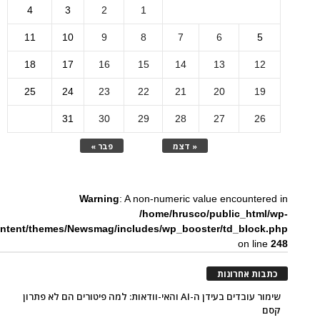
4
3
2
1
11
10
9
8
7
6
5
18
17
16
15
14
13
12
25
24
23
22
21
20
19
31
30
29
28
27
26
« דצמ
פבר »
Warning
: A non-numeric value encountered in
/home/hrusco/public_html/wp-
ntent/themes/Newsmag/includes/wp_booster/td_block.php
on line
248
כתבות אחרונות
שימור עובדים בעידן ה-AI והאי-וודאות: למה פיטורים הם לא פתרון
קסם