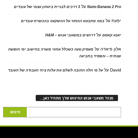
על
Nano Banana 2 Pro
3 דרכים לבניית ביטחון עצמי של עובדים
יפעת
על
במה מתבטא ההחזר על ההשקעה בהכשרת עובדים
על
יאנא קאסם
דרושים במשאבי אנוש – H&M
אלון פיאדה
על
מעסיק טעה כשכלל אחוזי משרה בחישוב ימי חופשה
שנתית – והפסיד בתביעה
David
על
על מי חלה החובה לשלם את עלות ציוד העבודה של העובד
מנהל משאבי אנוש החיפוש שלך מתחיל כאן…