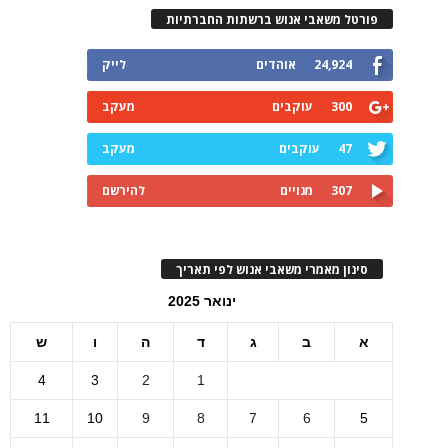
פורטל משאבי אנוש ברשתות החברתיות
24,924
אוהדים
לייק
300
עוקבים
מעקב
47
עוקבים
מעקב
307
מנויים
להירשם
סינון מאמרי משאבי אנוש לפי תאריך
ינואר 2025
א
ב
ג
ד
ה
ו
ש
4
3
2
1
11
10
9
8
7
6
5