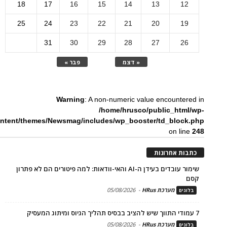
18
17
16
15
14
13
12
25
24
23
22
21
20
19
31
30
29
28
27
26
« דצמ
פבר »
Warning
: A non-numeric value encountered in
/home/hrusco/public_html/wp-
ntent/themes/Newsmag/includes/wp_booster/td_block.php
on line
248
כתבות אחרונות
שימור עובדים בעידן ה-AI והאי-וודאות: למה פיטורים הם לא פתרון
קסם
מערכת HRus
-
05/08/2026
בלוגים
7 עמודי התווך שיש להציב בבסיס תהליך הגיוס ומיתוג המעסיק
מערכת HRus
-
05/08/2026
בלוגים