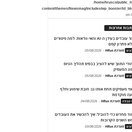
/home/hrusco/public_h
content/themes/Newsmag/includes/wp_booster/td_bl
on 
תבות אחרונות
שימור עובדים בעידן ה-AI והאי-וודאות: למה פיטורים
א פתרון קסם
מערכת HRus
-
05/08/2026
גים
מודי התווך שיש להציב בבסיס תהליך הגיוס
וג המעסיק
מערכת HRus
-
05/08/2026
גים
פי מעסיקים תחת אותו גג: חובת שימוע וחלף
עה מוקדמת
מערכת HRus
-
04/08/2026
י עבודה
ד מחדש כדי להוביל: איך להכשיר את העובדים
ש השנים הקרובות
מערכת HRus
-
03/08/2026
גים