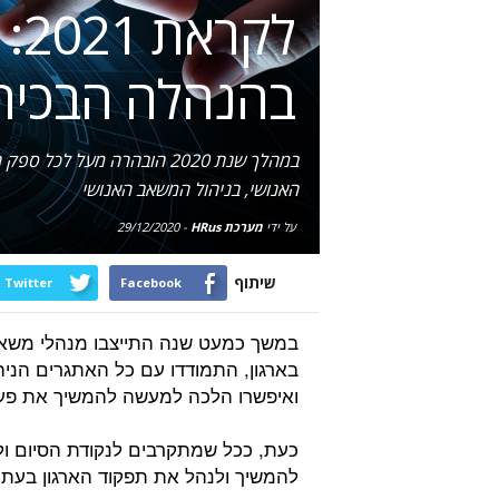
לק
בהנהלה הבכירה
במהלך שנת 2020 הובהרה מ
האנושי, בניהול המשאב האנושי
על ידי
מערכת HRus
-
29/12/2020
שיתוף
Twitter
Facebook
במשך כמעט שנה התייצבו מנהלי משא
בארגון, התמודדו עם כל האתגרים הניה
ואיפשרו הלכה למעשה להמשיך את פעי
כעת, ככל שמתקרבים לנקודת הסיום ול
להמשיך ולנהל את תפקוד הארגון בעת