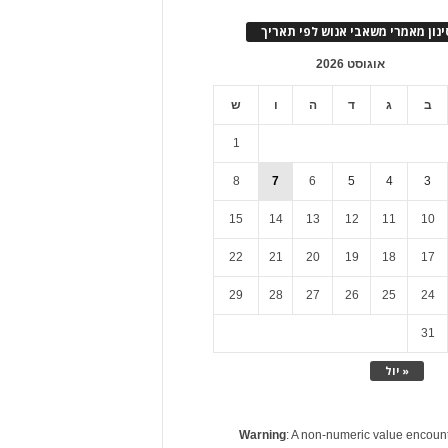
ינון מאמרי משאבי אנוש לפי תאריך
אוגוסט 2026
ב
ג
ד
ה
ו
ש
1
8
7
6
5
4
3
15
14
13
12
11
10
22
21
20
19
18
17
29
28
27
26
25
24
31
« יול
Warning
: A non-numeric value encoun