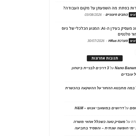
ות בפתח: מה השפעתן על מקום העבודה?
כותבים חיצוניים
-
03/08/2026
גים
מיתוג מעסיק בעידן ה-AI: המנוע הכלכלי של גיוס
ור טלנטים
מערכת HRus
-
30/07/2026
גים
תגובות אחרונות
Nano Banan
על
3 דרכים לבניית ביטחון
 עובדים
במה מתבטא ההחזר על ההשקעה בהכשרת
אסם
על
דרושים במשאבי אנוש – H&M
דה
על
מעסיק טעה כשכלל אחוזי משרה
ימי חופשה שנתית – והפסיד בתביעה