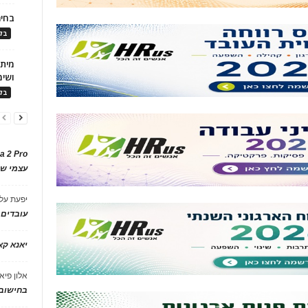
בחיר
בלו
ושימ
בלו
a 2 Pro
עצמי של
יפעת
על
עובדים
יאנא ק
אלון פיא
בחישוב 