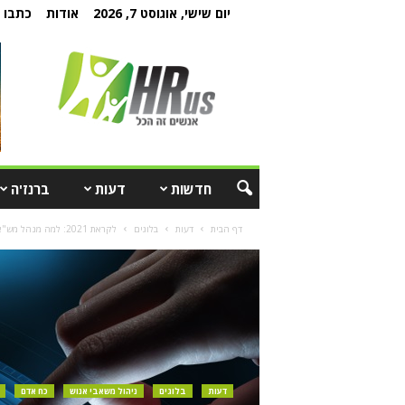
יום שישי, אוגוסט 7, 2026
אודות
כתבו ל
חדשות
דעות
ברנז'ה
דף הבית
דעות
בלוגים
לקראת 2021: למה מנהל מש"א צריך להשתלב בהנהלה הבכירה בכל ארגון
דעות
בלוגים
ניהול משאבי אנוש
כח אדם