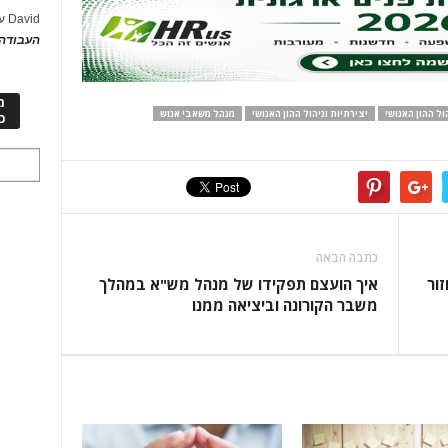
David
ע
העבודה 
מ
ל ההון האנושי
יצירתיות וניהול ההון האנושי
מנהל משאבי אנוש
כ
כתבה הבאה
ור
איך הועצם תפקידו של מנהל מש"א במהלך
משבר הקורונה וביציאה ממנו