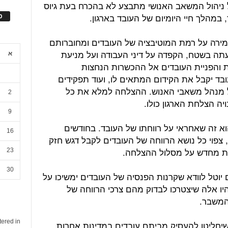
 ניהול המשאב האנושי מתבצע לא בהכרח בעת גיוס
, במהלך חיי היומיום של העובד בארגון.
ס
מירה על רמת המוטיבציה של העובדים ומחוברותם
עתה בשטח, הקפדה על דיני העבודה ועל מניעת
א
 והפניית העובדים אל ההכשרות הנחצות
בד יקבל את הקידום המתאים לו, ועוד תפקידים
של מנהל משאבי האנוש. ההצלחה למלא את כל
2
ה הצלחת הארגון כולו.
9
וא זה שאחראי על רווחתו של העובד. בחודשים
16
צפוי כל נושא הרווחה של העובדים לקבל דגש חזק
לות מחדש על מסלול ההצלחה.
23
30
יוטל לוודא שקרנות הפנסיה של העובדים ימשיכו על
ו אלה שיצטרכו לבדוק מהם צרכי הרווחה של
 המשבר.
tered in
שיחליטו להעסיק מביתם עובדים במדינות אחרות