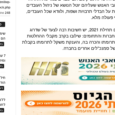
tml/wp-
י האנוש שעליהם יוטל הנושא של ניהול העובדים
ock.php
 על הבדלי תרבויות ושפות, ולוודא שכל העובדים,
line
248
ף פעולה מלא.
כ
בשורה התחתונה, בתום שנת 2020 ועם תחילת 2021, יש חשיבות רבה לצעד של שדרוג
ברות והתחומים: שילובו בקרב מקבלי ההחלטות
הם ל
תרומתו והכרה בה, והענקת משקל לתרומתו בקבלת
בלו
של סמנכ"לים אחרים בחברה.
7 ע
ומית
בלו
חילו
הוד
דינ
ללמו
לחמ
בלו