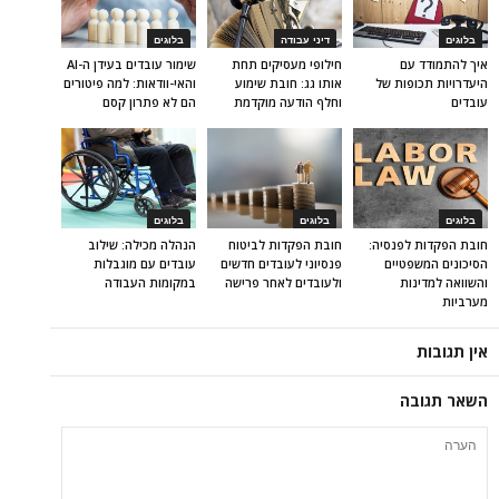
בלוגים
דיני עבודה
בלוגים
איך להתמודד עם
חילופי מעסיקים תחת
שימור עובדים בעידן ה-AI
היעדרויות תכופות של
אותו גג: חובת שימוע
והאי-וודאות: למה פיטורים
עובדים
וחלף הודעה מוקדמת
הם לא פתרון קסם
בלוגים
בלוגים
בלוגים
חובת הפקדות לפנסיה:
חובת הפקדות לביטוח
הנהלה מכילה: שילוב
הסיכונים המשפטיים
פנסיוני לעובדים חדשים
עובדים עם מוגבלות
והשוואה למדינות
ולעובדים לאחר פרישה
במקומות העבודה
מערביות
אין תגובות
השאר תגובה