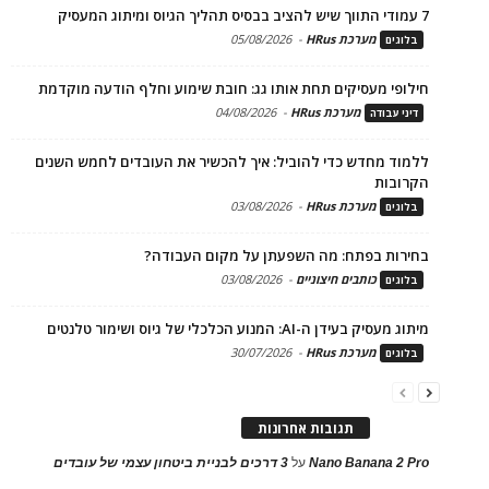
7 עמודי התווך שיש להציב בבסיס תהליך הגיוס ומיתוג המעסיק
מערכת HRus
-
05/08/2026
בלוגים
חילופי מעסיקים תחת אותו גג: חובת שימוע וחלף הודעה מוקדמת
מערכת HRus
-
04/08/2026
דיני עבודה
ללמוד מחדש כדי להוביל: איך להכשיר את העובדים לחמש השנים
הקרובות
מערכת HRus
-
03/08/2026
בלוגים
בחירות בפתח: מה השפעתן על מקום העבודה?
כותבים חיצוניים
-
03/08/2026
בלוגים
מיתוג מעסיק בעידן ה-AI: המנוע הכלכלי של גיוס ושימור טלנטים
מערכת HRus
-
30/07/2026
בלוגים
תגובות אחרונות
Nano Banana 2 Pro
על
3 דרכים לבניית ביטחון עצמי של עובדים