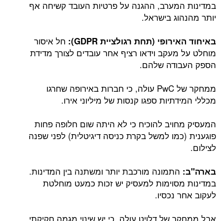
במדינות המערב, ההגנה על פרטיות העובד קשיחה אף
יותר מהנהוג בישראל.
חל איסור
באיחוד האירופי (תחת רגולציית
GDPR
):
מוחלט על מעקב וידאו רציף אחר עובדים לצורך מדידת
הספק העבודה שלהם.
ממחקר של PwC עולה, כי חברות באירופה שחרגו
מכללי המידתיות ספגו קנסות של מיליוני אירו.
המעסיק מחויב להוכיח כי לא היתה שום חלופה פחות
פוגענית (כמו למשל בקרת כניסה דיגיטלית) לפני שפנה
לצילום.
התמונה מורכבת יותר ומשתנה בין המדינות.
בארה"ב:
במדינות מסוימות למעסיק יש זכות כמעט מוחלטת
לעקוב אחר נכסיו.
אבל ממחקר של דלויט עולה, כי יש שינוי מגמה חקיקתי