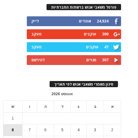
פורטל משאבי אנוש ברשתות החברתיות
24,924
אוהדים
לייק
300
עוקבים
מעקב
47
עוקבים
מעקב
307
מנויים
להירשם
סינון מאמרי משאבי אנוש לפי תאריך
אוגוסט 2026
א
ב
ג
ד
ה
ו
ש
1
8
7
6
5
4
3
2