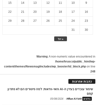
15
14
13
12
11
10
9
22
21
20
19
18
17
16
29
28
27
26
25
24
23
31
30
« יול
Warning
: A non-numeric value encountered in
/home/hrusco/public_html/wp-
content/themes/Newsmag/includes/wp_booster/td_block.php
on line
248
כתבות אחרונות
שימור עובדים בעידן ה-AI והאי-וודאות: למה פיטורים הם לא פתרון
קסם
מערכת HRus
-
05/08/2026
בלוגים