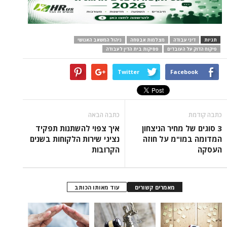
תגיות
דיני עבודה
מצלמות אבטחה
ניהול המשאב האנושי
פיקוח הדוק על העובדים
פסיקות בית הדין לעבודה
Twitter
Facebook
כתבה קודמת
כתבה הבאה
3 סוגים של מחיר הניצחון
איך צפוי להשתנות תפקיד
המדומה במו"מ על חוזה
נציגי שירות הלקוחות בשנים
העסקה
הקרובות
מאמרים קשורים
עוד מאותו הכותב