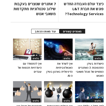
כיצד עולם העבודה החדש
7 אתגרים שנוצרים בעקבות
פוגש את חברת L&T
שילוב טכנולוגיות מתקדמות
Technology Services?
משאבי אנוש
מאמרים קשורים
עוד מאותו הכותב
בלוגים
בלוגים
בלוגים
הישרדות בעידן
איך לשרוד את
איך להתמודד עם
התהפוכות: 3 האתגרים
האנאלפביתיוּת
היעדרויות תכופות של
הסמויים של מנהל משאבי
הדיגיטלית בארגון בעידן
עובדים
האנוש
ה-AI
בלוגים
בלוגים
בלוגים
למה מודל ה-OKRs הינו
איך רעילות התנהגותית
מאפיינים של מנהל טוב