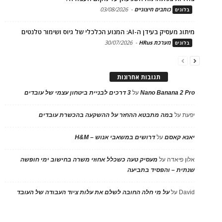
כותבים חיצוניים
-
03/08/2026
בלוגים
מיתוג מעסיק בעידן ה-AI: המנוע הכלכלי של גיוס ושימור טלנטים
מערכת HRus
-
30/07/2026
בלוגים
תגובות אחרונות
Nano Banana 2 Pro
על
3 דרכים לבניית ביטחון עצמי של עובדים
יפעת
על
במה מתבטא ההחזר על ההשקעה בהכשרת עובדים
יאנא קאסם
על
דרושים במשאבי אנוש – H&M
אלון פיאדה
על
מעסיק טעה כשכלל אחוזי משרה בחישוב ימי חופשה
שנתית – והפסיד בתביעה
David
על
על מי חלה החובה לשלם את עלות ציוד העבודה של העובד