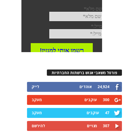
פורטל משאבי אנוש ברשתות החברתיות
24,924
אוהדים
לייק
300
עוקבים
מעקב
47
עוקבים
מעקב
307
מנויים
להירשם