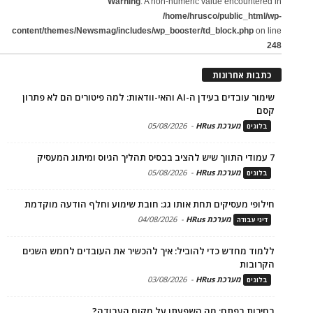
Warning
: A non-numeric value encountered in
/home/hrusco/public_html/wp-
content/themes/Newsmag/includes/wp_booster/td_block.php
on line
248
כתבות אחרונות
שימור עובדים בעידן ה-AI והאי-וודאות: למה פיטורים הם לא פתרון
קסם
מערכת HRus
-
05/08/2026
בלוגים
7 עמודי התווך שיש להציב בבסיס תהליך הגיוס ומיתוג המעסיק
מערכת HRus
-
05/08/2026
בלוגים
חילופי מעסיקים תחת אותו גג: חובת שימוע וחלף הודעה מוקדמת
מערכת HRus
-
04/08/2026
דיני עבודה
ללמוד מחדש כדי להוביל: איך להכשיר את העובדים לחמש השנים
הקרובות
מערכת HRus
-
03/08/2026
בלוגים
בחירות בפתח: מה השפעתן על מקום העבודה?