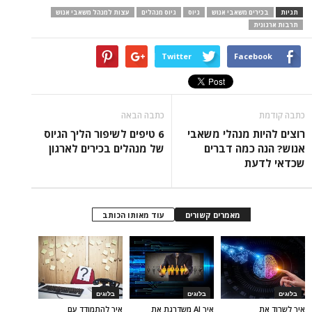
תגיות
בכירים משאבי אנוש
גיוס
גיוס מנהלים
עצות למנהל משאבי אנוש
תרבות ארגונית
Twitter
Facebook
כתבה קודמת
כתבה הבאה
רוצים להיות מנהלי משאבי
6 טיפים לשיפור הליך הגיוס
אנוש? הנה כמה דברים
של מנהלים בכירים לארגון
שכדאי לדעת
מאמרים קשורים
עוד מאותו הכותב
בלוגים
בלוגים
בלוגים
איך לשרוד את
איך AI משדרגת את
איך להתמודד עם