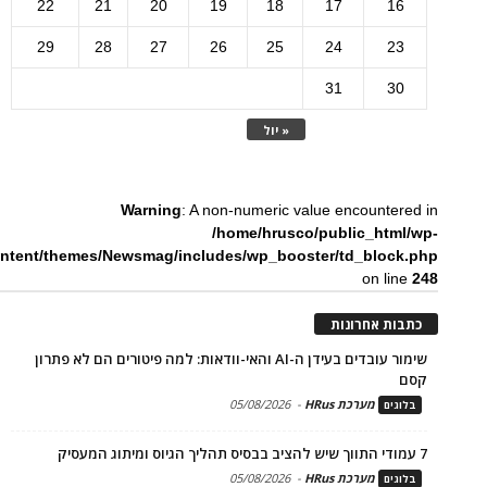
22
21
20
19
18
17
16
29
28
27
26
25
24
23
31
30
« יול
Warning
: A non-numeric value encountered in
/home/hrusco/public_html/wp-
ntent/themes/Newsmag/includes/wp_booster/td_block.php
on line
248
כתבות אחרונות
שימור עובדים בעידן ה-AI והאי-וודאות: למה פיטורים הם לא פתרון
קסם
מערכת HRus
-
05/08/2026
בלוגים
7 עמודי התווך שיש להציב בבסיס תהליך הגיוס ומיתוג המעסיק
מערכת HRus
-
05/08/2026
בלוגים