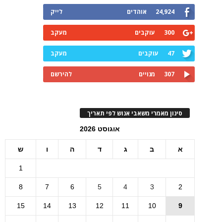
24,924
אוהדים
לייק
300
עוקבים
מעקב
47
עוקבים
מעקב
307
מנויים
להירשם
סינון מאמרי משאבי אנוש לפי תאריך
אוגוסט 2026
א
ב
ג
ד
ה
ו
ש
1
8
7
6
5
4
3
2
15
14
13
12
11
10
9