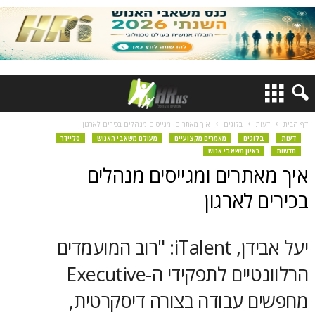
דף הבית
דעות
בלוגים
איך מאתרים ומגייסים מנהלים בכירים לארגון
דעות
בלוגים
מאמרים מקצועיים
מעולם משאבי האנוש
סליידר
חדשות
ראיון משאבי אנוש
איך מאתרים ומגייסים מנהלים
בכירים לארגון
יעל אבידן, iTalent: "רוב המועמדים
הרלוונטיים לתפקידי ה-Executive
מחפשים עבודה בצורה דיסקרטית,