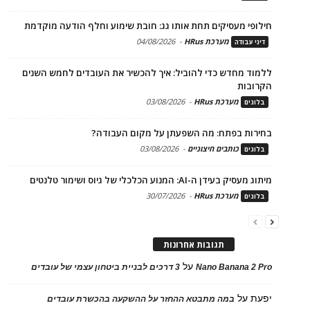
חילופי מעסיקים תחת אותו גג: חובת שימוע וחלף הודעה מוקדמת
מערכת HRus
-
04/08/2026
דיני עבודה
ללמוד מחדש כדי להוביל: איך להכשיר את העובדים לחמש השנים
הקרובות
מערכת HRus
-
03/08/2026
בלוגים
בחירות בפתח: מה השפעתן על מקום העבודה?
כותבים חיצוניים
-
03/08/2026
בלוגים
מיתוג מעסיק בעידן ה-AI: המנוע הכלכלי של גיוס ושימור טלנטים
מערכת HRus
-
30/07/2026
בלוגים
תגובות אחרונות
על
Nano Banana 2 Pro
3 דרכים לבניית ביטחון עצמי של עובדים
יפעת
על
במה מתבטא ההחזר על ההשקעה בהכשרת עובדים