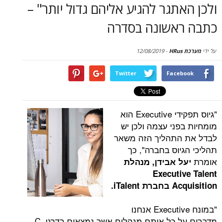
ולכן האתגר להגיע אליהם גדול יותר" –
כתבה ראשונה בסדרה
על ידי
מערכת HRus
-
12/08/2019
Twitter
Facebook
"גיוס תפקידי Executive הוא
מומחיות בפני עצמה ולכן יש
לבדל את התהליך הזה משאר
תהליכי הגיוס בחברה", כך
אומרת
יעל אבידן, מנהלת
Executive Talent
Acquisition
בחברת
iTalent‎
.
"במונח Executive אנחנו
מדברים על כל אותם מנהלים אשר נמצאים בדרגי C