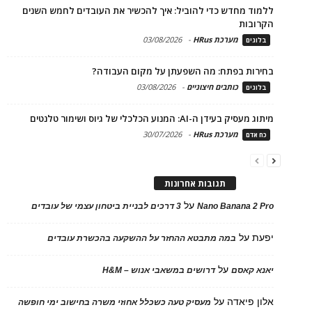
ללמוד מחדש כדי להוביל: איך להכשיר את העובדים לחמש השנים
הקרובות
מערכת HRus
-
03/08/2026
בלוגים
בחירות בפתח: מה השפעתן על מקום העבודה?
כותבים חיצוניים
-
03/08/2026
בלוגים
מיתוג מעסיק בעידן ה-AI: המנוע הכלכלי של גיוס ושימור טלנטים
מערכת HRus
-
30/07/2026
כח אדם
תגובות אחרונות
על
Nano Banana 2 Pro
3 דרכים לבניית ביטחון עצמי של עובדים
יפעת
על
במה מתבטא ההחזר על ההשקעה בהכשרת עובדים
על
יאנא קאסם
דרושים במשאבי אנוש – H&M
אלון פיאדה
על
מעסיק טעה כשכלל אחוזי משרה בחישוב ימי חופשה