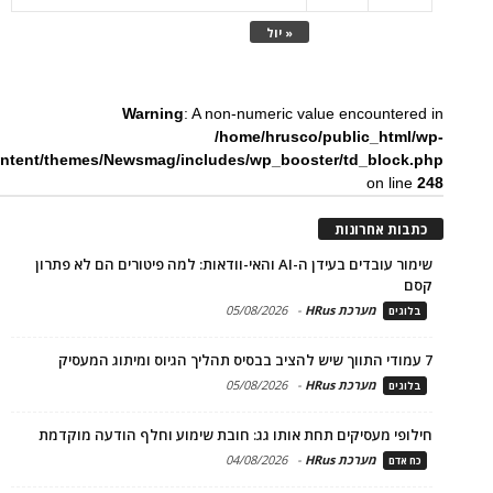
« יול
Warning
: A non-numeric value encountered in
/home/hrusco/public_html/wp-
ntent/themes/Newsmag/includes/wp_booster/td_block.php
on line
248
כתבות אחרונות
שימור עובדים בעידן ה-AI והאי-וודאות: למה פיטורים הם לא פתרון
קסם
מערכת HRus
-
05/08/2026
בלוגים
7 עמודי התווך שיש להציב בבסיס תהליך הגיוס ומיתוג המעסיק
מערכת HRus
-
05/08/2026
בלוגים
חילופי מעסיקים תחת אותו גג: חובת שימוע וחלף הודעה מוקדמת
מערכת HRus
-
04/08/2026
כח אדם