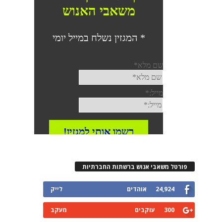
פורטל משאבי אנוש ברשתות החברתיות
24,924
אוהדים
לייק
300
עוקבים
מעקב