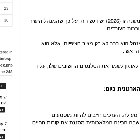
23
מנתונים של מכון גאלופ עולה, כי החל משנה זו (2026) יש דגש חזק על כך שהמנהל הישיר
30
מנהל הוא כבר לא רק מציב הציפיות, אלא הוא
הראשי.
tered in
tml/wp-
 לארגון לשמר את הטלנטים החשובים שלו, עליו
ock.php
line
248
כ
הם ל
בלו
ד מעולה. הערכים חייבים להיות מוטמעים
 שבה הבינה המלאכותית מסננת את קורות החיים
7 ע
ומית
בלו