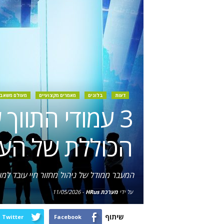
דעות
בלוגים
מאמרים מקצועיים
מעולם משאבי
3 עמודי התווך
הכוללת של העו
המעבר ממודל של ניהול מחזור חיי עובד למ
על ידי
מערכת HRus
-
11/05/2026
שיתוף
Twitter
Facebook