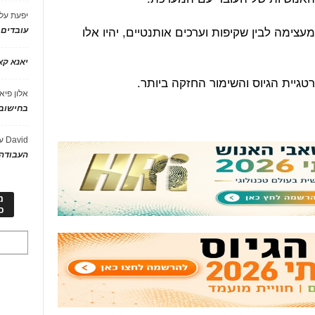
יפעת
על
מעצימה לבין שקיפות וערכים אותנטיים, יהיו אלו
עובדים
יאנא ק
טגיית הגיוס והשימור החזקה ביותר.
אלון פיא
בחישוב 
David
ע
העבודה 
מ
כ