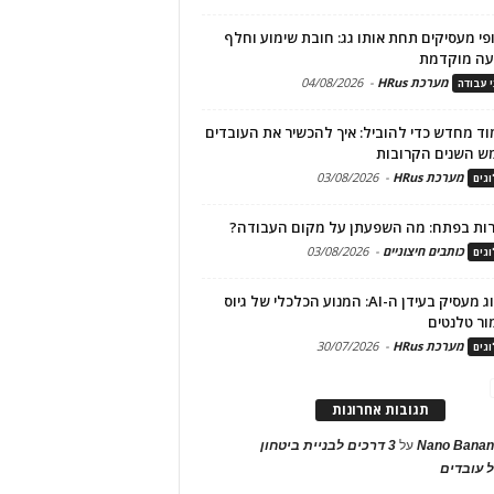
פי מעסיקים תחת אותו גג: חובת שימוע וחלף
עה מוקדמת
מערכת HRus
-
04/08/2026
י עבודה
ד מחדש כדי להוביל: איך להכשיר את העובדים
ש השנים הקרובות
מערכת HRus
-
03/08/2026
גים
ות בפתח: מה השפעתן על מקום העבודה?
כותבים חיצוניים
-
03/08/2026
גים
מיתוג מעסיק בעידן ה-AI: המנוע הכלכלי של גיוס
ור טלנטים
מערכת HRus
-
30/07/2026
גים
תגובות אחרונות
Nano Banan
על
3 דרכים לבניית ביטחון
 עובדים