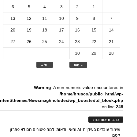
6
5
4
3
2
1
13
12
11
10
9
8
7
20
19
18
17
16
15
14
27
26
25
24
23
22
21
30
29
28
« מאי
יול »
Warning
: A non-numeric value encountered in
/home/hrusco/public_html/wp-
ntent/themes/Newsmag/includes/wp_booster/td_block.php
on line
248
כתבות אחרונות
שימור עובדים בעידן ה-AI והאי-וודאות: למה פיטורים הם לא פתרון
קסם