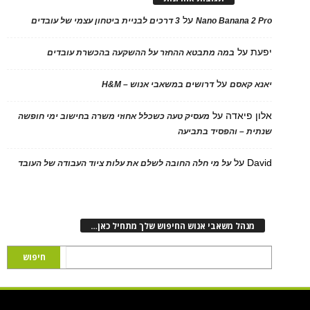
על
Nano Banana 2 Pro
3 דרכים לבניית ביטחון עצמי של עובדים
יפעת
על
במה מתבטא ההחזר על ההשקעה בהכשרת עובדים
על
יאנא קאסם
דרושים במשאבי אנוש – H&M
אלון פיאדה
על
מעסיק טעה כשכלל אחוזי משרה בחישוב ימי חופשה
שנתית – והפסיד בתביעה
David
על
על מי חלה החובה לשלם את עלות ציוד העבודה של העובד
מנהל משאבי אנוש החיפוש שלך מתחיל כאן…