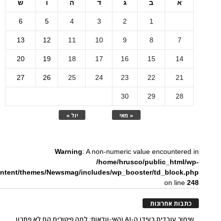
א
ב
ג
ד
ה
ו
ש
6
5
4
3
2
1
13
12
11
10
9
8
7
20
19
18
17
16
15
14
27
26
25
24
23
22
21
30
29
28
« מאי
יול »
Warning
: A non-numeric value encountered in
/home/hrusco/public_html/wp-
ntent/themes/Newsmag/includes/wp_booster/td_block.php
on line
248
כתבות אחרונות
שימור עובדים בעידן ה-AI והאי-וודאות: למה פיטורים הם לא פתרון