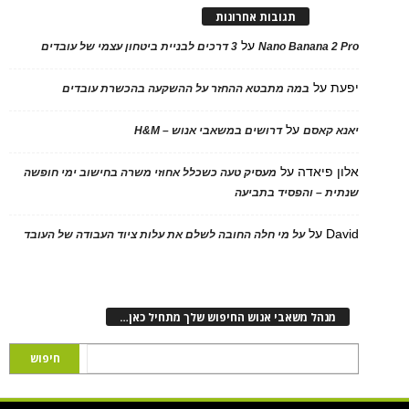
תגובות אחרונות
על
Nano Banana 2 Pro
3 דרכים לבניית ביטחון עצמי של עובדים
יפעת
על
במה מתבטא ההחזר על ההשקעה בהכשרת עובדים
על
יאנא קאסם
דרושים במשאבי אנוש – H&M
אלון פיאדה
על
מעסיק טעה כשכלל אחוזי משרה בחישוב ימי חופשה
שנתית – והפסיד בתביעה
David
על
על מי חלה החובה לשלם את עלות ציוד העבודה של העובד
מנהל משאבי אנוש החיפוש שלך מתחיל כאן…