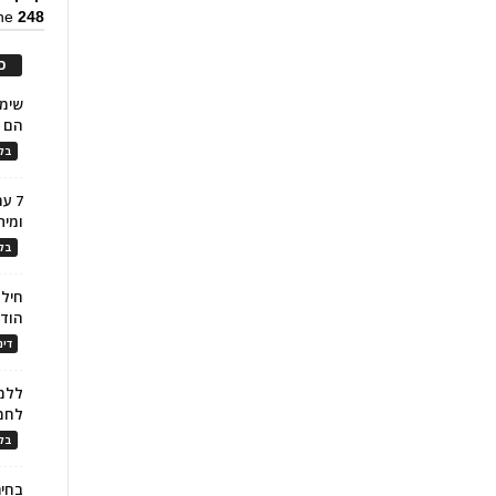
ine
248
כ
הם ל
בלו
7 ע
ומית
בלו
חילו
הוד
דינ
ללמו
לחמ
בלו
בחיר