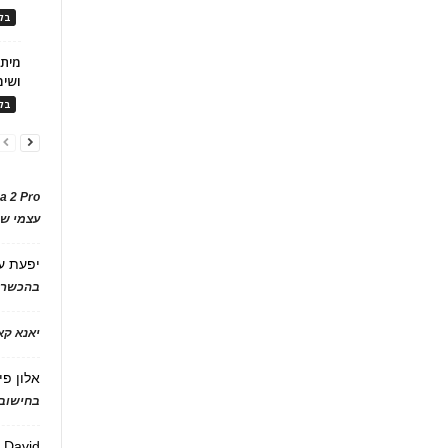
בלו
ושימ
בלו
a 2 Pro
עצמי של
יפעת
ע
בהכשרת
יאנא ק
אלון פי
בחישוב 
David
ע