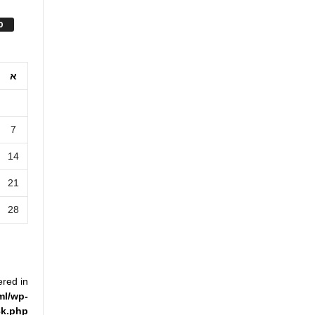
ס
א
7
14
21
28
ered in
ml/wp-
ck.php