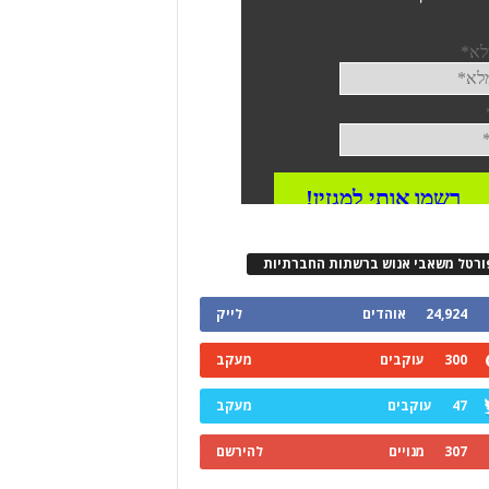
ורטל משאבי אנוש ברשתות החברתיות
24,924
אוהדים
לייק
300
עוקבים
מעקב
47
עוקבים
מעקב
307
מנויים
להירשם