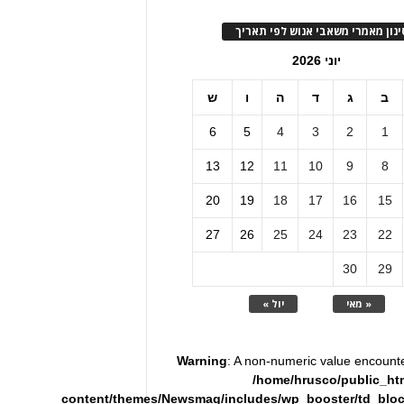
ינון מאמרי משאבי אנוש לפי תאריך
יוני 2026
ב
ג
ד
ה
ו
ש
6
5
4
3
2
1
13
12
11
10
9
8
20
19
18
17
16
15
27
26
25
24
23
22
30
29
« מאי
יול »
Warning
: A non-numeric value encount
/home/hrusco/public_ht
content/themes/Newsmag/includes/wp_booster/td_blo