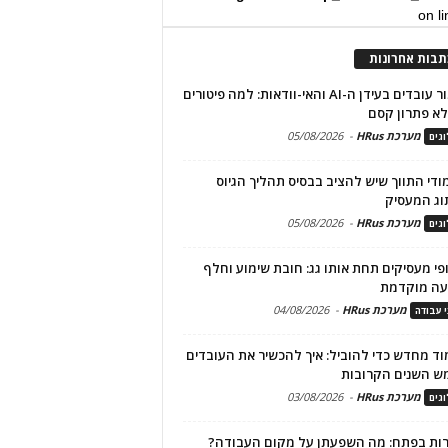
on l
תבות אחרונות
שימור עובדים בעידן ה-AI והאי-וודאות: למה פיטורים
א פתרון קסם
מערכת HRus
-
05/08/2026
גים
מודי התווך שיש להציב בבסיס תהליך הגיוס
וג המעסיק
מערכת HRus
-
05/08/2026
גים
פי מעסיקים תחת אותו גג: חובת שימוע וחלף
עה מוקדמת
מערכת HRus
-
04/08/2026
י עבודה
ד מחדש כדי להוביל: איך להכשיר את העובדים
ש השנים הקרובות
מערכת HRus
-
03/08/2026
גים
ות בפתח: מה השפעתן על מקום העבודה?