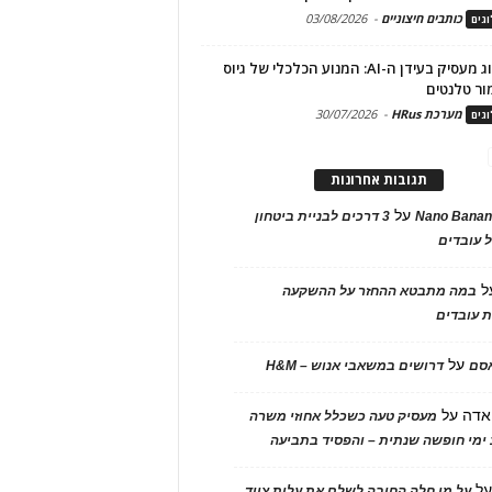
כותבים חיצוניים
-
03/08/2026
גים
מיתוג מעסיק בעידן ה-AI: המנוע הכלכלי של גיוס
ור טלנטים
מערכת HRus
-
30/07/2026
גים
תגובות אחרונות
על
Nano Banan
3 דרכים לבניית ביטחון
 עובדים
ל
במה מתבטא ההחזר על ההשקעה
 עובדים
על
אסם
דרושים במשאבי אנוש – H&M
אדה
על
מעסיק טעה כשכלל אחוזי משרה
ימי חופשה שנתית – והפסיד בתביעה
ל
על מי חלה החובה לשלם את עלות ציוד