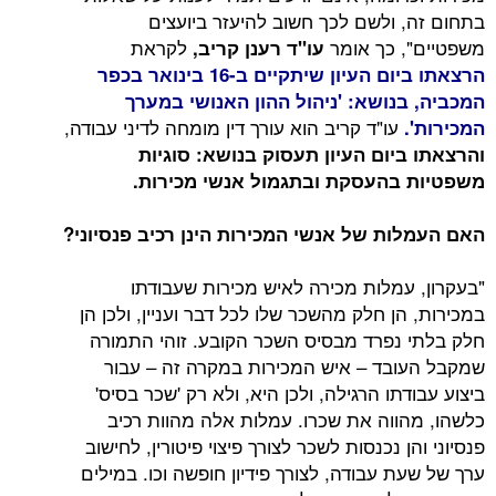
בתחום זה, ולשם לכך חשוב להיעזר ביועצים
משפטיים", כך אומר
לקראת
עו"ד רענן קריב,
הרצאתו ביום העיון שיתקיים ב-16 בינואר בכפר
המכביה, בנושא: 'ניהול ההון האנושי במערך
עו"ד קריב הוא עורך דין מומחה לדיני עבודה,
המכירות'.
והרצאתו ביום העיון תעסוק בנושא: סוגיות
משפטיות בהעסקת ובתגמול אנשי מכירות.
האם העמלות של אנשי המכירות הינן רכיב פנסיוני?
"בעקרון, עמלות מכירה לאיש מכירות שעבודתו
במכירות, הן חלק מהשכר שלו לכל דבר ועניין, ולכן הן
חלק בלתי נפרד מבסיס השכר הקובע. זוהי התמורה
שמקבל העובד – איש המכירות במקרה זה – עבור
ביצוע עבודתו הרגילה, ולכן היא, ולא רק 'שכר בסיס'
כלשהו, מהווה את שכרו. עמלות אלה מהוות רכיב
פנסיוני והן נכנסות לשכר לצורך פיצוי פיטורין, לחישוב
ערך של שעת עבודה, לצורך פידיון חופשה וכו. במילים