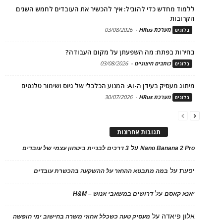
ללמוד מחדש כדי להוביל: איך להכשיר את העובדים לחמש השנים
הקרובות
מערכת HRus
-
03/08/2026
בלוגים
בחירות בפתח: מה השפעתן על מקום העבודה?
כותבים חיצוניים
-
03/08/2026
בלוגים
מיתוג מעסיק בעידן ה-AI: המנוע הכלכלי של גיוס ושימור טלנטים
מערכת HRus
-
30/07/2026
בלוגים
תגובות אחרונות
על
Nano Banana 2 Pro
3 דרכים לבניית ביטחון עצמי של עובדים
יפעת
על
במה מתבטא ההחזר על ההשקעה בהכשרת עובדים
על
יאנא קאסם
דרושים במשאבי אנוש – H&M
אלון פיאדה
על
מעסיק טעה כשכלל אחוזי משרה בחישוב ימי חופשה