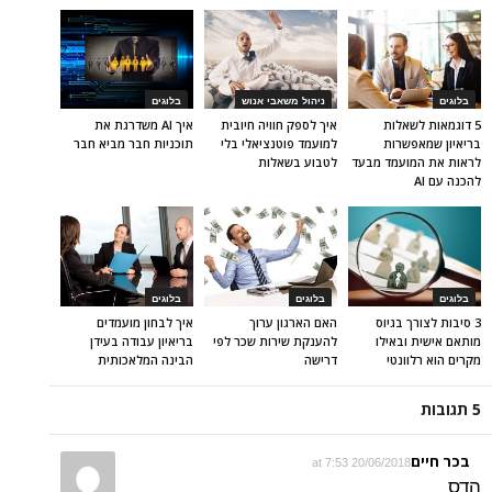
בלוגים
ניהול משאבי אנוש
בלוגים
5 דוגמאות לשאלות
איך לספק חוויה חיובית
איך AI משדרגת את
בריאיון שמאפשרות
למועמד פוטנציאלי בלי
תוכניות חבר מביא חבר
לראות את המועמד מבעד
לטבוע בשאלות
להכנה עם AI
בלוגים
בלוגים
בלוגים
3 סיבות לצורך בגיוס
האם הארגון ערוך
איך לבחון מועמדים
מותאם אישית ובאילו
להענקת שירות שכר לפי
בריאיון עבודה בעידן
מקרים הוא רלוונטי
דרישה
הבינה המלאכותית
5 תגובות
בכר חיים
20/06/2018 at 7:53
הדס