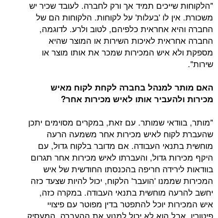
"הלקוחות שייכים תמיד אך ורק לחברה. לעובד שכיר יש
משכורת. אין לו 'בעלות' על לקוחות. הלקוחות הם של
החברה והיא אחראית כלפיהם, לטוב ולרע. לדוגמה,
החברה אחראית לאיכות השירות או המוצר שהיא
מספקת ולא איש המכירות שמכר את אותו מוצר או
שירות".
האם מותר למנהל בחברה לקחת לקוח מאיש
מכירות ולהעביר אותו לאיש מכירות אחר?
"מותר, בוודאי שמותר. עם זאת, במקרים מסוימים יתכן
שהעברת לקוח לאיש מכירות אחר משמעה הרעה
מוחשית בתנאי העבודה. אם מדובר בלקוח גדול, עם
היקף מכירות גדול, והעברתו לאיש מכירות אחר תגרום
בוודאות לירידה חריפה בהכנסתו החודשית של איש
המכירות שממנו 'הועבר' הלקוח, יכול להיות שצעד כזה
יחשב להרעה מוחשית בתנאי העבודה. במקרה כזה,
איש המכירות יוכל להתפטר בדין מפוטר עם פיצויי
פיטורין. אבל הוא לא יכול למנוע את ההעברה. המעסיק