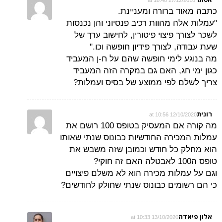
כתבה מאוד ברורה ומעניינת.
"עמלות אלה מהוות רכיב פנסיוני והן נכנסות
לשכר לצורך פיצוי פיטורין, לחישוב ערך של
שעת עבודה, לצורך פידיון חופשה וכו."
מה בנוגע לימי חופשה שהם על ח-ן המעביד
כגון ימי חג, האם גם במקרה הזה המעביד
צריך לשלם לפי ממוצע של בסיס ועמלות?
רונית
12/10/2020 at 10:56
מה קורה אם המעסיק בטופס 100 רושם את
עמלות המכירה החודשיות כבונוס שנתי שאותו
הוא מחלק כל חודש וכמובן שזה משבש את
טופס ה100 לאבטלה האם זה חוקי?
וגם על עמלות מכירה הוא לא משלם פיצויים
כי הם רשומים כבונוס שנתי שחולק לחודשים?
אלון פיאדה
13/10/2020 at 10:33