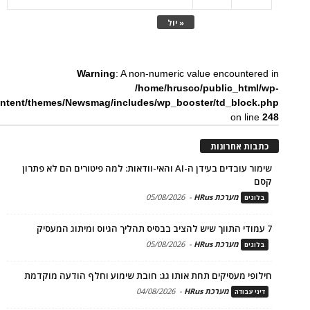
« יול
Warning
: A non-numeric value encountered in
/home/hrusco/public_html/wp-
ntent/themes/Newsmag/includes/wp_booster/td_block.php
on line
248
כתבות אחרונות
שימור עובדים בעידן ה-AI והאי-וודאות: למה פיטורים הם לא פתרון
קסם
מערכת HRus
-
05/08/2026
בלוגים
7 עמודי התווך שיש להציב בבסיס תהליך הגיוס ומיתוג המעסיק
מערכת HRus
-
05/08/2026
בלוגים
חילופי מעסיקים תחת אותו גג: חובת שימוע וחלף הודעה מוקדמת
מערכת HRus
-
04/08/2026
דיני עבודה