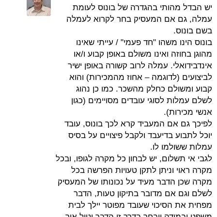
יש הבדל מהותי בהגדרה של בונוס לעומת
עמלה, גם אם המעסיק בחר לקרוא לעמלה
בשם בונוס.
בונוס הינו משהו "חד פעמי" / עייתי שאינו
מהוגן בחוזה ואינו משולם באופן קבוע ו/או
אינדבידואלי. עמלה לרוב קשורה באופן ישיר
לביצועים (לדוגמה – אחוז מהמכירות) והוא
קבוע ומשולם כחלק מהשכר. כמו כן נהוג
לשלם עמלות לסוגי עובדים מסויימים (כגון
אנשי מכירות).
לפיכך גם אם המעביד קרא לכך בונוס, עובד
יוכל לתבוע בדיעבד ולקבל פיצויים על בסיס
עמלות ששולמו לו.
לגבי אי תשלום, יש לבחון כל מקרה לגופו, ובכל
מקרה ראוי וניתן לתקן טעויות הפרשה בכל
מקרה שכן הדבר מעיד על נכונותו של המעסיק
לשלם וגם אם מדובר בתיקון טעות, הדבר
מפחית את הסיכוי שעובד מפוטר יילך לבית
משפט ובמידה ויבחר בדרך זו הדבר יטיל אור