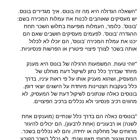
"השאלה הגדולה היא מה זה בונוס. איך מגדירים בונוס.
יש מעסיקים שאוהבים לכנות את עמלות המכירה בשם:
'בונוס'. כלומר, העמלות מופיעות בתלוש השכר תחת
ההגדרה 'בונוס'. לפעמים מעסיקים חושבים שאם הם
יכנו את עמלת המכירה 'בונוס', הם יוכלו לא לכלול
אותה בשכר לצורך פיצויי פיטורין או הפרשות פנסיוניות.
"זוהי טעות. המשמעות הרגילה של בונוס היא מענק
מיוחד שבדרך כלל נתון לשיקול דעת מוחלט של
המעסיק, ושהוא מעניק אותו על פי ראות עיניו, בדרך
כלל בעקבות הצטיינות מיוחדת על הישגים יוצאי דופן.
בונוסים כאלה שנתונים לשיקול דעת של המעסיק, לא
מהווים רכיב פנסיוני ולא נכללים ברכיב הפיצויים.
"בונוסים כאלה הם בדרך כלל שנתיים (מוענקים אחת
לשנה) או רבעוניים (אחת לרבעון), הם יכולים להיגזר
מרווחים של מחלקה או יחידה, והם לא נכללים בשכר.
בונוס שנגזר מרווחי מאזן שנתי, לא נכלל בשכר הקובע.