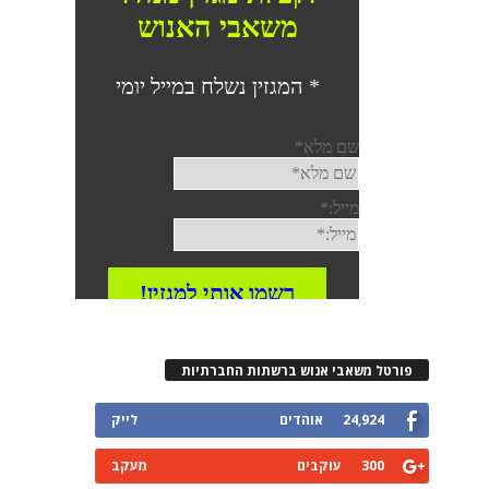
פורטל משאבי אנוש ברשתות החברתיות
24,924
אוהדים
לייק
300
עוקבים
מעקב