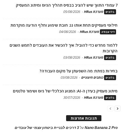
7 עמודי התווך שיש להציב בבסיס תהליך הגיוס ומיתוג המעסיק
מערכת HRus
-
05/08/2026
בלוגים
חילופי מעסיקים תחת אותו גג: חובת שימוע וחלף הודעה מוקדמת
מערכת HRus
-
04/08/2026
דיני עבודה
ללמוד מחדש כדי להוביל: איך להכשיר את העובדים לחמש השנים
הקרובות
מערכת HRus
-
03/08/2026
בלוגים
בחירות בפתח: מה השפעתן על מקום העבודה?
כותבים חיצוניים
-
03/08/2026
בלוגים
מיתוג מעסיק בעידן ה-AI: המנוע הכלכלי של גיוס ושימור טלנטים
מערכת HRus
-
30/07/2026
בלוגים
תגובות אחרונות
Nano Banana 2 Pro
על
3 דרכים לבניית ביטחון עצמי של עובדים