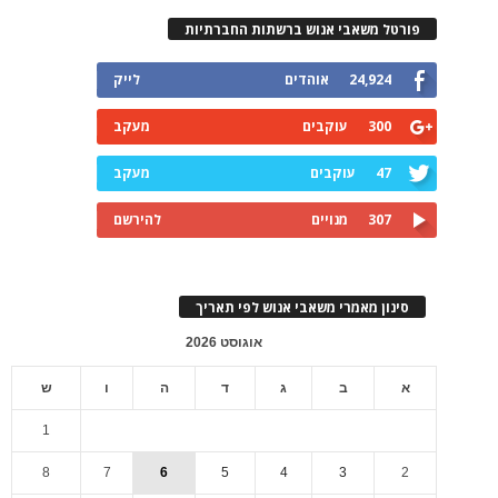
פורטל משאבי אנוש ברשתות החברתיות
24,924
אוהדים
לייק
300
עוקבים
מעקב
47
עוקבים
מעקב
307
מנויים
להירשם
סינון מאמרי משאבי אנוש לפי תאריך
אוגוסט 2026
א
ב
ג
ד
ה
ו
ש
1
8
7
6
5
4
3
2