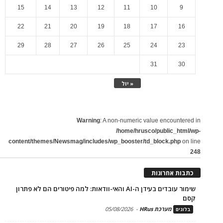
15
14
13
12
11
10
9
22
21
20
19
18
17
16
29
28
27
26
25
24
23
31
30
« יול
Warning
: A non-numeric value encountered in
/home/hrusco/public_html/wp-
content/themes/Newsmag/includes/wp_booster/td_block.php
on line
248
כתבות אחרונות
שימור עובדים בעידן ה-AI והאי-וודאות: למה פיטורים הם לא פתרון
קסם
מערכת HRus
-
05/08/2026
בלוגים