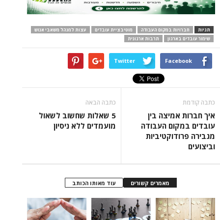
תגיות
חברויות במקום העבודה
מוטיבציית עובדים
עצות למנהל משאבי אנוש
שימור עובדים בארגון
תרבות ארגונית
Twitter
Facebook
כתבה קודמת
כתבה הבאה
איך חברות אמיצה בין
5 שאלות שחשוב לשאול
עובדים במקום העבודה
מועמדים ללא ניסיון
מגבירה פרודוקטיביות
וביצועים
מאמרים קשורים
עוד מאותו הכותב