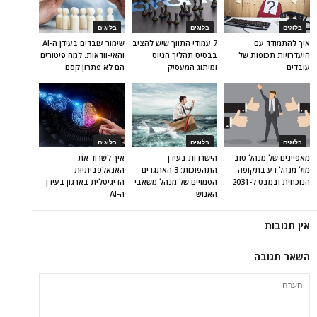
בלוגים
בלוגים
בלוגים
איך להתמודד עם
7 עמודי התווך שיש להציב
שימור עובדים בעידן ה-AI
היעדרויות תכופות של
בבסיס תהליך הגיוס
והאי-וודאות: למה פיטורים
עובדים
ומיתוג המעסיק
הם לא פתרון קסם
בלוגים
בלוגים
בלוגים
מאפיינים של מנהל טוב
הישרדות בעידן
איך לשרוד את
מול מנהל רע בתקופה
התהפוכות: 3 האתגרים
האנאלפביתיוּת
הנוכחית ובמבט ל-2031
הסמויים של מנהל משאבי
הדיגיטלית בארגון בעידן
האנוש
ה-AI
אין תגובות
השאר תגובה