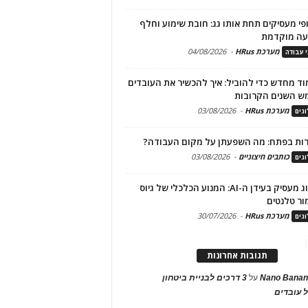
פי מעסיקים תחת אותו גג: חובת שימוע וחלף
עה מוקדמת
מערכת HRus
-
04/08/2026
י עבודה
ד מחדש כדי להוביל: איך להכשיר את העובדים
ש השנים הקרובות
מערכת HRus
-
03/08/2026
גים
ות בפתח: מה השפעתן על מקום העבודה?
כותבים חיצוניים
-
03/08/2026
גים
מיתוג מעסיק בעידן ה-AI: המנוע הכלכלי של גיוס
ור טלנטים
מערכת HRus
-
30/07/2026
גים
תגובות אחרונות
Nano Banan
על
3 דרכים לבניית ביטחון
 עובדים