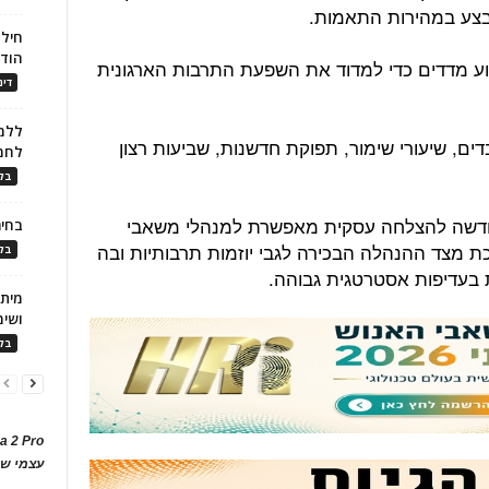
בצע במהירות התאמות.
חילו
הוד
וע מדדים כדי למדוד את השפעת התרבות הארגונית
דינ
ללמו
ים, שיעורי שימור, תפוקת חדשנות, שביעות רצון
לחמ
בלו
החדשה להצלחה עסקית מאפשרת למנהלי משאבי
בחיר
 מצד ההנהלה הבכירה לגבי יוזמות תרבותיות ובה
בלו
 בעדיפות אסטרטגית גבוהה.
ושימ
בלו
a 2 Pro
עצמי של