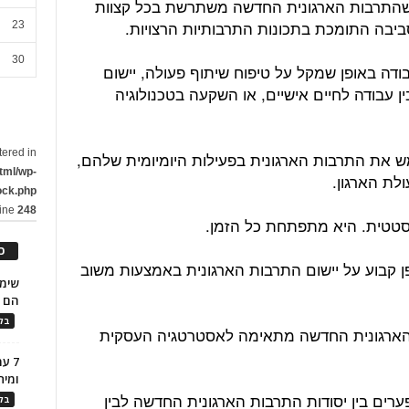
א שהתרבות הארגונית החדשה משתרשת בכל קצוות
סביבה התומכת בתכונות התרבותיות הרצויות.
23
30
ודה באופן שמקל על טיפוח שיתוף פעולה, יישום
ין עבודה לחיים אישיים, או השקעה בטכנולוגיה
tered in
את התרבות הארגונית בפעילות היומיומית שלהם,
tml/wp-
לת הארגון.
ock.php
line
248
 סטטית. היא מתפתחת כל הזמן.
כ
ן קבוע על יישום התרבות הארגונית באמצעות משוב
הם ל
בלו
הארגונית החדשה מתאימה לאסטרטגיה העסקית
7 ע
ומית
רים בין יסודות התרבות הארגונית החדשה לבין
בלו