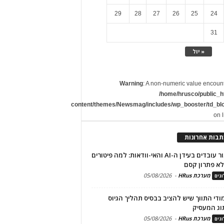
29
28
27
26
25
24
31
« יול
Warning
: A non-numeric value encoun
/home/hrusco/public_h
content/themes/Newsmag/includes/wp_booster/td_bl
on 
תבות אחרונות
שימור עובדים בעידן ה-AI והאי-וודאות: למה פיטורים
א פתרון קסם
מערכת HRus
-
05/08/2026
גים
מודי התווך שיש להציב בבסיס תהליך הגיוס
וג המעסיק
מערכת HRus
-
05/08/2026
גים