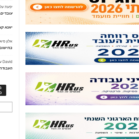
יפעת
על
עובדים
יאנא ק
אלון פיא
בחישוב 
David
ע
העבודה 
מ
כ