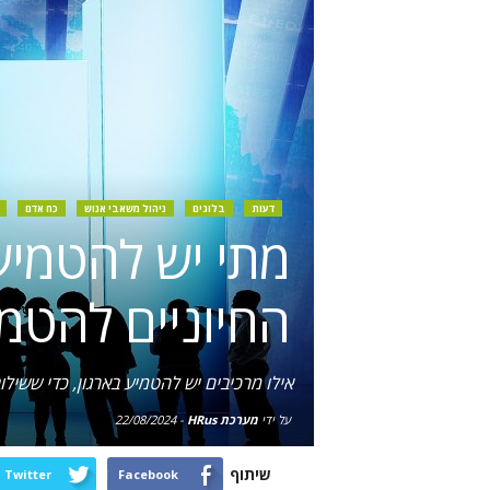
דעות
בלוגים
ניהול משאבי אנוש
כח אדם
מתי יש להטמיע
החיוניים להטמ
אילו מרכיבים יש להטמיע בארגון, כדי ששי
על ידי
מערכת HRus
-
22/08/2024
שיתוף
Twitter
Facebook