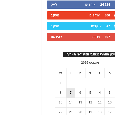
24,924
אוהדים
לייק
300
עוקבים
מעקב
47
עוקבים
מעקב
307
מנויים
להירשם
ינון מאמרי משאבי אנוש לפי תאריך
אוגוסט 2026
ב
ג
ד
ה
ו
ש
1
8
7
6
5
4
3
15
14
13
12
11
10
22
21
20
19
18
17