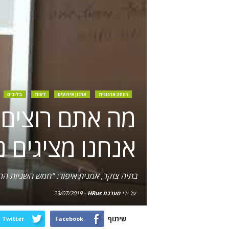
רווחה ארגונית
ארגון אירועים
דעות
בלוגים
אנחנו מציגים נ
בתיה צוקר, אמנית איפור: "חמש השניות הר
על ידי
מערכת HRus
-
23/07/2019
שיתוף
Twitter
Facebook