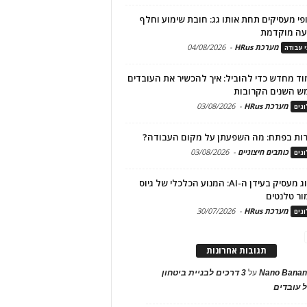
פי מעסיקים תחת אותו גג: חובת שימוע וחלף
עה מוקדמת
מערכת HRus
-
04/08/2026
י עבודה
ד מחדש כדי להוביל: איך להכשיר את העובדים
ש השנים הקרובות
מערכת HRus
-
03/08/2026
גים
ות בפתח: מה השפעתן על מקום העבודה?
כותבים חיצוניים
-
03/08/2026
גים
מיתוג מעסיק בעידן ה-AI: המנוע הכלכלי של גיוס
ור טלנטים
מערכת HRus
-
30/07/2026
גים
תגובות אחרונות
Nano Banan
על
3 דרכים לבניית ביטחון
 עובדים