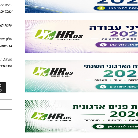
יפעת
על
עובדים
יאנא ק
אלון פיא
בחישוב 
David
ע
העבודה 
מ
כ