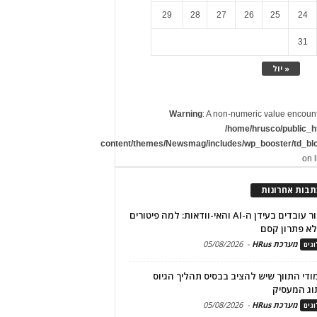
29
28
27
26
25
24
31
« יול
Warning
: A non-numeric value encoun
/home/hrusco/public_h
content/themes/Newsmag/includes/wp_booster/td_bl
on 
תבות אחרונות
שימור עובדים בעידן ה-AI והאי-וודאות: למה פיטורים
א פתרון קסם
מערכת HRus
-
05/08/2026
גים
מודי התווך שיש להציב בבסיס תהליך הגיוס
וג המעסיק
מערכת HRus
-
05/08/2026
גים