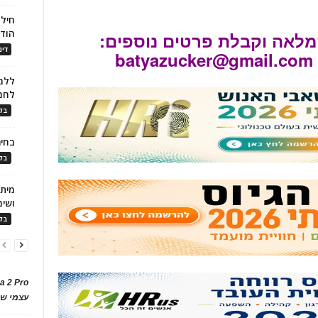
חילו
הוד
לאה וקבלת פרטים נוספים:
דינ
batyazucker@gmail.com
ללמו
לחמ
בלו
בחיר
בלו
ושימ
בלו
a 2 Pro
עצמי של