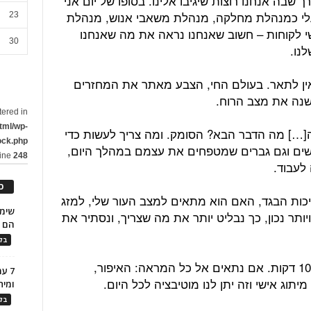
שבה אנחנו רוצות שיגיבו אלינו. בסופו של יום אני
 עלי כמנהלת מחלקה, מנהלת משאבי אנוש, מנהלת
23
שי לקוחות – חשוב שאנחנו נראה את מה שאנחנו
30
נו.
אין לתאר. בעולם החי, הצבע מאתר את המחזרים
נה את מצב הרוח.
tered in
tml/wp-
ה[…] מה הדבר הבא? הסומק. ומה צריך לעשות כדי
ock.php
נשים וגם גברים שמטפחים את עצמם במהלך היום,
line
248
לעבוד.
כ
יכות הבגד, האם הוא מתאים למצב העור שלי, למזג
ויותר נכון, כך נבליט יותר את מה שצריך, ונסתיר את
הם ל
בלו
"האיפור בבוקר לא צריך לקחת יותר מ-10 דקות. אם נתאים אל כל המראה: האיפור,
7 ע
תוג אישי וזה יתן לנו מוטיבציה לכל היום.
ומית
בלו