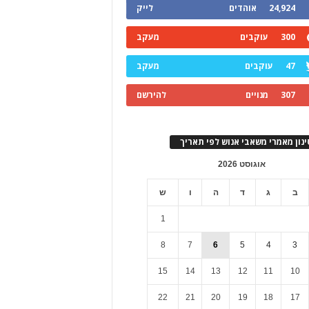
24,924
אוהדים
לייק
300
עוקבים
מעקב
47
עוקבים
מעקב
307
מנויים
להירשם
ינון מאמרי משאבי אנוש לפי תאריך
אוגוסט 2026
ב
ג
ד
ה
ו
ש
1
8
7
6
5
4
3
15
14
13
12
11
10
22
21
20
19
18
17