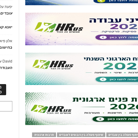
יפעת
על
עובדים
יאנא ק
אלון פיא
בחישוב 
David
ע
העבודה 
מ
כ
תוף פעולה בין עובדים
שיתוף פעולה בין רובוטים לעובדים
תרבות ארגונית