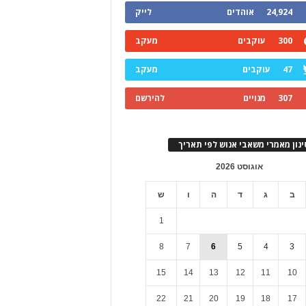
24,924
אוהדים
לייק
300
עוקבים
מעקב
47
עוקבים
מעקב
307
מנויים
להירשם
ינון מאמרי משאבי אנוש לפי תאריך
אוגוסט 2026
ב
ג
ד
ה
ו
ש
1
8
7
6
5
4
3
15
14
13
12
11
10
22
21
20
19
18
17