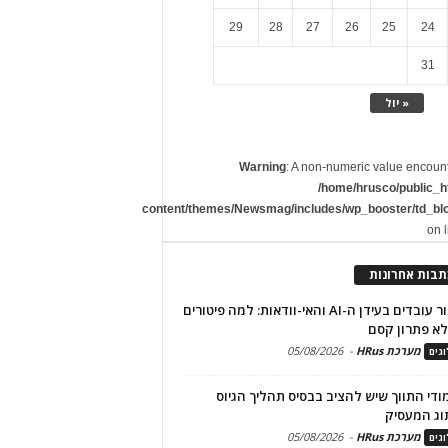
29
28
27
26
25
24
31
« יול
Warning
: A non-numeric value encoun
/home/hrusco/public_h
content/themes/Newsmag/includes/wp_booster/td_bl
on 
תבות אחרונות
שימור עובדים בעידן ה-AI והאי-וודאות: למה פיטורים
א פתרון קסם
מערכת HRus
-
05/08/2026
גים
מודי התווך שיש להציב בבסיס תהליך הגיוס
וג המעסיק
מערכת HRus
-
05/08/2026
גים