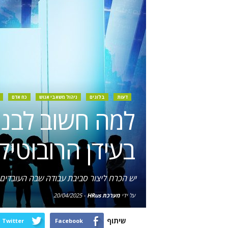
דעות
בלוגים
ניהול משאבי אנוש
כח אדם
למה חשוב לבנו
בעידן הרובוטיק
יש הכרח ליצור סביבת עבודה שבה העובדים
על ידי
מערכת HRus
-
20/04/2025
שיתוף
Twitter
Facebook