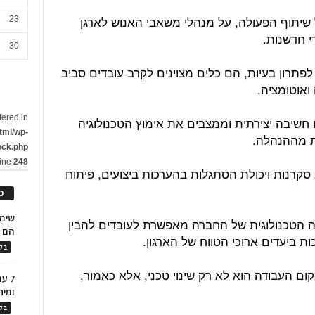
שיתוף הפעולה, על מנהלי משאבי האנוש לארגן
23
די חדשנות.
30
פתרון בעיות, הם כלים מצוינים לקרב עובדים סביב
ואוטומציה.
tered in
חשיבה יצירתית וממצבים את אימוץ הטכנולוגיה
tml/wp-
ת מההנהלה.
ock.php
line
248
קרנות ויכולת הסתגלות בהערכות ביצועים, פיתוח
כ
ה הטכנולוגית של החברה מאפשרת לעובדים להבין
הם ל
ת ביעדים ארוכי הטווח של הארגון.
בלו
ום העבודה הוא לא רק שינוי טכני, אלא כאמור,
7 ע
ומית
בלו