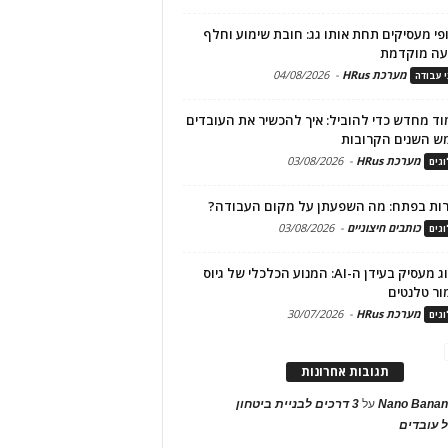
פי מעסיקים תחת אותו גג: חובת שימוע וחלף
עה מוקדמת
מערכת HRus
-
04/08/2026
י עבודה
ד מחדש כדי להוביל: איך להכשיר את העובדים
ש השנים הקרובות
מערכת HRus
-
03/08/2026
גים
ות בפתח: מה השפעתן על מקום העבודה?
כותבים חיצוניים
-
03/08/2026
גים
מיתוג מעסיק בעידן ה-AI: המנוע הכלכלי של גיוס
ור טלנטים
מערכת HRus
-
30/07/2026
גים
תגובות אחרונות
Nano Banan
על
3 דרכים לבניית ביטחון
 עובדים