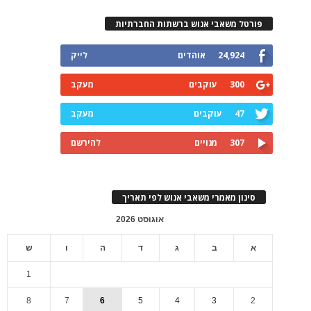
פורטל משאבי אנוש ברשתות החברתיות
24,924
אוהדים
לייק
300
עוקבים
מעקב
47
עוקבים
מעקב
307
מנויים
להירשם
סינון מאמרי משאבי אנוש לפי תאריך
אוגוסט 2026
א
ב
ג
ד
ה
ו
ש
1
8
7
6
5
4
3
2