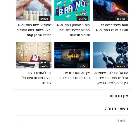
בלוגים
בלוגים
בלוגים
מפת הדרכים למנהלי
מיתוג מעסיק בעידן ה-AI:
שימור עובדים בעידן ה-AI
משאבי אנוש בעידן ה-AI
המנוע הכלכלי של גיוס
והאי-וודאות: למה פיטורים
ושימור טלנטים
הם לא פתרון קסם
בלוגים
בלוגים
בלוגים
ישראל מובילה באימוץ AI
איך AI משדרגת את
איך להתמודד עם
אבל יש פערים מדאיגים
תוכניות חבר מביא חבר
היעדרויות תכופות של
בין הייטק לשאר המשק
עובדים
אין תגובות
השאר תגובה