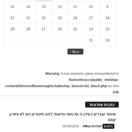
15
14
13
12
11
10
9
22
21
20
19
18
17
16
29
28
27
26
25
24
23
31
30
« יול
Warning
: A non-numeric value encountered in
/home/hrusco/public_html/wp-
content/themes/Newsmag/includes/wp_booster/td_block.php
on line
248
כתבות אחרונות
שימור עובדים בעידן ה-AI והאי-וודאות: למה פיטורים הם לא פתרון
קסם
מערכת HRus
-
05/08/2026
בלוגים