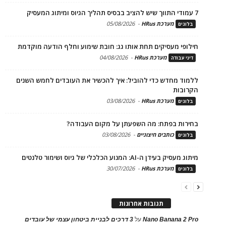
7 עמודי התווך שיש להציב בבסיס תהליך הגיוס ומיתוג המעסיק
מערכת HRus
-
05/08/2026
בלוגים
חילופי מעסיקים תחת אותו גג: חובת שימוע וחלף הודעה מוקדמת
מערכת HRus
-
04/08/2026
דיני עבודה
ללמוד מחדש כדי להוביל: איך להכשיר את העובדים לחמש השנים
הקרובות
מערכת HRus
-
03/08/2026
בלוגים
בחירות בפתח: מה השפעתן על מקום העבודה?
כותבים חיצוניים
-
03/08/2026
בלוגים
מיתוג מעסיק בעידן ה-AI: המנוע הכלכלי של גיוס ושימור טלנטים
מערכת HRus
-
30/07/2026
בלוגים
תגובות אחרונות
Nano Banana 2 Pro
על
3 דרכים לבניית ביטחון עצמי של עובדים