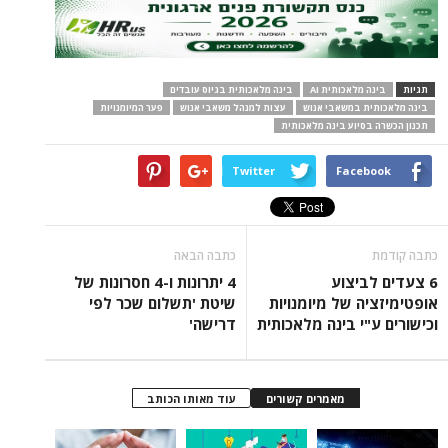
תגיות
בינה מלאכותית AI
בינה מלאכותית בגיוס עובדים
בינה מלאכותית במשאבי אנוש
עצות למנהל משאבי אנוש
פער המיומנויות
תכנון הכשרה בסיוע בינה מלאכותית
Twitter
Facebook
כתבה קודמת
כתבה הבאה
6 צעדים לביצוע
4 יתרונות ו-4 חסרונות של
אופטימיזציה של מיומנויות
שיטת 'תשלום שכר לפי
וכישורים ע"י בינה מלאכותית
דרישה'
מאמרים קשורים
עוד מאותו הכותב