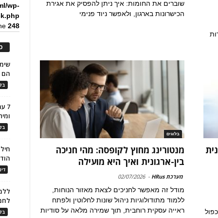
שוברים את החומות: איך ניתן להפסיק את אגירת
ml/wp-
הכישרונות בארגון, ולאפשר ניוד פנימי
ck.php
ine
248
ות
כ
הם ל
בלו
7 ע
ומית
בלו
בלוגים
ית
מנטורינג מחוץ לקופסה: מהי חניכה
חילו
הוד
בין-ארגונית ואיך היא מועילה
דינ
מערכת HRus
-
02/07/2026
מודל זה מאפשר לחניכים לצאת מאזור הנוחות,
ללמו
ללמוד מתודולוגיות ניהול שונות לחלוטין ולפתח
לחמ
ראייה עסקית רוחבית, תוך שמירה מלאה על סודיות
כפול
בלו