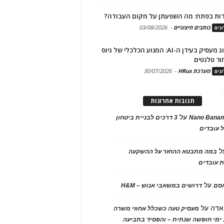
ות בפתח: מה השפעתן על מקום העבודה?
כותבים חיצוניים
-
03/08/2026
גים
מיתוג מעסיק בעידן ה-AI: המנוע הכלכלי של גיוס
ור טלנטים
מערכת HRus
-
30/07/2026
גים
תגובות אחרונות
על
Nano Banan
3 דרכים לבניית ביטחון
 עובדים
ל
במה מתבטא ההחזר על ההשקעה
 עובדים
על
אסם
דרושים במשאבי אנוש – H&M
אדה
על
מעסיק טעה כשכלל אחוזי משרה
ימי חופשה שנתית – והפסיד בתביעה