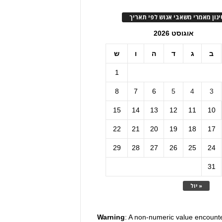
ינון מאמרי משאבי אנוש לפי תאריך
אוגוסט 2026
ב
ג
ד
ה
ו
ש
1
8
7
6
5
4
3
15
14
13
12
11
10
22
21
20
19
18
17
29
28
27
26
25
24
31
« יול
Warning
: A non-numeric value encount