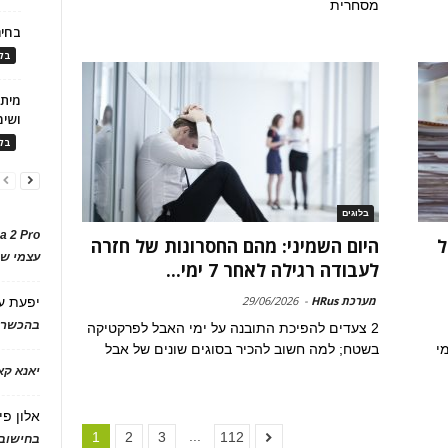
מסחרית
בחיר
בלו
ושימ
בלו
בלוגים
a 2 Pro
ל
היום השמיני: מהם החסרונות של חזרה
עצמי של
לעבודה רגילה לאחר 7 ימי...
מערכת HRus
-
29/06/2026
יפעת
ע
בהכשרת
2 צעדים להפיכת התובנה על ימי האבל לפרקטיקה
י
בשטח; למה חשוב להכיר בסוגים שונים של אבל
יאנא ק
אלון פי
...
1
2
3
112
בחישוב 