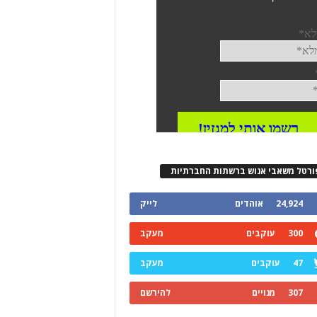
ורטל משאבי אנוש ברשתות החברתיות
24,924
אוהדים
לייק
300
עוקבים
מעקב
47
עוקבים
מעקב
307
מנויים
להירשם