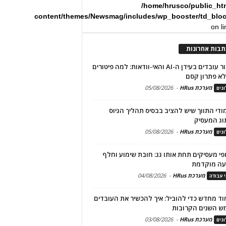
/home/hrusco/public_ht
content/themes/Newsmag/includes/wp_booster/td_blo
on l
תבות אחרונות
שימור עובדים בעידן ה-AI והאי-וודאות: למה פיטורים
א פתרון קסם
מערכת HRus
-
05/08/2026
גים
מודי התווך שיש להציב בבסיס תהליך הגיוס
וג המעסיק
מערכת HRus
-
05/08/2026
גים
פי מעסיקים תחת אותו גג: חובת שימוע וחלף
עה מוקדמת
מערכת HRus
-
04/08/2026
י עבודה
ד מחדש כדי להוביל: איך להכשיר את העובדים
ש השנים הקרובות
מערכת HRus
-
03/08/2026
גים