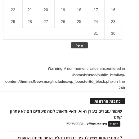
22
21
20
19
18
17
16
29
28
27
26
25
24
23
31
30
« יול
Warning
: A non-numeric value encountered in
/home/hrusco/public_html/wp-
content/themes/Newsmag/includes/wp_booster/td_block.php
on line
248
כתבות אחרונות
שימור עובדים בעידן ה-AI והאי-וודאות: למה פיטורים הם לא פתרון
קסם
מערכת HRus
-
05/08/2026
בלוגים
7 עמודי התווך שיש להציב בבסיס תהליך הגיוס ומיתוג המעסיק