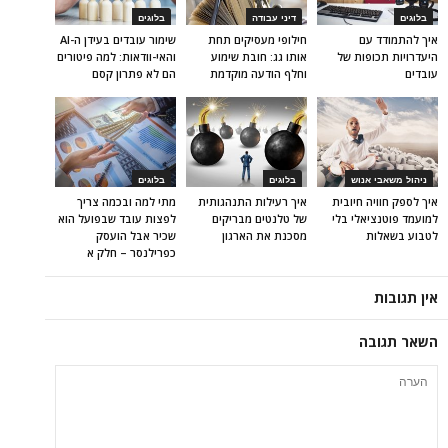
בלוגים
דיני עבודה
בלוגים
איך להתמודד עם
חילופי מעסיקים תחת
שימור עובדים בעידן ה-AI
היעדרויות תכופות של
אותו גג: חובת שימוע
והאי-וודאות: למה פיטורים
עובדים
וחלף הודעה מוקדמת
הם לא פתרון קסם
ניהול משאבי אנוש
בלוגים
בלוגים
איך לספק חוויה חיובית
איך רעילות התנהגותית
מתי למה ובכמה צריך
למועמד פוטנציאלי בלי
של טלנטים מבריקים
לפצות עובד שבפועל הוא
לטבוע בשאלות
מסכנת את הארגון
שכיר אבל הועסק
כפרילנסר – חלק א
אין תגובות
השאר תגובה