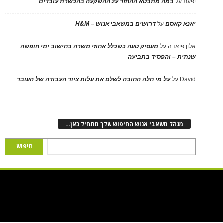
יפעת
על
במה מתבטא ההחזר על ההשקעה בהכשרת עובדים
יאנא קאסם
על
דרושים במשאבי אנוש – H&M
אלון פיאדה
על
מעסיק טעה כשכלל אחוזי משרה בחישוב ימי חופשה
שנתית – והפסיד בתביעה
David
על
על מי חלה החובה לשלם את עלות ציוד העבודה של העובד
מנהל משאבי אנוש החיפוש שלך מתחיל כאן…