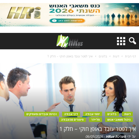
דף הבית
דעות
בלוגים
איך לפטר עובד באופן חוקי – חלק 1
דעות
בלוגים
יחסי עבודה
דיני עבודה
זכויות עובדים ומעסיקים
ניהול משאבי אנוש
סליידר
פיטורים מהעבודה
איך לפטר עובד באופן חוקי – חלק 1
על ידי
מערכת HRus
-
06/05/2026