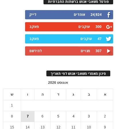
פורטל משאבי אנוש ברשתות החברתיות
24,924
אוהדים
לייק
300
עוקבים
מעקב
47
עוקבים
מעקב
307
מנויים
להירשם
סינון מאמרי משאבי אנוש לפי תאריך
אוגוסט 2026
א
ב
ג
ד
ה
ו
ש
1
8
7
6
5
4
3
2
15
14
13
12
11
10
9