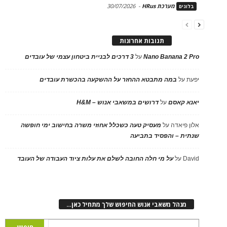
מערכת HRus
-
30/07/2026
בלוגים
תגובות אחרונות
Nano Banana 2 Pro
על
3 דרכים לבניית ביטחון עצמי של עובדים
יפעת
על
במה מתבטא ההחזר על ההשקעה בהכשרת עובדים
יאנא קאסם
על
דרושים במשאבי אנוש – H&M
אלון פיאדה
על
מעסיק טעה כשכלל אחוזי משרה בחישוב ימי חופשה
שנתית – והפסיד בתביעה
David
על
על מי חלה החובה לשלם את עלות ציוד העבודה של העובד
מנהל משאבי אנוש החיפוש שלך מתחיל כאן…