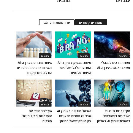
עובדים
מהבית
מאמרים קשורים
עוד מאותו הכותב
בלוגים
בלוגים
בלוגים
מפת הדרכים למנהלי
מיתוג מעסיק בעידן ה-AI:
שימור עובדים בעידן ה-AI
משאבי אנוש בעידן ה-AI
המנוע הכלכלי של גיוס
והאי-וודאות: למה פיטורים
ושימור טלנטים
הם לא פתרון קסם
בלוגים
בלוגים
בלוגים
איך לבנות תוכנית
ישראל מובילה באימוץ AI
איך להתמודד עם
'שגרירים דיגיטליים'
אבל יש פערים מדאיגים
היעדרויות תכופות של
להאצת אימוץ AI בארגון
בין הייטק לשאר המשק
עובדים