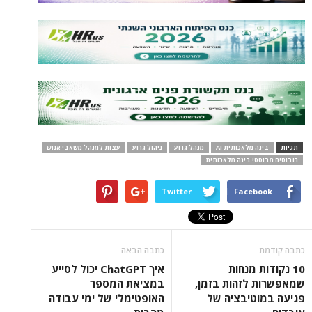
תגיות
בינה מלאכותית AI
מנהל גרוע
ניהול גרוע
עצות למנהל משאבי אנוש
רובוטים מבוססי בינה מלאכותית
Twitter
Facebook
כתבה קודמת
כתבה הבאה
10 נקודות מנחות
איך ChatGPT יכול לסייע
שמאפשרות לזהות בזמן,
במציאת המספר
פגיעה במוטיבציה של
האופטימלי של ימי עבודה