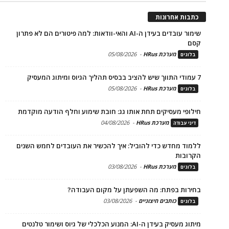
כתבות אחרונות
שימור עובדים בעידן ה-AI והאי-וודאות: למה פיטורים הם לא פתרון
קסם
מערכת HRus
-
05/08/2026
בלוגים
7 עמודי התווך שיש להציב בבסיס תהליך הגיוס ומיתוג המעסיק
מערכת HRus
-
05/08/2026
בלוגים
חילופי מעסיקים תחת אותו גג: חובת שימוע וחלף הודעה מוקדמת
מערכת HRus
-
04/08/2026
דיני עבודה
ללמוד מחדש כדי להוביל: איך להכשיר את העובדים לחמש השנים
הקרובות
מערכת HRus
-
03/08/2026
בלוגים
בחירות בפתח: מה השפעתן על מקום העבודה?
כותבים חיצוניים
-
03/08/2026
בלוגים
מיתוג מעסיק בעידן ה-AI: המנוע הכלכלי של גיוס ושימור טלנטים