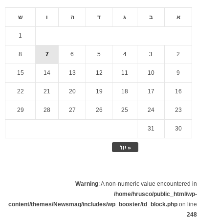
א
ב
ג
ד
ה
ו
ש
1
8
7
6
5
4
3
2
15
14
13
12
11
10
9
22
21
20
19
18
17
16
29
28
27
26
25
24
23
31
30
« יול
Warning
: A non-numeric value encountered in
/home/hrusco/public_html/wp-
content/themes/Newsmag/includes/wp_booster/td_block.php
on line
248