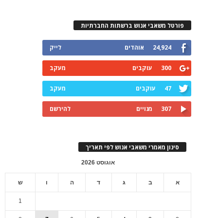
פורטל משאבי אנוש ברשתות החברתיות
24,924
אוהדים
לייק
300
עוקבים
מעקב
47
עוקבים
מעקב
307
מנויים
להירשם
סינון מאמרי משאבי אנוש לפי תאריך
אוגוסט 2026
א
ב
ג
ד
ה
ו
ש
1