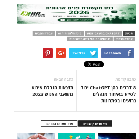
תגיות
CHATGPT במשאבי אנוש
בינה מלאכותית AI
עבודה מהבית
עבודה מרחוק
רובוטים מבוססי בינה מלאכותית
Twitter
Facebook
כתבה קודמת
כתבה הבאה
8 דרכים בהן ChatGPT יכול
תוצאות הגרלת אירוע
לסייע באיתור מנהלים
משאבי האנוש 2023
גרועים ובפתרונות
מאמרים קשורים
עוד מאותו הכותב