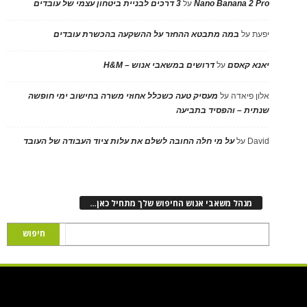
Nano Banana 2 Pro
על
3 דרכים לבניית ביטחון עצמי של עובדים
יפעת
על
במה מתבטא ההחזר על ההשקעה בהכשרת עובדים
יאנא קאסם
על
דרושים במשאבי אנוש – H&M
אלון פיאדה
על
מעסיק טעה כשכלל אחוזי משרה בחישוב ימי חופשה
שנתית – והפסיד בתביעה
David
על
על מי חלה החובה לשלם את עלות ציוד העבודה של העובד
מנהל משאבי אנוש החיפוש שלך מתחיל כאן…