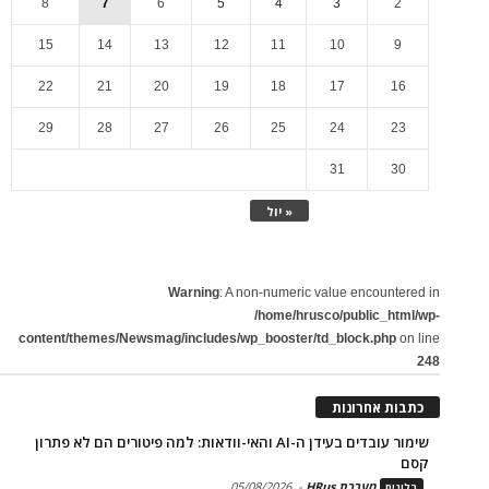
8
7
6
5
4
3
2
15
14
13
12
11
10
9
22
21
20
19
18
17
16
29
28
27
26
25
24
23
31
30
« יול
Warning
: A non-numeric value encountered in
/home/hrusco/public_html/wp-
content/themes/Newsmag/includes/wp_booster/td_block.php
on line
248
כתבות אחרונות
שימור עובדים בעידן ה-AI והאי-וודאות: למה פיטורים הם לא פתרון
קסם
מערכת HRus
-
05/08/2026
בלוגים