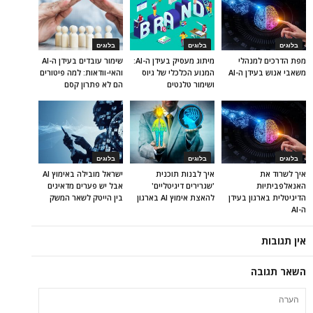
בלוגים
בלוגים
בלוגים
מפת הדרכים למנהלי
מיתוג מעסיק בעידן ה-AI:
שימור עובדים בעידן ה-AI
משאבי אנוש בעידן ה-AI
המנוע הכלכלי של גיוס
והאי-וודאות: למה פיטורים
ושימור טלנטים
הם לא פתרון קסם
בלוגים
בלוגים
בלוגים
איך לשרוד את
איך לבנות תוכנית
ישראל מובילה באימוץ AI
האנאלפביתיוּת
'שגרירים דיגיטליים'
אבל יש פערים מדאיגים
הדיגיטלית בארגון בעידן
להאצת אימוץ AI בארגון
בין הייטק לשאר המשק
ה-AI
אין תגובות
השאר תגובה