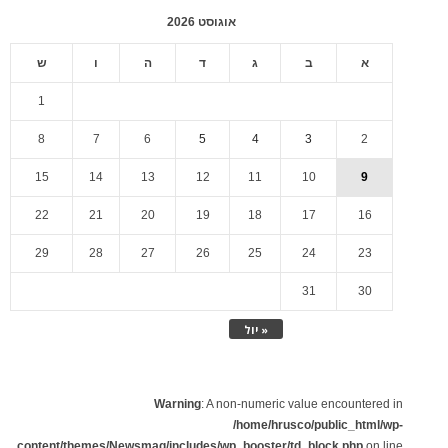
אוגוסט 2026
א
ב
ג
ד
ה
ו
ש
1
8
7
6
5
4
3
2
15
14
13
12
11
10
9
22
21
20
19
18
17
16
29
28
27
26
25
24
23
31
30
« יול
Warning
: A non-numeric value encountered in
/home/hrusco/public_html/wp-
content/themes/Newsmag/includes/wp_booster/td_block.php
on line