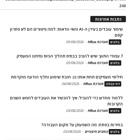
248
כתבות אחרונות
שימור עובדים בעידן ה-AI והאי-וודאות: למה פיטורים הם לא פתרון
קסם
מערכת HRus
-
05/08/2026
בלוגים
7 עמודי התווך שיש להציב בבסיס תהליך הגיוס ומיתוג המעסיק
מערכת HRus
-
05/08/2026
בלוגים
חילופי מעסיקים תחת אותו גג: חובת שימוע וחלף הודעה מוקדמת
מערכת HRus
-
04/08/2026
דיני עבודה
ללמוד מחדש כדי להוביל: איך להכשיר את העובדים לחמש השנים
הקרובות
מערכת HRus
-
03/08/2026
בלוגים
בחירות בפתח: מה השפעתן על מקום העבודה?
כותבים חיצוניים
-
03/08/2026
בלוגים