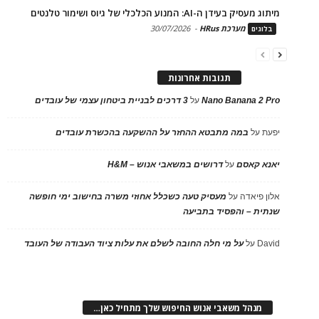
מיתוג מעסיק בעידן ה-AI: המנוע הכלכלי של גיוס ושימור טלנטים
מערכת HRus
-
30/07/2026
בלוגים
תגובות אחרונות
Nano Banana 2 Pro
על
3 דרכים לבניית ביטחון עצמי של עובדים
יפעת
על
במה מתבטא ההחזר על ההשקעה בהכשרת עובדים
יאנא קאסם
על
דרושים במשאבי אנוש – H&M
אלון פיאדה
על
מעסיק טעה כשכלל אחוזי משרה בחישוב ימי חופשה
שנתית – והפסיד בתביעה
David
על
על מי חלה החובה לשלם את עלות ציוד העבודה של העובד
מנהל משאבי אנוש החיפוש שלך מתחיל כאן…