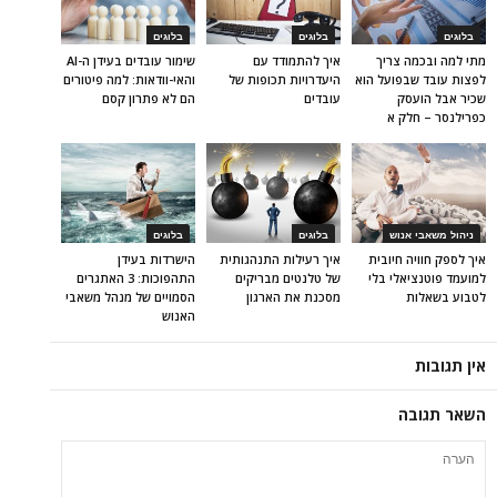
בלוגים
בלוגים
בלוגים
מתי למה ובכמה צריך
איך להתמודד עם
שימור עובדים בעידן ה-AI
לפצות עובד שבפועל הוא
היעדרויות תכופות של
והאי-וודאות: למה פיטורים
שכיר אבל הועסק
עובדים
הם לא פתרון קסם
כפרילנסר – חלק א
ניהול משאבי אנוש
בלוגים
בלוגים
איך לספק חוויה חיובית
איך רעילות התנהגותית
הישרדות בעידן
למועמד פוטנציאלי בלי
של טלנטים מבריקים
התהפוכות: 3 האתגרים
לטבוע בשאלות
מסכנת את הארגון
הסמויים של מנהל משאבי
האנוש
אין תגובות
השאר תגובה