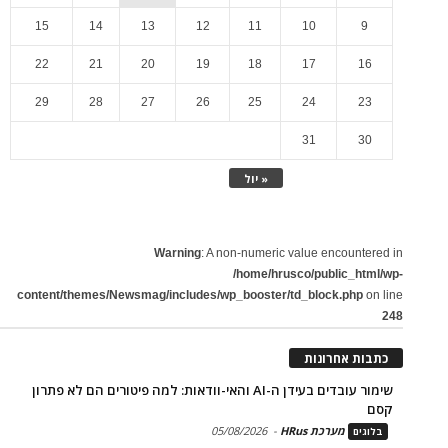
15
14
13
12
11
10
9
22
21
20
19
18
17
16
29
28
27
26
25
24
23
31
30
« יול
Warning
: A non-numeric value encountered in
/home/hrusco/public_html/wp-
content/themes/Newsmag/includes/wp_booster/td_block.php
on line
248
כתבות אחרונות
שימור עובדים בעידן ה-AI והאי-וודאות: למה פיטורים הם לא פתרון
קסם
מערכת HRus
-
05/08/2026
בלוגים