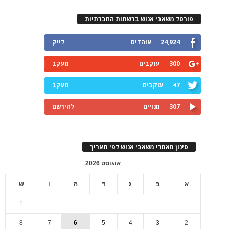
פורטל משאבי אנוש ברשתות החברתיות
24,924
אוהדים
לייק
300
עוקבים
מעקב
47
עוקבים
מעקב
307
מנויים
להירשם
סינון מאמרי משאבי אנוש לפי תאריך
אוגוסט 2026
א
ב
ג
ד
ה
ו
ש
1
8
7
6
5
4
3
2