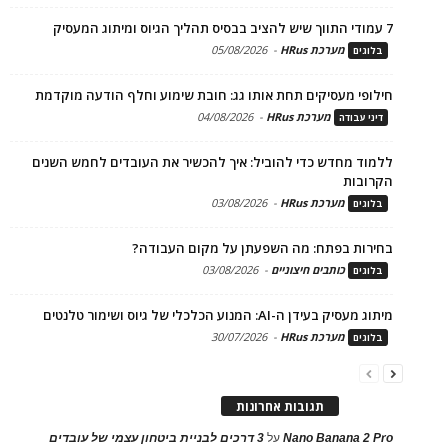
7 עמודי התווך שיש להציב בבסיס תהליך הגיוס ומיתוג המעסיק
מערכת HRus
-
05/08/2026
בלוגים
חילופי מעסיקים תחת אותו גג: חובת שימוע וחלף הודעה מוקדמת
מערכת HRus
-
04/08/2026
דיני עבודה
ללמוד מחדש כדי להוביל: איך להכשיר את העובדים לחמש השנים
הקרובות
מערכת HRus
-
03/08/2026
בלוגים
בחירות בפתח: מה השפעתן על מקום העבודה?
כותבים חיצוניים
-
03/08/2026
בלוגים
מיתוג מעסיק בעידן ה-AI: המנוע הכלכלי של גיוס ושימור טלנטים
מערכת HRus
-
30/07/2026
בלוגים
תגובות אחרונות
Nano Banana 2 Pro
על
3 דרכים לבניית ביטחון עצמי של עובדים