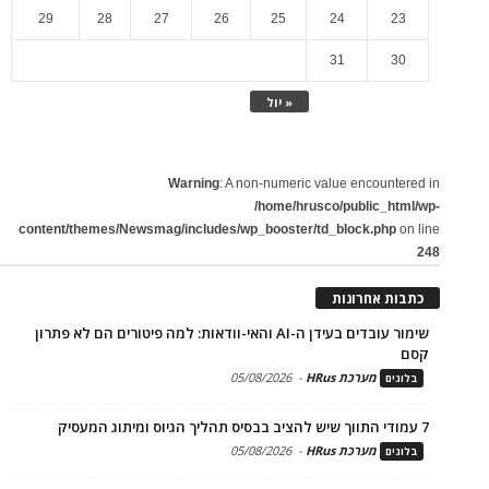
29
28
27
26
25
24
23
31
30
« יול
Warning
: A non-numeric value encountered in
/home/hrusco/public_html/wp-
content/themes/Newsmag/includes/wp_booster/td_block.php
on line
248
כתבות אחרונות
שימור עובדים בעידן ה-AI והאי-וודאות: למה פיטורים הם לא פתרון
קסם
מערכת HRus
-
05/08/2026
בלוגים
7 עמודי התווך שיש להציב בבסיס תהליך הגיוס ומיתוג המעסיק
מערכת HRus
-
05/08/2026
בלוגים