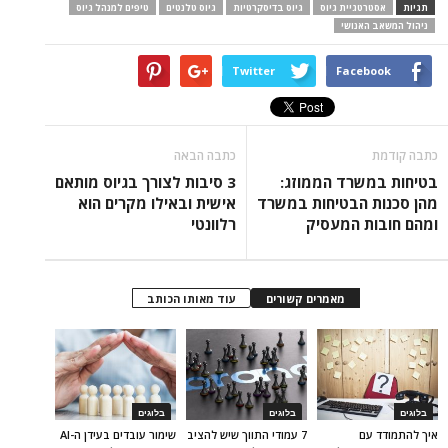
תגיות
אסטרטגיית גיוס
גיוס בדיסקרטיות
גיוס טלנטים
טיפים למנהל גיוס
ניהול המשאב האנושי
Twitter
Facebook
כתבה קודמת
כתבה הבאה
בטיחות במשרד הממוזג:
3 סיבות לצורך בגיוס מותאם
מהן סכנות הבטיחות במשרד
אישית ובאילו מקרים הוא
ומהם חובות המעסיק
רלוונטי
מאמרים קשורים
עוד מאותו הכותב
בלוגים
בלוגים
בלוגים
איך להתמודד עם
7 עמודי התווך שיש להציב
שימור עובדים בעידן ה-AI