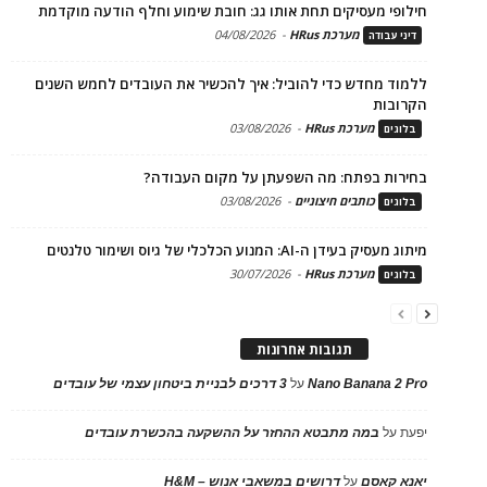
חילופי מעסיקים תחת אותו גג: חובת שימוע וחלף הודעה מוקדמת
מערכת HRus
-
04/08/2026
דיני עבודה
ללמוד מחדש כדי להוביל: איך להכשיר את העובדים לחמש השנים
הקרובות
מערכת HRus
-
03/08/2026
בלוגים
בחירות בפתח: מה השפעתן על מקום העבודה?
כותבים חיצוניים
-
03/08/2026
בלוגים
מיתוג מעסיק בעידן ה-AI: המנוע הכלכלי של גיוס ושימור טלנטים
מערכת HRus
-
30/07/2026
בלוגים
תגובות אחרונות
Nano Banana 2 Pro
על
3 דרכים לבניית ביטחון עצמי של עובדים
יפעת
על
במה מתבטא ההחזר על ההשקעה בהכשרת עובדים
יאנא קאסם
על
דרושים במשאבי אנוש – H&M