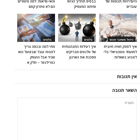
היעדרויות תכופות של
בבסיס תהליך הגיוס
והאי-וודאות: למה פיטורים
עובדים
ומיתוג המעסיק
הם לא פתרון קסם
ניהול משאבי אנוש
בלוגים
בלוגים
איך לספק חוויה חיובית
איך רעילות התנהגותית
מתי למה ובכמה צריך
למועמד פוטנציאלי בלי
של טלנטים מבריקים
לפצות עובד שבפועל הוא
לטבוע בשאלות
מסכנת את הארגון
שכיר אבל הועסק
כפרילנסר – חלק א
אין תגובות
השאר תגובה