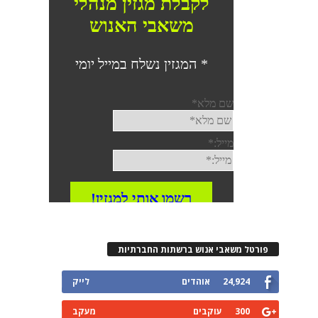
פורטל משאבי אנוש ברשתות החברתיות
24,924
אוהדים
לייק
300
עוקבים
מעקב