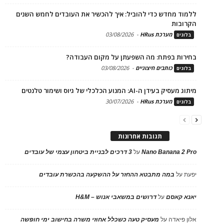
ללמוד מחדש כדי להוביל: איך להכשיר את העובדים לחמש השנים
הקרובות
מערכת HRus
-
03/08/2026
בלוגים
בחירות בפתח: מה השפעתן על מקום העבודה?
כותבים חיצוניים
-
03/08/2026
בלוגים
מיתוג מעסיק בעידן ה-AI: המנוע הכלכלי של גיוס ושימור טלנטים
מערכת HRus
-
30/07/2026
בלוגים
תגובות אחרונות
Nano Banana 2 Pro
על
3 דרכים לבניית ביטחון עצמי של עובדים
יפעת
על
במה מתבטא ההחזר על ההשקעה בהכשרת עובדים
יאנא קאסם
על
דרושים במשאבי אנוש – H&M
אלון פיאדה
על
מעסיק טעה כשכלל אחוזי משרה בחישוב ימי חופשה