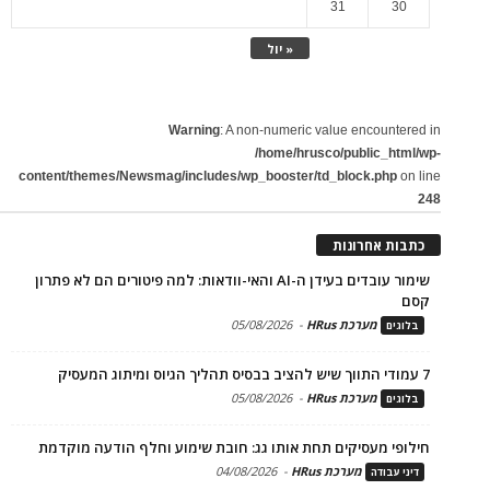
31
30
« יול
Warning
: A non-numeric value encountered in
/home/hrusco/public_html/wp-
content/themes/Newsmag/includes/wp_booster/td_block.php
on line
248
כתבות אחרונות
שימור עובדים בעידן ה-AI והאי-וודאות: למה פיטורים הם לא פתרון
קסם
מערכת HRus
-
05/08/2026
בלוגים
7 עמודי התווך שיש להציב בבסיס תהליך הגיוס ומיתוג המעסיק
מערכת HRus
-
05/08/2026
בלוגים
חילופי מעסיקים תחת אותו גג: חובת שימוע וחלף הודעה מוקדמת
מערכת HRus
-
04/08/2026
דיני עבודה