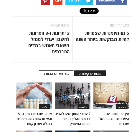
Twitter
Facebook
כתבה קודמת
כתבה הבאה
5 מהמיומנויות שצפויות
3 יתרונות ו-3 חסרונות
להיות מבוקשות ביותר השנה
לחשבון יעודי למנהל
משאבי האנוש במדיה
החברתית
מאמרים קשורים
עוד מאותו הכותב
בלוגים
בלוגים
בלוגים
איך להתמודד עם
7 עמודי התווך שיש להציב
שימור עובדים בעידן ה-AI
היעדרויות תכופות של
בבסיס תהליך הגיוס
והאי-וודאות: למה פיטורים
עובדים
ומיתוג המעסיק
הם לא פתרון קסם