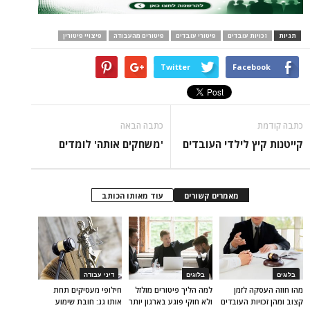
תגיות
זכויות עובדים
פיטורי עובדים
פיטורים מהעבודה
פיצויי פיטורין
Twitter
Facebook
כתבה קודמת
כתבה הבאה
קייטנות קיץ לילדי העובדים
'משחקים אותה' לומדים
מאמרים קשורים
עוד מאותו הכותב
בלוגים
בלוגים
דיני עבודה
מהו חוזה העסקה לזמן
למה הליך פיטורים מזלזל
חילופי מעסיקים תחת
קצוב ומהן זכויות העובדים
ולא חוקי פוגע בארגון יותר
אותו גג: חובת שימוע