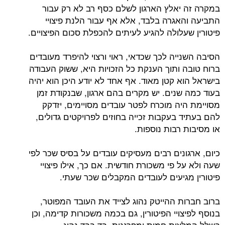
במקרה זה יאלץ הארגון לשלם כסף רב לא רק עבור
התביעה והאגרה בלבד, אלא אף עבור הלנת פיצויי
פיטורין שעלולה להגיע לעיתים להכפלת סכום הפיצויים.
הסיבה השנייה לכך שכדאי, ראוי ורצוי להיפרד מעובדים
ברוח טובה ותוך הענקת כל הזכויות היא, ששוק העבודה
בישראל הוא קטן מאוד. אף אחד לא יודע היכן הוא יהיה
בעוד כמה שנים. יש מקרים בהם ארגון, שבנקודת זמן
מסויימת היה מוכרח לפטר עובדים מסויימים, יזדקק
להם בעתיד בעקבות זכייה בחוזים לפרויקטים גדולים,
או מסיבות רבות נוספות.
כיום, ארגונים רבים מעסיקים עובדים על בסיס שכר לפי
שעה ולא על פי משכורת חודשית. אם כך, אילו פיצויי
פיטורין מגיעים לעובדים המקבלים שכר שעתי.
ברוב חברות ההייטק נהוג לצייד את העובד המפוטר,
בנוסף לפיצויי הפיטורין, גם בכמה משכורות קדימה, וכן
בשלל המלצות חמות ומפרגנות. בד בבד נהוג