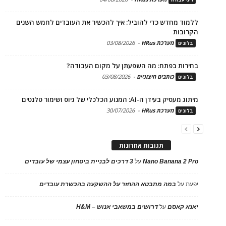
ללמוד מחדש כדי להוביל: איך להכשיר את העובדים לחמש השנים
הקרובות
מערכת HRus
-
03/08/2026
בלוגים
בחירות בפתח: מה השפעתן על מקום העבודה?
כותבים חיצוניים
-
03/08/2026
בלוגים
מיתוג מעסיק בעידן ה-AI: המנוע הכלכלי של גיוס ושימור טלנטים
מערכת HRus
-
30/07/2026
בלוגים
תגובות אחרונות
Nano Banana 2 Pro
על
3 דרכים לבניית ביטחון עצמי של עובדים
יפעת
על
במה מתבטא ההחזר על ההשקעה בהכשרת עובדים
יאנא קאסם
על
דרושים במשאבי אנוש – H&M