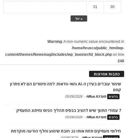
31
30
« יול
Warning
: A non-numeric value encountered in
/home/hrusco/public_html/wp-
content/themes/Newsmag/includes/wp_booster/td_block.php
on line
248
כתבות אחרונות
שימור עובדים בעידן ה-AI והאי-וודאות: למה פיטורים הם לא פתרון
קסם
מערכת HRus
-
05/08/2026
בלוגים
7 עמודי התווך שיש להציב בבסיס תהליך הגיוס ומיתוג המעסיק
מערכת HRus
-
05/08/2026
בלוגים
חילופי מעסיקים תחת אותו גג: חובת שימוע וחלף הודעה מוקדמת
מערכת HRus
-
04/08/2026
דיני עבודה