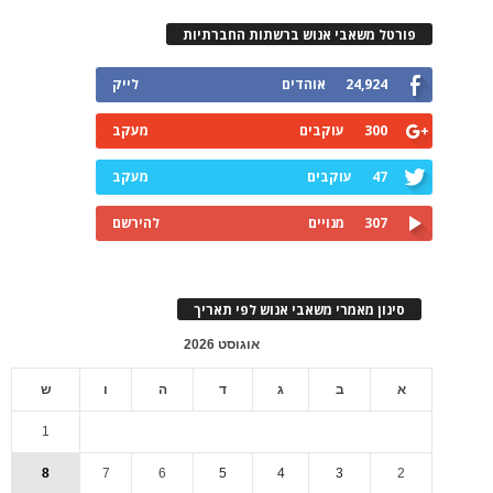
פורטל משאבי אנוש ברשתות החברתיות
24,924
אוהדים
לייק
300
עוקבים
מעקב
47
עוקבים
מעקב
307
מנויים
להירשם
סינון מאמרי משאבי אנוש לפי תאריך
אוגוסט 2026
א
ב
ג
ד
ה
ו
ש
1
8
7
6
5
4
3
2