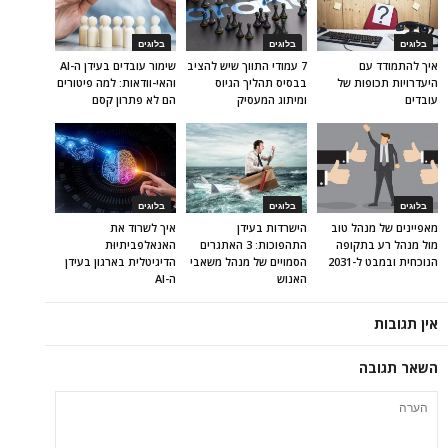
בלוגים
בלוגים
בלוגים
איך להתמודד עם
7 עמודי התווך שיש להציב
שימור עובדים בעידן ה-AI
היעדרויות תכופות של
בבסיס תהליך הגיוס
והאי-וודאות: למה פיטורים
עובדים
ומיתוג המעסיק
הם לא פתרון קסם
בלוגים
בלוגים
בלוגים
מאפיינים של מנהל טוב
הישרדות בעידן
איך לשרוד את
מול מנהל רע בתקופה
התהפוכות: 3 האתגרים
האנאלפביתיוּת
הנוכחית ובמבט ל-2031
הסמויים של מנהל משאבי
הדיגיטלית בארגון בעידן
האנוש
ה-AI
אין תגובות
השאר תגובה