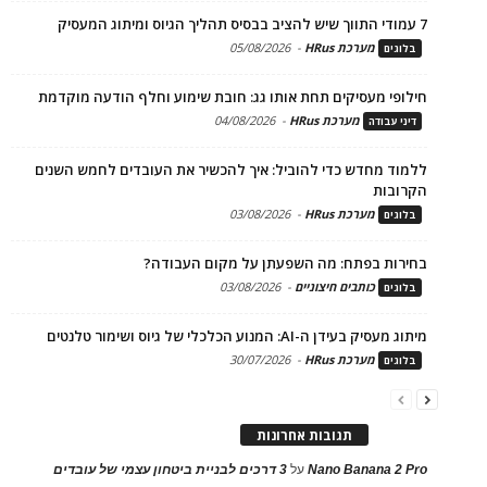
7 עמודי התווך שיש להציב בבסיס תהליך הגיוס ומיתוג המעסיק
מערכת HRus
-
05/08/2026
בלוגים
חילופי מעסיקים תחת אותו גג: חובת שימוע וחלף הודעה מוקדמת
מערכת HRus
-
04/08/2026
דיני עבודה
ללמוד מחדש כדי להוביל: איך להכשיר את העובדים לחמש השנים
הקרובות
מערכת HRus
-
03/08/2026
בלוגים
בחירות בפתח: מה השפעתן על מקום העבודה?
כותבים חיצוניים
-
03/08/2026
בלוגים
מיתוג מעסיק בעידן ה-AI: המנוע הכלכלי של גיוס ושימור טלנטים
מערכת HRus
-
30/07/2026
בלוגים
תגובות אחרונות
Nano Banana 2 Pro
על
3 דרכים לבניית ביטחון עצמי של עובדים