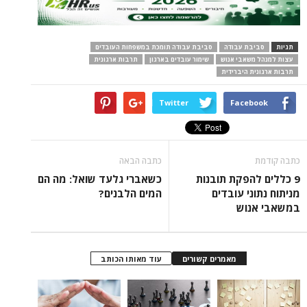
תגיות
סביבת עבודה
סביבת עבודה תומכת במשפחות העובדים
עצות למנהל משאבי אנוש
שימור עובדים בארגון
תרבות ארגונית
תרבות ארגונית היברידית
Twitter
Facebook
כתבה קודמת
כתבה הבאה
9 כללים להפקת תובנות
כשאברי גלעד שואל: מה הם
מניתוח נתוני עובדים
המים הלבנים?
במשאבי אנוש
מאמרים קשורים
עוד מאותו הכותב