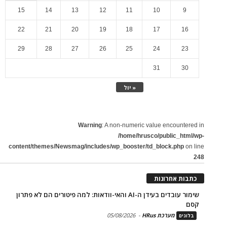
15
14
13
12
11
10
9
22
21
20
19
18
17
16
29
28
27
26
25
24
23
31
30
« יול
Warning
: A non-numeric value encountered in
/home/hrusco/public_html/wp-
content/themes/Newsmag/includes/wp_booster/td_block.php
on line
248
כתבות אחרונות
שימור עובדים בעידן ה-AI והאי-וודאות: למה פיטורים הם לא פתרון
קסם
מערכת HRus
-
05/08/2026
בלוגים