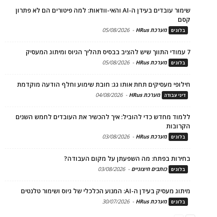
שימור עובדים בעידן ה-AI והאי-וודאות: למה פיטורים הם לא פתרון
קסם
מערכת HRus
-
05/08/2026
בלוגים
7 עמודי התווך שיש להציב בבסיס תהליך הגיוס ומיתוג המעסיק
מערכת HRus
-
05/08/2026
בלוגים
חילופי מעסיקים תחת אותו גג: חובת שימוע וחלף הודעה מוקדמת
מערכת HRus
-
04/08/2026
דיני עבודה
ללמוד מחדש כדי להוביל: איך להכשיר את העובדים לחמש השנים
הקרובות
מערכת HRus
-
03/08/2026
בלוגים
בחירות בפתח: מה השפעתן על מקום העבודה?
כותבים חיצוניים
-
03/08/2026
בלוגים
מיתוג מעסיק בעידן ה-AI: המנוע הכלכלי של גיוס ושימור טלנטים
מערכת HRus
-
30/07/2026
בלוגים