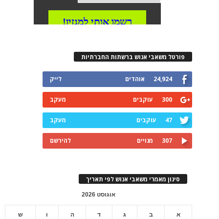
פורטל משאבי אנוש ברשתות החברתיות
24,924
אוהדים
לייק
300
עוקבים
מעקב
47
עוקבים
מעקב
307
מנויים
להירשם
סינון מאמרי משאבי אנוש לפי תאריך
אוגוסט 2026
א
ב
ג
ד
ה
ו
ש