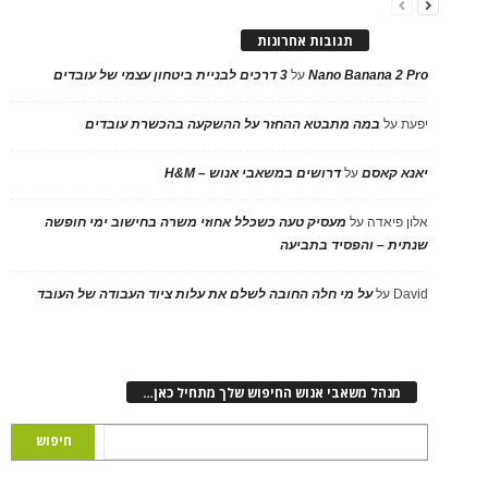
תגובות אחרונות
Nano Banana 2 Pro
על
3 דרכים לבניית ביטחון עצמי של עובדים
יפעת
על
במה מתבטא ההחזר על ההשקעה בהכשרת עובדים
יאנא קאסם
על
דרושים במשאבי אנוש – H&M
אלון פיאדה
על
מעסיק טעה כשכלל אחוזי משרה בחישוב ימי חופשה
שנתית – והפסיד בתביעה
David
על
על מי חלה החובה לשלם את עלות ציוד העבודה של העובד
מנהל משאבי אנוש החיפוש שלך מתחיל כאן…