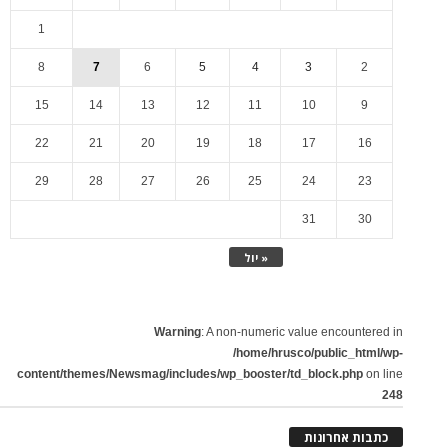
1
8
7
6
5
4
3
2
15
14
13
12
11
10
9
22
21
20
19
18
17
16
29
28
27
26
25
24
23
31
30
« יול
Warning
: A non-numeric value encountered in
/home/hrusco/public_html/wp-
content/themes/Newsmag/includes/wp_booster/td_block.php
on line
248
כתבות אחרונות