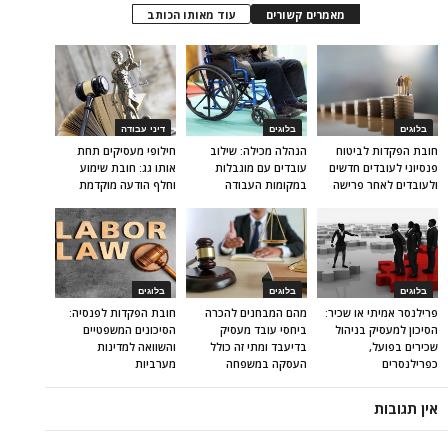
מאמרים קשורים
עוד מאותו הכותב
בלוגים
בלוגים
דיני עבודה
חובת הפקדות לביטוח
הנהלה מכילה: שילוב
חילופי מעסיקים תחת
פנסיוני לעובדים חדשים
עובדים עם מוגבלות
אותו גג: חובת שימוע
ולעובדים לאחר פרישה
במקומות העבודה
וחלף הודעה מוקדמת
בלוגים
בלוגים
בלוגים
פרילנסר אמיתי או שכיר:
מהם המבחנים להכרה
חובת הפקדות לפנסיה:
הסיכון למעסיק בניהול
ביחסי עובד מעסיק
הסיכונים המשפטיים
שכירים בפועל,
בדיעבד ומתי זה כולל
והשוואה למדינות
כפרילנסרים
העסקה במשפחה
מערביות
אין תגובות