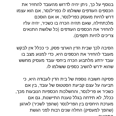
בנוסף על כך, ניתן יהיה לדרוש מהעובד להחזיר את
הכספים העודפים ששולמו לו כפרילנסר, אם הוא עצמו
דרש להיות מועסק כפרילנסר, או אם הוסכם
מלכתחילה, שאם תהיה הכרה בו כשכיר, יהיה עליו
להחזיר את הכספים העודפים (כל שלושת התנאים
צריכים להיות תקפים).
הסיבה לכך שבית הדין הארצי פסק, כי ככלל אין לבקש
מעובד להחזיר את הכספים היא, כדי למנוע מצב בו
עובד ירתע מלתבוע הכרה ביחסי עובד מעסיק מחשש
שהוא ידרש להשיב כספים ששולמו לו.
פסיקה חשובה נוספת של בית הדין לעבודה היא, כי
תביעה על עצם קביעת הסטטוס של עובד, בין אם
כשכיר או פרילנסר, וההשלכות הכספיות הנובעות מכך,
ככלל, לא תידחה בגלל טענת התיישנות, גם אם
מערכת היחסים בין הפרילנסר (שהפך לשכיר) לארגון
(שהפך למעסיק) החלה שנים רבות לפני הגשת
התביעה.