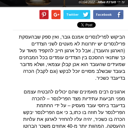
על ידי
מערכת HRus
-
07/04/2022
Twitter
Facebook
הביקוש לפרילנסרים אמנם גובר, ואין ספק שבהעסקת
פרילנסרים יש יתרונות לא מעטים לשני הצדדים
(הארגון והעובד), אבל כל ארגון חייב להקפיד מאוד על
כך שתנאי ההסכם בין הצדדים עומדים בכל המבחנים
שמעידים שהעובד הוא אכן קבלן עצמאי, ושלא מדובר
בעובד שבשלב מסויים יוכל לבקש (וגם לקבל) הכרה
בדיעבד כשכיר.
ארגונים רבים מאמינים שהם יכולים להבטיח עצמם
מפני תביעות עתידיות מצד הפרילנסר – להכרה
בדיעבד ביחסי עובד מעסיק – על ידי החתמת
הפרילנסר על חוזה בו כתו,ב כי אם הפרילנסר יבקש
הכרה בו כשכיר, יהיה עליו להחזיר לארגון את עלויות
ההעסקה, המהוות יותר מ-40 אחוזים משכר הברוטו