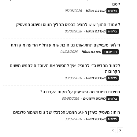
קסם
מערכת HRus
-
05/08/2026
בלוגים
7 עמודי התווך שיש להציב בבסיס תהליך הגיוס ומיתוג המעסיק
מערכת HRus
-
05/08/2026
בלוגים
חילופי מעסיקים תחת אותו גג: חובת שימוע וחלף הודעה מוקדמת
מערכת HRus
-
04/08/2026
דיני עבודה
ללמוד מחדש כדי להוביל: איך להכשיר את העובדים לחמש השנים
הקרובות
מערכת HRus
-
03/08/2026
בלוגים
בחירות בפתח: מה השפעתן על מקום העבודה?
כותבים חיצוניים
-
03/08/2026
בלוגים
מיתוג מעסיק בעידן ה-AI: המנוע הכלכלי של גיוס ושימור טלנטים
מערכת HRus
-
30/07/2026
בלוגים