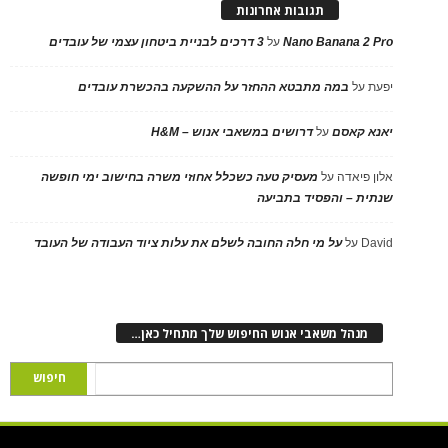
תגובות אחרונות
Nano Banana 2 Pro
על
3 דרכים לבניית ביטחון עצמי של עובדים
יפעת
על
במה מתבטא ההחזר על ההשקעה בהכשרת עובדים
יאנא קאסם
על
דרושים במשאבי אנוש – H&M
אלון פיאדה
על
מעסיק טעה כשכלל אחוזי משרה בחישוב ימי חופשה
שנתית – והפסיד בתביעה
David
על
על מי חלה החובה לשלם את עלות ציוד העבודה של העובד
מנהל משאבי אנוש החיפוש שלך מתחיל כאן…