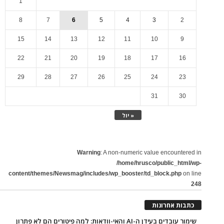
1
8
7
6
5
4
3
2
15
14
13
12
11
10
9
22
21
20
19
18
17
16
29
28
27
26
25
24
23
31
30
« יול
Warning
: A non-numeric value encountered in
/home/hrusco/public_html/wp-
content/themes/Newsmag/includes/wp_booster/td_block.php
on line
248
כתבות אחרונות
שימור עובדים בעידן ה-AI והאי-וודאות: למה פיטורים הם לא פתרון