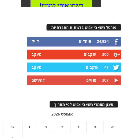
פורטל משאבי אנוש ברשתות החברתיות
24,924
אוהדים
לייק
300
עוקבים
מעקב
47
עוקבים
מעקב
307
מנויים
להירשם
סינון מאמרי משאבי אנוש לפי תאריך
אוגוסט 2026
א
ב
ג
ד
ה
ו
ש