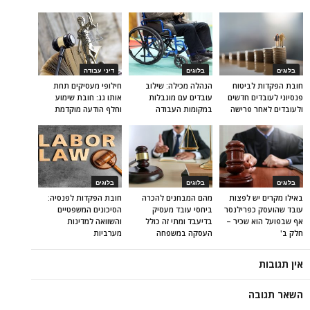
בלוגים
בלוגים
דיני עבודה
חובת הפקדות לביטוח
הנהלה מכילה: שילוב
חילופי מעסיקים תחת
פנסיוני לעובדים חדשים
עובדים עם מוגבלות
אותו גג: חובת שימוע
ולעובדים לאחר פרישה
במקומות העבודה
וחלף הודעה מוקדמת
בלוגים
בלוגים
בלוגים
באילו מקרים יש לפצות
מהם המבחנים להכרה
חובת הפקדות לפנסיה:
עובד שהועסק כפרילנסר
ביחסי עובד מעסיק
הסיכונים המשפטיים
אף שבפועל הוא שכיר –
בדיעבד ומתי זה כולל
והשוואה למדינות
חלק ב'
העסקה במשפחה
מערביות
אין תגובות
השאר תגובה