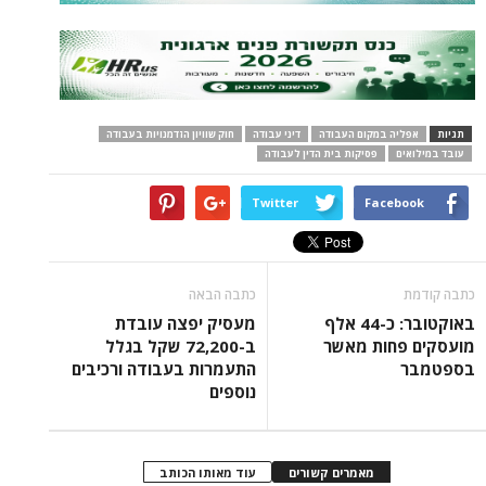
תגיות
אפליה במקום העבודה
דיני עבודה
חוק שוויון הזדמנויות בעבודה
עובד במילואים
פסיקות בית הדין לעבודה
Twitter
Facebook
כתבה קודמת
כתבה הבאה
באוקטובר: כ-44 אלף
מעסיק יפצה עובדת
מועסקים פחות מאשר
ב-72,200 שקל בגלל
בספטמבר
התעמרות בעבודה ורכיבים
נוספים
מאמרים קשורים
עוד מאותו הכותב