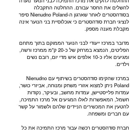
ההחלטה להקים את מרכז התמיכה לבני הנוער נועדה
להשלים את החסר עבורם. ההחלטה התקבלה
בסודהסטרים לאחר שארגון ה-Nienudno Poland סיפר
לנציגי חברת סודהסטרים כי אוכלוסיית בני הנוער אינה
מקבלת מענה מספק.
מדובר במרכז ייעודי לבני הנוער הממוקם בתוך מתחם
הפליטים, הנמצא במרחק של כ-20 ק"מ ממרכז ורשה,
ומגיעים אליו כ-10 אלפים איש מדי יום, רובם נשים
וילדים.
במרכז שהקימו סודהסטרים בשיתוף עם Nienudno
Poland ניתן למצוא אזורי משחק ומנוחה, אביזרי כושר,
עמדות פלייסטיישן, עמדות מחשב, ובעיקר, נקודות
חשמל, המאפשרות לאלו המגיעים אל מרכז התמיכה,
להטעין את המכשירים הניידים שלהם ולשמור על קשר
עם חברים ומשפחה.
חברת סודהסטרים רכשה עבור מרכז התמיכה את כל