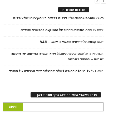
תגובות אחרונות
Nano Banana 2 Pro
על
3 דרכים לבניית ביטחון עצמי של עובדים
יפעת
על
במה מתבטא ההחזר על ההשקעה בהכשרת עובדים
יאנא קאסם
על
דרושים במשאבי אנוש – H&M
אלון פיאדה
על
מעסיק טעה כשכלל אחוזי משרה בחישוב ימי חופשה
שנתית – והפסיד בתביעה
David
על
על מי חלה החובה לשלם את עלות ציוד העבודה של העובד
מנהל משאבי אנוש החיפוש שלך מתחיל כאן…