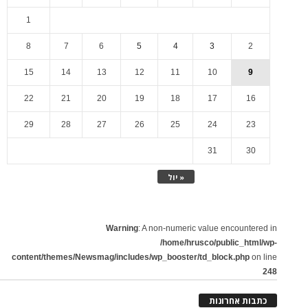
1
8
7
6
5
4
3
2
15
14
13
12
11
10
9
22
21
20
19
18
17
16
29
28
27
26
25
24
23
31
30
« יול
Warning
: A non-numeric value encountered in
/home/hrusco/public_html/wp-
content/themes/Newsmag/includes/wp_booster/td_block.php
on line
248
כתבות אחרונות