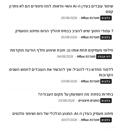
שימור עובדים בעידן ה-AI והאי-וודאות: למה פיטורים הם לא פתרון
קסם
מערכת HRus
-
05/08/2026
בלוגים
7 עמודי התווך שיש להציב בבסיס תהליך הגיוס ומיתוג המעסיק
מערכת HRus
-
05/08/2026
בלוגים
חילופי מעסיקים תחת אותו גג: חובת שימוע וחלף הודעה מוקדמת
מערכת HRus
-
04/08/2026
דיני עבודה
ללמוד מחדש כדי להוביל: איך להכשיר את העובדים לחמש השנים
הקרובות
מערכת HRus
-
03/08/2026
בלוגים
בחירות בפתח: מה השפעתן על מקום העבודה?
כותבים חיצוניים
-
03/08/2026
בלוגים
מיתוג מעסיק בעידן ה-AI: המנוע הכלכלי של גיוס ושימור טלנטים
מערכת HRus
-
30/07/2026
בלוגים