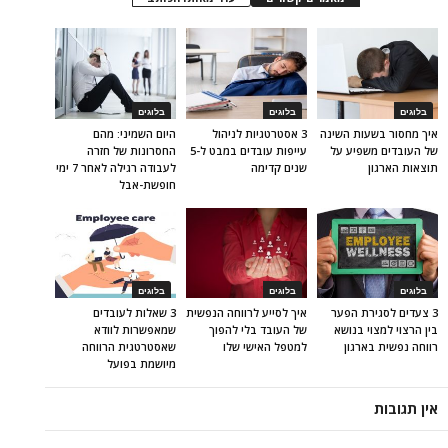
בלוגים
בלוגים
בלוגים
איך מחסור בשעות השינה
3 אסטרטגיות לניהול
היום השמיני: מהם
של העובדים משפיע על
עייפות עובדים במבט ל-5
החסרונות של חזרה
תוצאות הארגון
שנים קדימה
לעבודה רגילה לאחר 7 ימי
חופשת-אבל
בלוגים
בלוגים
בלוגים
3 צעדים לסגירת הפער
איך לסייע לרווחה הנפשית
3 שאלות לעובדים
בין הרצוי למצוי בנושא
של העובד בלי להפוך
שמאפשרות לוודא
רווחה נפשית בארגון
למטפל האישי שלו
שאסטרטגית הרווחה
מיושמת בפועל
אין תגובות