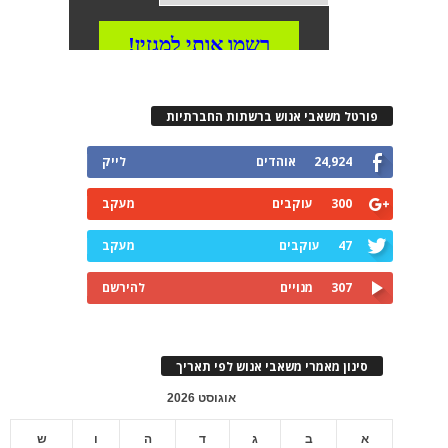
פורטל משאבי אנוש ברשתות החברתיות
24,924
אוהדים
לייק
300
עוקבים
מעקב
47
עוקבים
מעקב
307
מנויים
להירשם
סינון מאמרי משאבי אנוש לפי תאריך
אוגוסט 2026
א
ב
ג
ד
ה
ו
ש