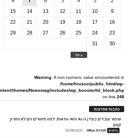
8
7
6
5
4
3
15
14
13
12
11
10
22
21
20
19
18
17
1
29
28
27
26
25
24
2
31
3
« יול
Warning
: A non-numeric value encounte
/home/hrusco/public_htm
content/themes/Newsmag/includes/wp_booster/td_bloc
on li
ת אחרונות
שימור עובדים בעידן ה-AI והאי-וודאות: למה פיטורים הם לא פתרון
מערכת HRus
-
05/08/2026
ים