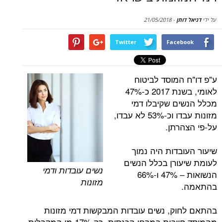
סקירות
תן
-
21/05/2018
דף הבית
Twitter
Face
המוסד לביטוח
לאומי, בשנת 2017 כ-47%
ם שקיבלו דמי
מזונות עבדו וכ-53% לא עבדו,
רתן.
בדות היה נמוך
ורן בכלל הנשים
נשים עובדות ודמי
הנשואות – 47% ו-66%
מזונות
ק, נשים עובדות המבקשות דמי מזונות
מהמוסד חייבות במבחן הכנסות. רק 17% מן המקבלות