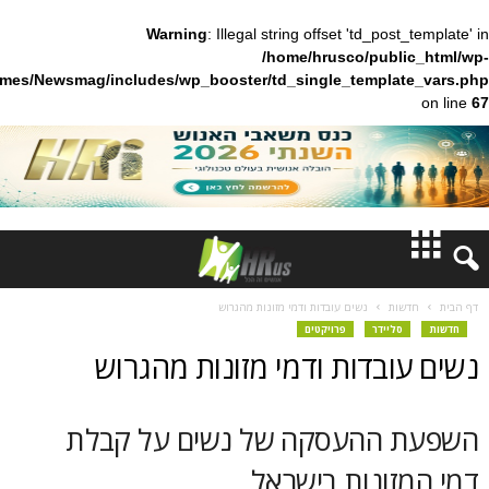
Warning
: Illegal string offset 'td_pos
/home/hrusco/publ
content/themes/Newsmag/includes/wp_booster/td_single_templa
חדשות
ות
נשים עובדות ודמי מזונות מהגרוש
ליידר
פרויקטים
דעות
ובדות ודמי מזונות מהגרוש
ברנז'ה
ההעסקה של נשים על קבלת
מאמרים
ונות בישראל