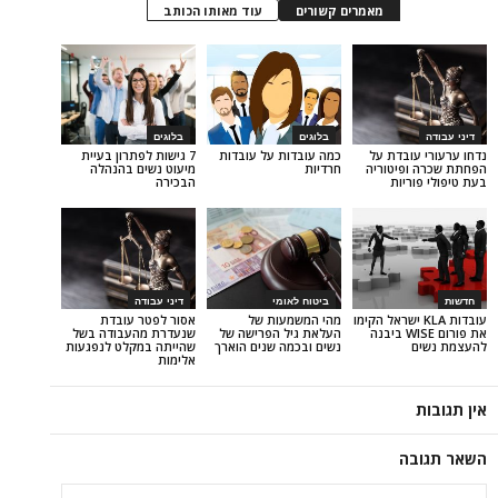
מאמרים קשורים
עוד מאותו הכותב
בלוגים
בלוגים
בדת על
כמה עובדות על עובדות
7 גישות לפתרון בעיית
יטוריה
חרדיות
מיעוט נשים בהנהלה
יות
הבכירה
ביטוח לאומי
דיני עבודה
ת KLA ישראל הקימו
מהי המשמעות של
אסור לפטר עובדת
את פורום WISE ביבנה
העלאת גיל הפרישה של
שנעדרת מהעבודה בשל
נשים ובכמה שנים הוארך
שהייתה במקלט לנפגעות
אלימות
ה