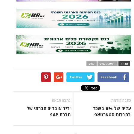
ת נשים
נשים
Twitter
Face
כתבה הבאה
עליה של 6% בשכר
יריד עובדים חברתי של
טארטאפ
חברת SAP