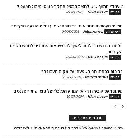
מערכת HRus
-
05/08/2026
ים
פי מעסיקים תחת אותו גג: חובת שימוע וחלף הודעה מוקדמת
מערכת HRus
-
04/08/2026
 עבודה
ד מחדש כדי להוביל: איך להכשיר את העובדים לחמש השנים
בות
מערכת HRus
-
03/08/2026
ים
ות בפתח: מה השפעתן על מקום העבודה?
כותבים חיצוניים
-
03/08/2026
ים
בעידן ה-AI: המנוע הכלכלי של גיוס ושימור טלנטים
מערכת HRus
-
30/07/2026
ים
תגובות אחרונות
על
Nano Banana 2
3 דרכים לבניית ביטחון עצמי של עובדים