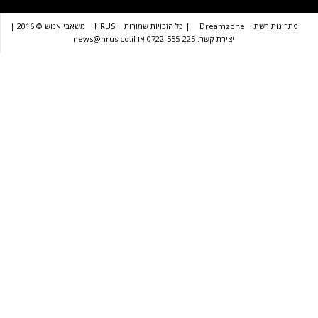
שת
Dreamzone
| כל הזכויות שמורות
HRUS
משאבי אנוש © 2016 |
יצירת קשר: 0722-555-225 או news@hrus.co.il