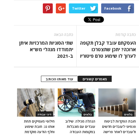
Twitter
Facebook
כתבה קודמת
כתבה הבאה
העסקתם עובד קבלן תקופה
שתי הסוגיות המרכזיות איתן
ארוכה? יתכן שתצטרכו
יתמודדו מנהלי מש"א
לערוך לו שימוע טרם פיטוריו
ב-2021
מאמרים קשורים
עוד מאותו הכותב
בלוגים
בלוגים
דיני עבודה
חובת הפקדות לביטוח
הנהלה מכילה: שילוב
חילופי מעסיקים תחת
פנסיוני לעובדים חדשים
עובדים עם מוגבלות
אותו גג: חובת שימוע
ולעובדים לאחר פרישה
במקומות העבודה
וחלף הודעה מוקדמת