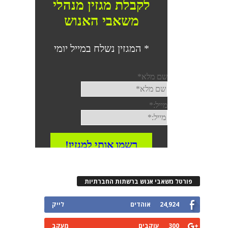
פורטל משאבי אנוש ברשתות החברתיות
24,924
אוהדים
לייק
300
עוקבים
מעקב