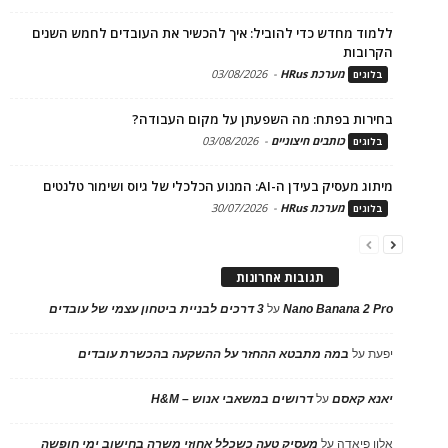
ללמוד מחדש כדי להוביל: איך להכשיר את העובדים לחמש השנים
הקרובות
מערכת HRus
-
03/08/2026
בלוגים
בחירות בפתח: מה השפעתן על מקום העבודה?
כותבים חיצוניים
-
03/08/2026
בלוגים
מיתוג מעסיק בעידן ה-AI: המנוע הכלכלי של גיוס ושימור טלנטים
מערכת HRus
-
30/07/2026
בלוגים
תגובות אחרונות
Nano Banana 2 Pro
על
3 דרכים לבניית ביטחון עצמי של עובדים
יפעת
על
במה מתבטא ההחזר על ההשקעה בהכשרת עובדים
יאנא קאסם
על
דרושים במשאבי אנוש – H&M
אלון פיאדה
על
מעסיק טעה כשכלל אחוזי משרה בחישוב ימי חופשה