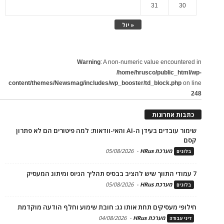
31
30
« יול
Warning
: A non-numeric value encountered in
/home/hrusco/public_html/wp-
content/themes/Newsmag/includes/wp_booster/td_block.php
on line
248
כתבות אחרונות
שימור עובדים בעידן ה-AI והאי-וודאות: למה פיטורים הם לא פתרון
קסם
מערכת HRus
-
05/08/2026
בלוגים
7 עמודי התווך שיש להציב בבסיס תהליך הגיוס ומיתוג המעסיק
מערכת HRus
-
05/08/2026
בלוגים
חילופי מעסיקים תחת אותו גג: חובת שימוע וחלף הודעה מוקדמת
מערכת HRus
-
04/08/2026
דיני עבודה