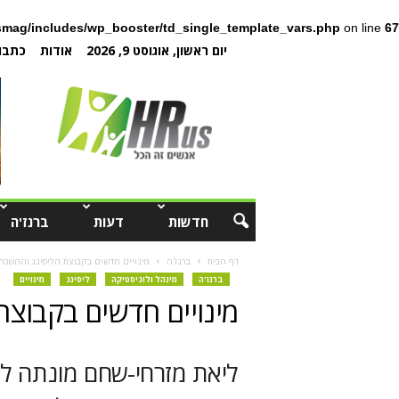
mag/includes/wp_booster/td_single_template_vars.php
on line
67
יום ראשון, אוגוסט 9, 2026
אודות
כתבו 
חדשות
דעות
ברנז'ה
דף הבית
ברנז'ה
מינויים חדשים בקבוצת הליסינג וההשכר
ברנז'ה
מינהל ולוגיסטיקה
ליסינג
מינויים
מינויים חדשים בקבוצת
ליאת מזרחי-שחם מונתה לת