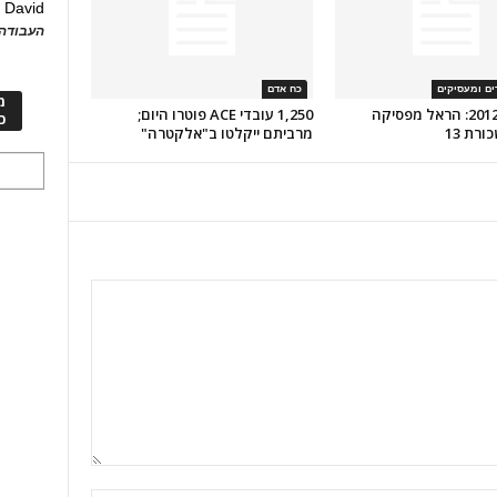
David
ע
העבודה 
דים ומעסיקים
כח אדם
מ
נערכת ל-2012: הראל מפסיקה
1,250 עובדי ACE פוטרו היום;
כ
רת 13
מרביתם ייקלטו ב"אלקטרה"