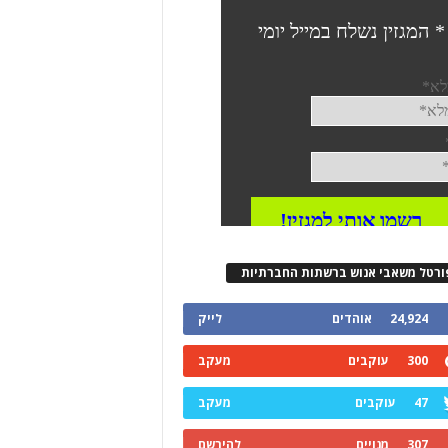
ורטל משאבי אנוש ברשתות החברתיות
24,924
אוהדים
לייק
300
עוקבים
מעקב
47
עוקבים
מעקב
307
מנויים
להירשם