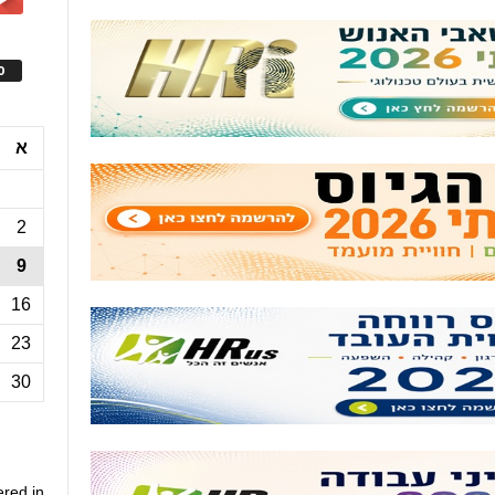
ס
א
2
9
16
23
30
ered in