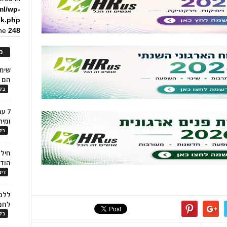
ml/wp-
ck.php
ine
248
כ
הם ל
בלו
7 ע
ומית
בלו
חילו
הוד
דינ
ללמו
לחמ
בלו