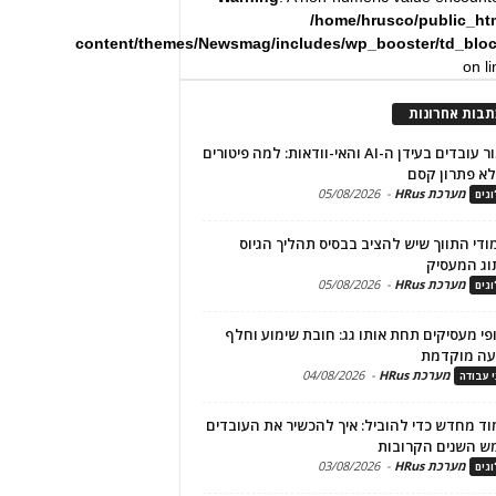
/home/hrusco/public_ht
content/themes/Newsmag/includes/wp_booster/td_blo
on l
תבות אחרונות
שימור עובדים בעידן ה-AI והאי-וודאות: למה פיטורים
א פתרון קסם
מערכת HRus
-
05/08/2026
גים
מודי התווך שיש להציב בבסיס תהליך הגיוס
וג המעסיק
מערכת HRus
-
05/08/2026
גים
פי מעסיקים תחת אותו גג: חובת שימוע וחלף
עה מוקדמת
מערכת HRus
-
04/08/2026
י עבודה
ד מחדש כדי להוביל: איך להכשיר את העובדים
ש השנים הקרובות
מערכת HRus
-
03/08/2026
גים