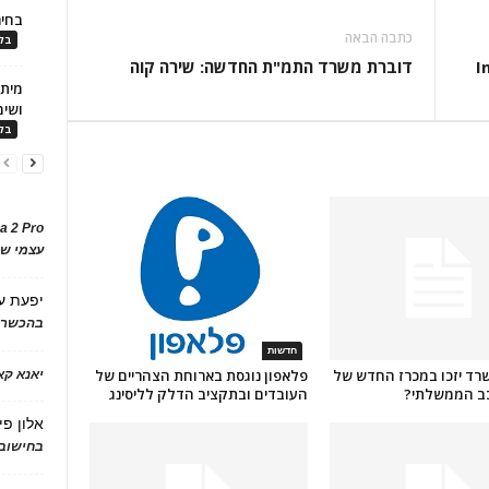
בחיר
כתבה הבאה
בלו
דוברת משרד התמ"ת החדשה: שירה קוה
ושימ
בלו
a 2 Pro
עצמי של
יפעת
ע
בהכשרת
חדשות
שרד יזכו במכרז החדש של
פלאפון נוגסת בארוחת הצהריים של
יאנא ק
ב הממשלתי?
העובדים ובתקציב הדלק לליסינג
אלון פי
בחישוב 