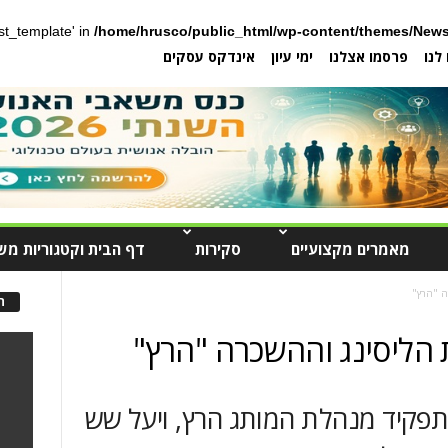
post_template' in
/home/hrusco/public_html/wp-content/themes/News
לנו
פרסמו אצלנו
ימי עיון
אינדקס עסקים
מאמרים מקצועיים
סקירות
דף הבית וקטגוריות מש
ה "הרץ"
ה
 הליסינג וההשכרה "הרץ"
פקיד מנהלת המותג הרץ, ויעל שש