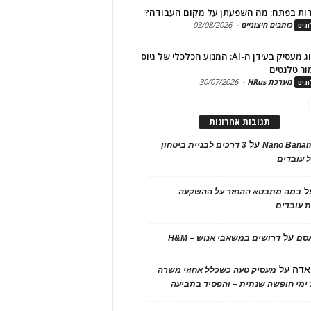
ות בפתח: מה השפעתן על מקום העבודה?
כותבים חיצוניים
-
03/08/2026
גים
מיתוג מעסיק בעידן ה-AI: המנוע הכלכלי של גיוס
ור טלנטים
מערכת HRus
-
30/07/2026
גים
תגובות אחרונות
על
Nano Banan
3 דרכים לבניית ביטחון
 עובדים
ל
במה מתבטא ההחזר על ההשקעה
 עובדים
על
אסם
דרושים במשאבי אנוש – H&M
אדה
על
מעסיק טעה כשכלל אחוזי משרה
ימי חופשה שנתית – והפסיד בתביעה