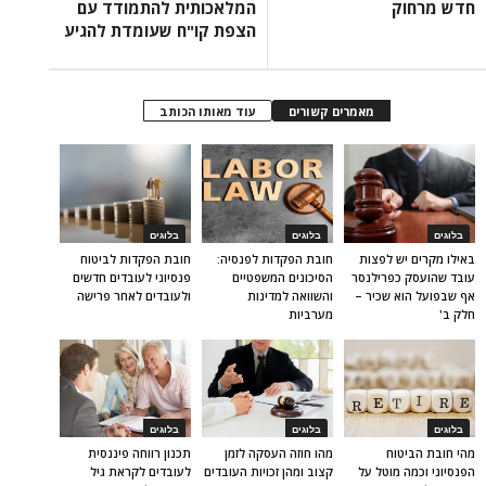
חדש מרחוק
המלאכותית להתמודד עם
הצפת קו"ח שעומדת להגיע
מאמרים קשורים
עוד מאותו הכותב
בלוגים
בלוגים
בלוגים
באילו מקרים יש לפצות
חובת הפקדות לפנסיה:
חובת הפקדות לביטוח
עובד שהועסק כפרילנסר
הסיכונים המשפטיים
פנסיוני לעובדים חדשים
אף שבפועל הוא שכיר –
והשוואה למדינות
ולעובדים לאחר פרישה
חלק ב'
מערביות
בלוגים
בלוגים
בלוגים
מהי חובת הביטוח
מהו חוזה העסקה לזמן
תכנון רווחה פיננסית
הפנסיוני וכמה מוטל על
קצוב ומהן זכויות העובדים
לעובדים לקראת גיל