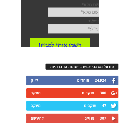
פורטל משאבי אנוש ברשתות החברתיות
24,924
אוהדים
לייק
300
עוקבים
מעקב
47
עוקבים
מעקב
307
מנויים
להירשם