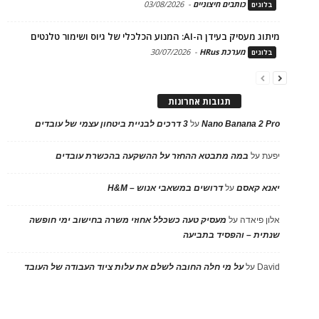
כותבים חיצוניים
-
03/08/2026
בלוגים
מיתוג מעסיק בעידן ה-AI: המנוע הכלכלי של גיוס ושימור טלנטים
מערכת HRus
-
30/07/2026
בלוגים
תגובות אחרונות
Nano Banana 2 Pro
על
3 דרכים לבניית ביטחון עצמי של עובדים
יפעת
על
במה מתבטא ההחזר על ההשקעה בהכשרת עובדים
יאנא קאסם
על
דרושים במשאבי אנוש – H&M
אלון פיאדה
על
מעסיק טעה כשכלל אחוזי משרה בחישוב ימי חופשה
שנתית – והפסיד בתביעה
David
על
על מי חלה החובה לשלם את עלות ציוד העבודה של העובד