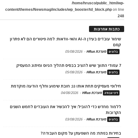
/home/hrusco/public_html/wp-
content/themes/Newsmag/includes/wp_booster/td_block.php
on line
248
כתבות אחרונות
שימור עובדים בעידן ה-AI והאי-וודאות: למה פיטורים הם לא פתרון
קסם
מערכת HRus
-
05/08/2026
בלוגים
7 עמודי התווך שיש להציב בבסיס תהליך הגיוס ומיתוג המעסיק
מערכת HRus
-
05/08/2026
בלוגים
חילופי מעסיקים תחת אותו גג: חובת שימוע וחלף הודעה מוקדמת
מערכת HRus
-
04/08/2026
דיני עבודה
ללמוד מחדש כדי להוביל: איך להכשיר את העובדים לחמש השנים
הקרובות
מערכת HRus
-
03/08/2026
בלוגים
בחירות בפתח: מה השפעתן על מקום העבודה?